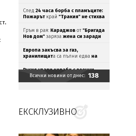
Варна (СНИМКИ И ВИДЕО)
След
24 часа борба с пламъците:
Пожарът
край
"Тракия" не стихва
ст.
Гръм в рая:
Караджов
от
"Бригада
Нов дом"
заряза
жена си заради
с
друга
Европа закъсва за газ,
хранилищат
а са пълни едва
на
57%
Русия удари кораби с военни
138
Всички новини от днес:
товар
и в Черно море,
унищожи
и
армейски
влак
(ВИДЕО)
Удар
по
наркобизнеса
в София:
Иззеха фентанил, кокаин,
метамфетамин, канабис и над
46
000
евро
ЕКСКЛУЗИВНО
НОВ СКАНДАЛ:
САЩ "хвана" опит
за заобикаляне на санкциите с
"ЛУКОйл"
Откриха огнище на
африканска
чума по свинете във Варненско