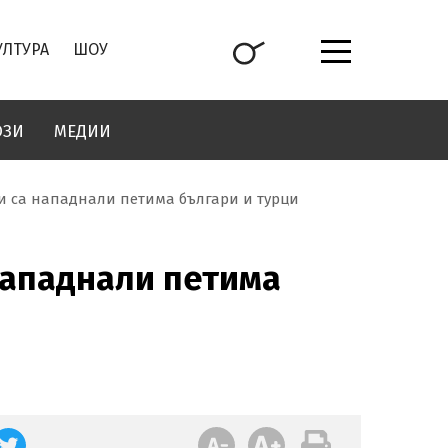
УЛТУРА
ШОУ
ОЗИ
МЕДИИ
и са нападнали петима българи и турци
нападнали петима