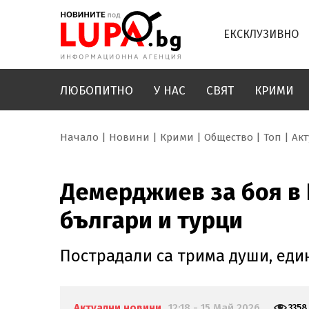
ЕКСКЛУЗИВНО
ЛЮБОПИТНО
У НАС
СВЯТ
КРИМИ
Начало
Новини
Крими
Общество
Топ
Ак
Демерджиев за боя в 
българи и турци
Пострадали са трима души, еди
Актуални новини
12:18 - 15 Май 2026
3358