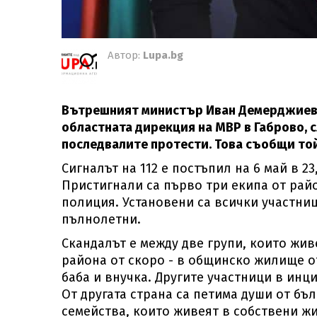
Автор:
Lupa.bg
Вътрешният министър Иван Демерджиев 
областната дирекция на МВР в Габрово, с
последвалите протести. Това съобщи той
Сигналът на 112 е постъпил на 6 май в 23
Пристигнали са първо три екипа от рай
полиция. Установени са всички участни
пълнолетни.
Скандалът е между две групи, които живе
района от скоро - в общинско жилище о
баба и внучка. Другите участници в инци
От другата страна са петима души от бъл
семейства, които живеят в собствени ж