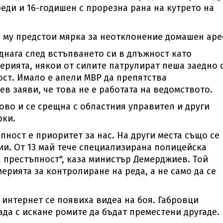
еди и 16-годишен с прорезна рана на кутрето на
о му предстои мярка за неотклонение домашен аре
днага след встъпването си в длъжност като
ерията, някои от силите патрулират пеша заедно 
ост. Имало е апели МВР да препятства
 заяви, че това не е работата на ведомството.
рово и се срещна с областния управител и други
рки.
ност е приоритет за нас. На други места също се
ии. От 13 май тече специализирана полицейска
 престъпност", каза министър Демерджиев. Той
ерията за контролиране на реда, а не само да се
интернет се появиха видеа на боя. Габровци
ада с искане ромите да бъдат преместени другаде.