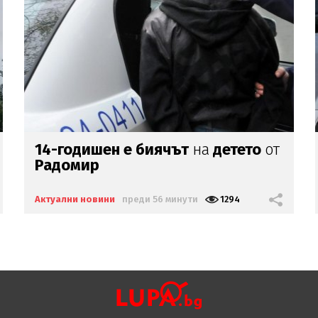
Ди Каприо се втали
на почивка
в
Испания
Актуални новини
преди 1 час
1544