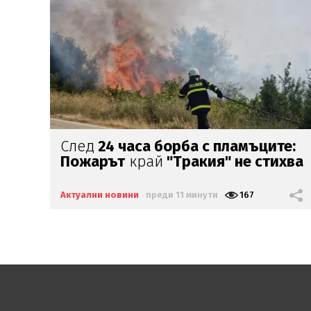
е:
14-годишен е биячът
на
детето
от
хва
Радомир
Актуални новини
преди 56 минути
1294