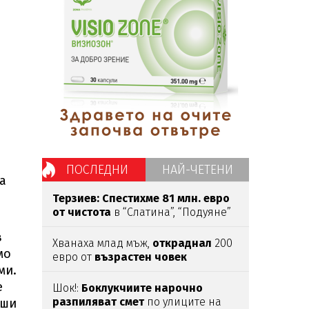
ПОСЛЕДНИ
НАЙ-ЧЕТЕНИ
а
Терзиев: Спестихме 81 млн. евро
от чистота
в “Слатина”, “Подуяне”
и “Изгрев”
в
Хванаха млад мъж,
откраднал
200
мо
евро от
възрастен
човек
ми.
е
Шок!:
Боклукчиите нарочно
разпиляват смет
по улиците на
уши