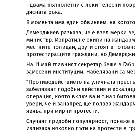
- двама пълнолетни с леки телесни повр
дясната ръка.
В момента има един обвиняем, на когот
Демерджиев разказа, че е взел мерки ве
министър. Изпратил е екипи на жандарм
местните полицаи, други стоят в готовн
протестиращите граждани, но Демерджиев
На 11 май главният секретар беше в Габ
замесени институции. Набелязани са ме
"Противодействието на уличната престъп
забелязват подобни действия и ескалац
операция, която включва и т.нар битова
увери, че и занапред ще ползва жандарм
явява при мирни протести.
Случаят придоби популярност, понеже в 
излизаха няколко пъти на протести в гр