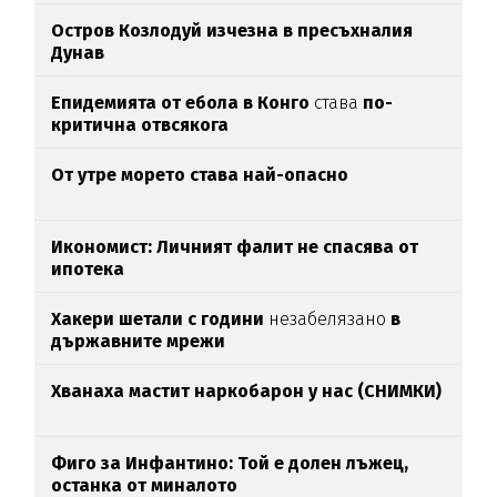
Остров Козлодуй изчезна в пресъхналия
Дунав
Епидемията от ебола в Конго
става
по-
критична отвсякога
От утре морето става най-опасно
Икономист: Личният фалит не спасява от
ипотека
Хакери шетали с години
незабелязано
в
държавните мрежи
Хванаха мастит наркобарон у нас (СНИМКИ)
Фиго за Инфантино: Той е долен лъжец,
останка от миналото