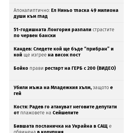
Апокалиптично:
Ел Ниньо тласка 49 милиона
души към глад
51-годишната Лонгория разпали
страстите
по червен бански
Кандев: Следете кой ще бъде “прибран” и
кой
ще изгрее
на висок пост
Бойко
прави
рестарт на ГЕРБ с 200 (ВИДЕО)
Убили мъжа на Младежкия хълм,
защото
е
гей
Костя: Радев го атакуват неговите депутати
от
плажовете на
Сейшелите
Бившата посланичка на Украйна в САЩ
е
обвинена
в корупция