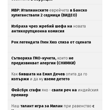
МВР: Италианските
еврейчета
в Банско
хулиганствали 2 седмици (ВИДЕО)
Избраха чрез жребий шефа на
новата
антикорупционна комисия
Рок легендата Глен Хюз слиза от сцената
Сътвориха ГМО-кучета,
които
не
предизвикват алергии (СНИМКИ)
Как
бившата на Емил Дечев
опита да го
изпържи
и да му
вземе детето
Фейсбук сгафи
яко -
свали реч на
индийския
премиер
Наш
талант игра за Милан
при равенство
с