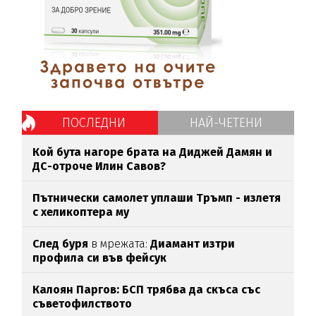
ПОСЛЕДНИ
НАЙ-ЧЕТЕНИ
Кой бута нагоре брата на Диджей Дамян и
ДС-отроче Илин Савов?
Пътнически самолет уплаши Тръмп - излетя
с хеликоптера му
След буря
в мрежата:
Диамант изтри
профила си във фейсук
Калоян Паргов: БСП трябва да скъса със
съветофилството