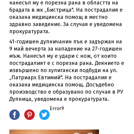
нанесъл му е порезна рана в областта на
брадата в жк „Бистрица". На пострадалия е
оказана медицинска помощ в местно
здравно заведение. За случая е уведомена
прокуратурата.
41-годишен дупничанин пък е задържан на
9 май вечерта за нападение на 27-годишен
мъж. Нанесъл му е удари с нож, от които
пострадалият е с порезна рана. Деянието е
извършено по хулигански подбуди на ул.
„Патриарх Евтимий". На пострадалия е
оказана медицинска помощ. Досъдебно
производство е образувано по случая в РУ
Дупница, уведомена е прокуратурата.
Error9