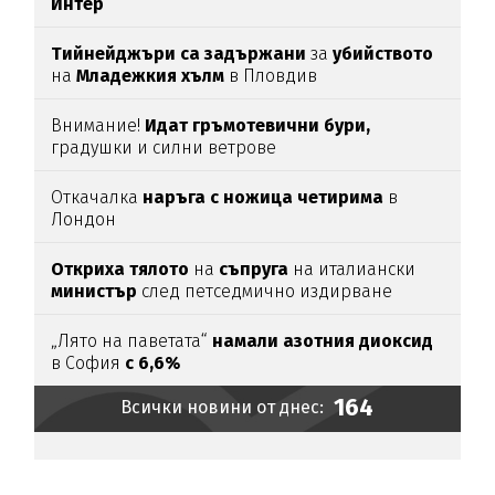
Интер
Тийнейджъри са задържани
за
убийството
на
Младежкия хълм
в Пловдив
Внимание!
Идат гръмотевични бури,
градушки и силни ветрове
Откачалка
наръга с ножица четирима
в
Лондон
Откриха тялото
на
съпруга
на италиански
министър
след петседмично издирване
„Лято на паветата“
намали азотния диоксид
в София
с 6,6%
164
Всички новини от днес: