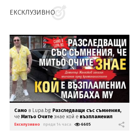
ЕКСКЛУЗИВНО
Само
в Lupa.bg:
Разследващи със съмнения,
че
Митьо Очите
знае кой е
възпламенил
Майбаха му
Ексклузивно
преди 14 часа
6605