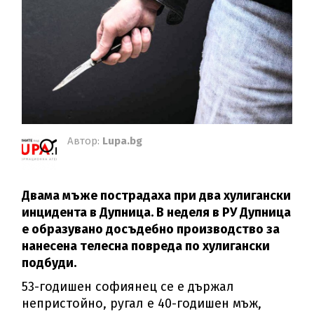
Автор:
Lupa.bg
Двама мъже пострадаха при два хулигански
инцидента в Дупница. В неделя в РУ Дупница
е образувано досъдебно производство за
нанесена телесна повреда по хулигански
подбуди.
53-годишен софиянец се е държал
непристойно, ругал е 40-годишен мъж,