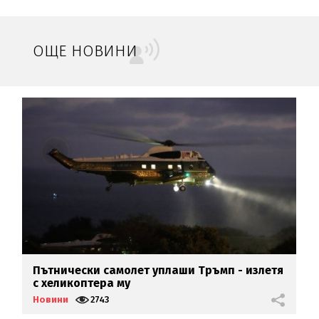
ОЩЕ НОВИНИ
Пътнически самолет уплаши Тръмп - излетя
С
с хеликоптера му
п
Новини
2743
Н