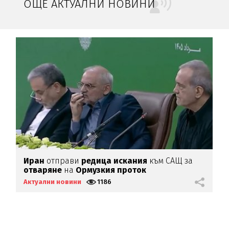
ОЩЕ АКТУАЛНИ НОВИНИ
ха
Иран
отправи
редица
искания
към САЩ за
У
отваряне
на
Ормузкия
проток
Б
Актуални новини
1186
А