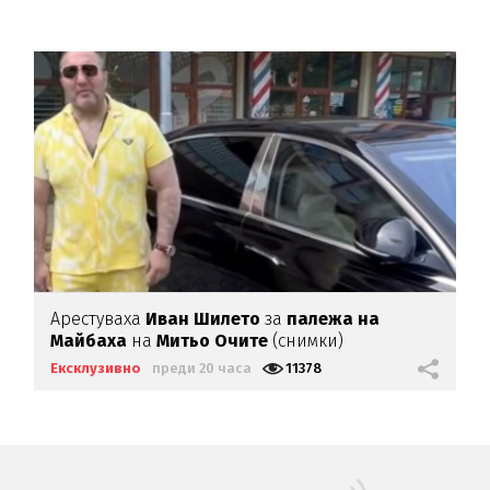
Арестуваха
Иван Шилето
за
палежа на
Майбаха
на
Митьо Очите
(снимки)
Ексклузивно
преди 20 часа
11378