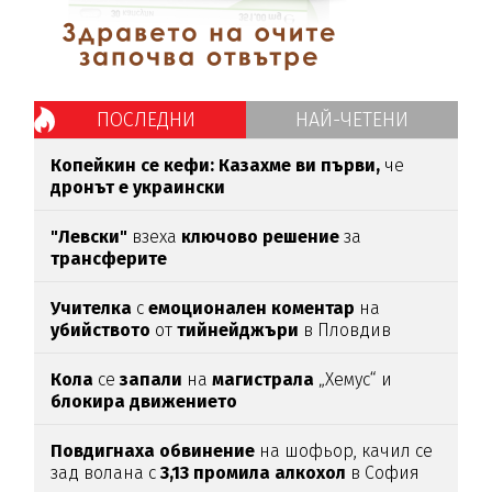
ПОСЛЕДНИ
НАЙ-ЧЕТЕНИ
Копейкин се кефи:
Казахме ви първи,
че
дронът е украински
"Левски"
взеха
ключово
решение
за
трансферите
Учителка
с
емоционален
коментар
на
убийството
от
тийнейджъри
в Пловдив
Кола
се
запали
на
магистрала
„Хемус“ и
блокира
движението
Повдигнаха
обвинение
на шофьор, качил се
зад волана с
3,13
промила
алкохол
в София