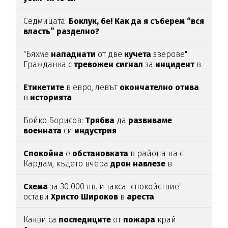
Седмицата:
Боклук, бе! Как да я съберем “вся
власть” разделно?
"Бяхме
нападнати
от две
кучета
зверове":
Гражданка с
тревожен
сигнал
за
инцидент
в
Благоевград
Етикетите
в евро, левът
окончателно
отива
в
историята
Бойко Борисов:
Трябва
да
развиваме
военната
си
индустрия
Спокойна
е
обстановката
в района на с.
Кардам, където вчера
дрон
навлезе
в
българското
въздушно
пространство
Схема
за 30 000 лв. и такса "спокойствие"
остави
Христо
Широков
в
ареста
Какви са
последиците
от
пожара
край