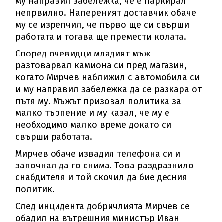
му направил забележка, че е паркирал
непрвилно. Напереният доставчик обаче
му се изрепчил, че първо ще си свърши
работата и тогава ще премести колата.
Според очевидци младият мъж
разтоварвал камиона си пред магазин,
когато Мирчев наближил с автомобила си
и му направил забележка да се разкара от
пътя му. Мъжът призовал политика за
малко търпение и му казал, че му е
необходимо малко време докато си
свърши работата.
Мирчев обаче извадил телефона си и
започнал да го снима. Това раздразнило
снабдителя и той скочил да бие десния
политик.
След инцидента добричлията Мирчев се
обадил на вътрешния министър Иван