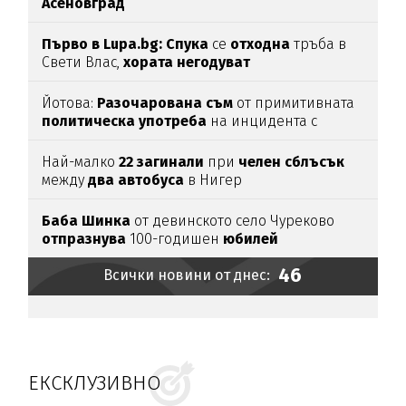
Асеновград
Първо в Lupa.bg: Спука
се
отходна
тръба в
Свети Влас,
хората
негодуват
Йотова:
Разочарована
съм
от примитивната
политическа
употреба
на инцидента с
дрона
Най-малко
22
загинали
при
челен
сблъсък
между
два
автобуса
в Нигер
Баба
Шинка
от девинското село Чуреково
отпразнува
100-годишен
юбилей
46
Всички новини от днес:
ЕКСКЛУЗИВНО