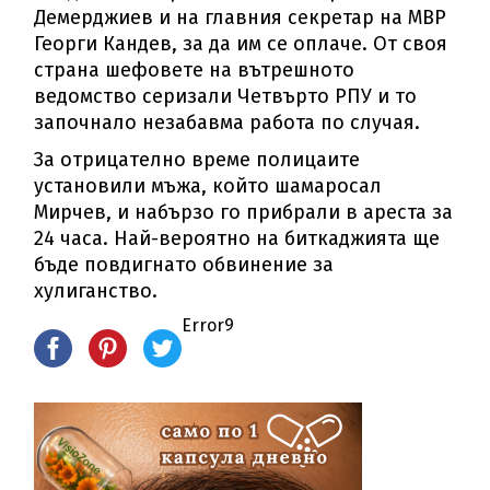
Демерджиев и на главния секретар на МВР
Георги Кандев, за да им се оплаче. От своя
страна шефовете на вътрешното
ведомство серизали Четвърто РПУ и то
започнало незабавма работа по случая.
За отрицателно време полицаите
установили мъжа, който шамаросал
Мирчев, и набързо го прибрали в ареста за
24 часа. Най-вероятно на биткаджията ще
бъде повдигнато обвинение за
хулиганство.
Error9