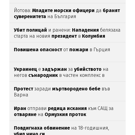
Йотова:
Младите
морски
офицери
да
бранят
суверенитета
на България
Убит
полицай
и ранени:
Нападения
белязаха
старта на новия
президент
в
Колумбия
Повишена
опасност
от
пожари
в Гърция
Украинец
е
задържан
за
убийството
на
негов
сънародник
в частен комплекс в
община
Несебър
Протест
заради
мъртвородено
бебе
във
Варна
Иран
отправи
редица
искания
към САЩ за
отваряне
на
Ормузкия
проток
Повдигнаха
обвинение
на 18-годишния,
убил
чичо
си