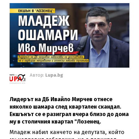
Автор:
Lupa.bg
Лидерът на ДБ Ивайло Мирчев отнесе
няколко шамара след квартален скандал.
Екшънът се е разиграл вчера близо до дома
му в столичния квартал "Лозенец.
Младеж набил канчето на депутата, който