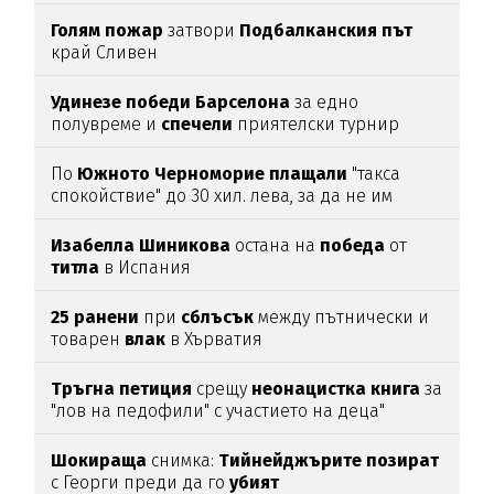
Голям
пожар
затвори
Подбалканския
път
край Сливен
Удинезе
победи
Барселона
за едно
полувреме и
спечели
приятелски турнир
По
Южното
Черноморие
плащали
"такса
спокойствие" до 30 хил. лева, за да не им
спират
водата (подробности)
Изабелла
Шиникова
остана на
победа
от
титла
в Испания
25
ранени
при
сблъсък
между пътнически и
товарен
влак
в Хърватия
Тръгна
петиция
срещу
неонацистка
книга
за
"лов на педофили" с участието на деца"
Шокираща
снимка:
Тийнейджърите
позират
с Георги преди да го
убият