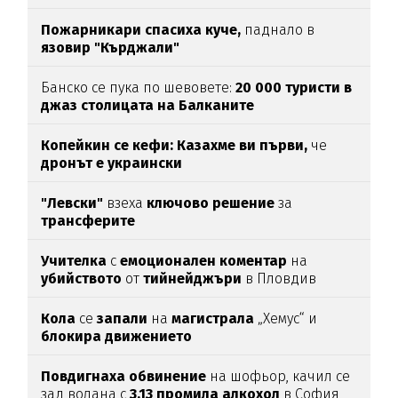
Пожарникари спасиха куче,
паднало в
язовир "Кърджали"
Банско се пука по шевовете:
20 000 туристи в
джаз столицата
на Балканите
Копейкин се кефи:
Казахме ви първи,
че
дронът е украински
"Левски"
взеха
ключово
решение
за
трансферите
Учителка
с
емоционален
коментар
на
убийството
от
тийнейджъри
в Пловдив
Кола
се
запали
на
магистрала
„Хемус“ и
блокира
движението
Повдигнаха
обвинение
на шофьор, качил се
зад волана с
3,13
промила
алкохол
в София