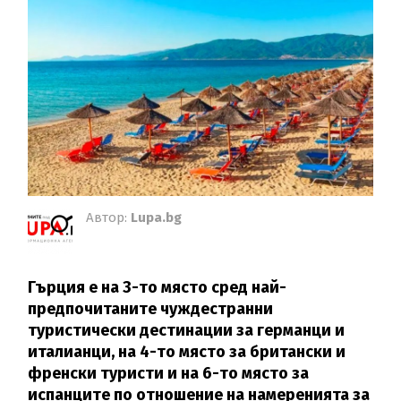
Автор:
Lupa.bg
Гърция е на 3-то място сред най-
предпочитаните чуждестранни
туристически дестинации за германци и
италианци, на 4-то място за британски и
френски туристи и на 6-то място за
испанците по отношение на намеренията за