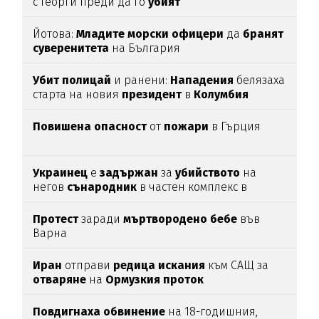
с Георги преди да го
убият
Йотова:
Младите
морски
офицери
да
бранят
суверенитета
на България
Убит
полицай
и ранени:
Нападения
белязаха
старта на новия
президент
в
Колумбия
Повишена
опасност
от
пожари
в Гърция
Украинец
е
задържан
за
убийството
на
негов
сънародник
в частен комплекс в
община
Несебър
Протест
заради
мъртвородено
бебе
във
Варна
Иран
отправи
редица
искания
към САЩ за
отваряне
на
Ормузкия
проток
Повдигнаха
обвинение
на 18-годишния,