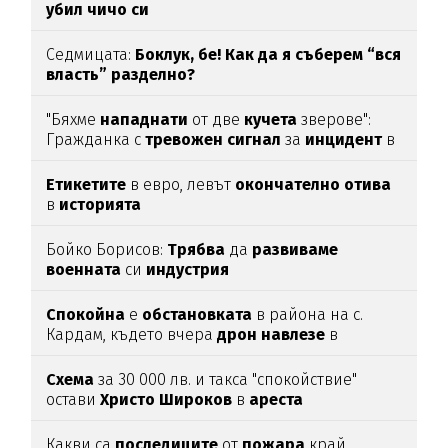
убил
чичо
си
Седмицата:
Боклук, бе! Как да я съберем “вся
власть” разделно?
"Бяхме
нападнати
от две
кучета
зверове":
Гражданка с
тревожен
сигнал
за
инцидент
в
Благоевград
Етикетите
в евро, левът
окончателно
отива
в
историята
Бойко Борисов:
Трябва
да
развиваме
военната
си
индустрия
Спокойна
е
обстановката
в района на с.
Кардам, където вчера
дрон
навлезе
в
българското
въздушно
пространство
Схема
за 30 000 лв. и такса "спокойствие"
остави
Христо
Широков
в
ареста
Какви са
последиците
от
пожара
край