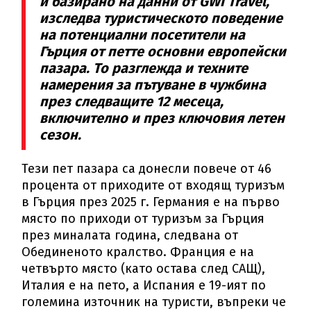
и базирано на данни от GWI Travel,
изследва туристическото поведение
на потенциални посетители на
Гърция от петте основни европейски
пазара. То разглежда и техните
намерения за пътуване в чужбина
през следващите 12 месеца,
включително и през ключовия летен
сезон.
Тези пет пазара са донесли повече от 46
процента от приходите от входящ туризъм
в Гърция през 2025 г. Германия е на първо
място по приходи от туризъм за Гърция
през миналата година, следвана от
Обединеното кралство. Франция е на
четвърто място (като остава след САЩ),
Италия е на пето, а Испания е 19-ият по
големина източник на туристи, въпреки че