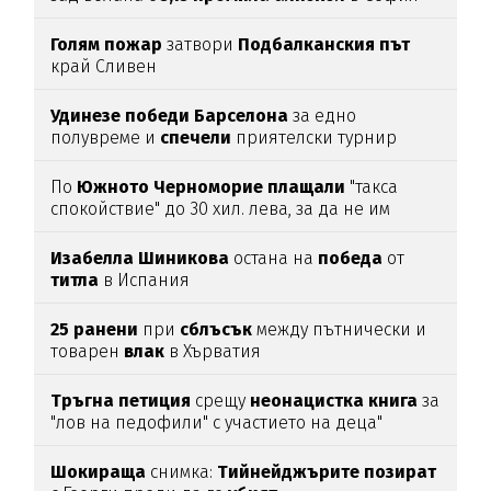
Голям
пожар
затвори
Подбалканския
път
край Сливен
Удинезе
победи
Барселона
за едно
полувреме и
спечели
приятелски турнир
По
Южното
Черноморие
плащали
"такса
спокойствие" до 30 хил. лева, за да не им
спират
водата (подробности)
Изабелла
Шиникова
остана на
победа
от
титла
в Испания
25
ранени
при
сблъсък
между пътнически и
товарен
влак
в Хърватия
Тръгна
петиция
срещу
неонацистка
книга
за
"лов на педофили" с участието на деца"
Шокираща
снимка:
Тийнейджърите
позират