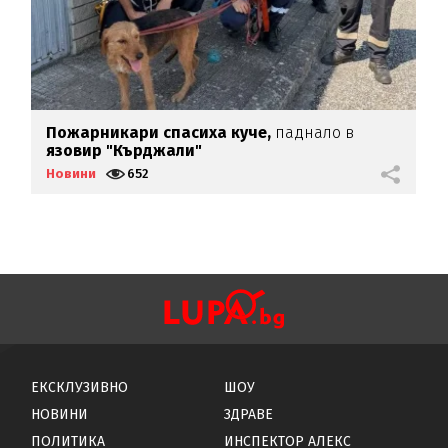
Пожарникари спасиха куче,
паднало в
Б
язовир "Кърджали"
д
Новини
652
Н
ЕКСКЛУЗИВНО
ШОУ
НОВИНИ
ЗДРАВЕ
ПОЛИТИКА
ИНСПЕКТОР АЛЕКС