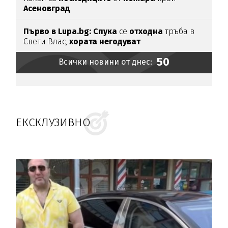
Асеновград
Първо в Lupa.bg: Спука
се
отходна
тръба в
Свети Влас,
хората
негодуват
50
Всички новини от днес:
ЕКСКЛУЗИВНО