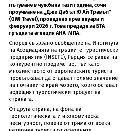
пътуване в чужбина тази година, сочи
проучване на „Джи Дабъл Ю Ай Травъл“
(GWI Travel), проведено през януари и
февруари 2026 г. Това предаде за БТА
гръцката агенция АНА-МПА.
Според свързано съобщение на Института
на Асоциацията на гръцките туристически
предприятия (INSETE), Гърция се радва на
конкурентно предимство, тъй като
мнозинството от европейските туристи
продължават да отдават голямо значение
на почивките край морето, които остават
водещият туристически продукт на
страната.
От друга страна, на фона на
геополитическата и икономическа
несигурност, повече от трима от всеки
четирима туристи от основните