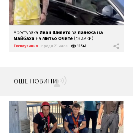
Арестуваха
Иван Шилето
за
палежа на
Майбаха
на
Митьо Очите
(снимки)
Ексклузивно
преди 21 часа
11541
ОЩЕ НОВИНИ