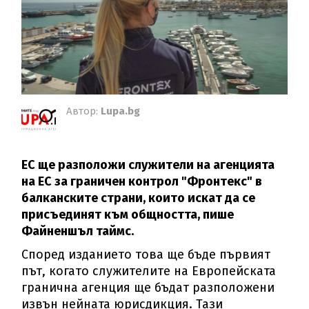
Автор:
Lupa.bg
ЕС ще разположи служители на агенцията
на ЕС за граничен контрол "Фронтекс" в
балканските страни, които искат да се
присъединят към общността, пише
Файненшъл таймс.
Според изданието това ще бъде първият
път, когато служителите на Европейската
гранична агенция ще бъдат разположени
извън нейната юрисдикция. Тази