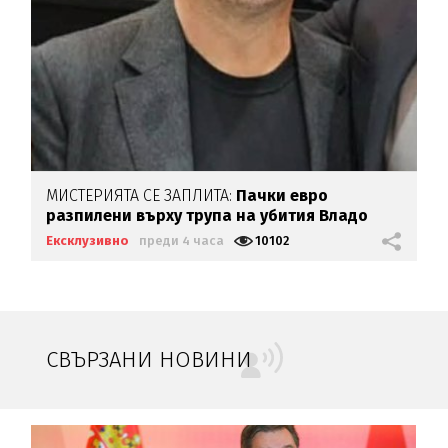
МИСТЕРИЯТА СЕ ЗАПЛИТА:
Пачки евро
разпилени върху трупа на убития Владо
Загатото
Ексклузивно
преди 4 часа
10102
СВЪРЗАНИ НОВИНИ