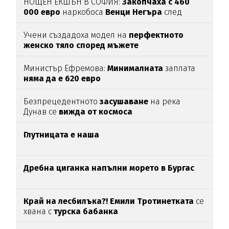
НОЩЕН ЕКШЪН В СОФИЯ:
Закопчаха с 460
000 евро
наркобоса
Венци Негъра
след
бясна гонка
Учени създадоха модел на
перфектното
женско тяло според мъжете
Министър Ефремова:
Минималната
заплата
няма да е 620 евро
Безпрецедентното
засушаване
на река
Дунав се
вижда от космоса
Глутницата е наша
Дребна циганка напълни морето в Бургас
Край на лесбилъка?!
Емили Тротинетката
се
хвана с
турска бабанка