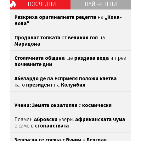
ПОСЛЕДНИ
НАЙ-ЧЕТЕНИ
Разкриха оригиналната рецепта
на
„Кока-
Кола“
Продават топката
от
великия гол
на
Марадона
Столичната община
ще
раздава вода
и през
почивните дни
Абелардо де ла Есприеля положи клетва
като
президент
на
Колумбия
Учени: Земята се затопля
с
космически
темпове
Пламен
Абровски
увери:
Африканската чума
е само в
стопанствата
Зеленски се среща с Вучич
в
Белград