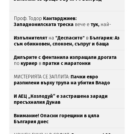
Проф. Тодор
Кантарджиев:
Западнонилската
треска
вече е
тук,
най-
опасна е за
хората над 60
Изпълнителят
на
"Деспасито"
в
България: Аз
съм обикновен, спокоен, съпруг и баща
Дилърите с фентанила изпращали дрогата
по
куриер
в
пратки с маратонки
МИСТЕРИЯТА СЕ ЗАПЛИТА:
Пачки евро
разпилени върху трупа на убития Владо
Загатото
И АЕЦ „Козлодуй“ е застрашена заради
пресъхналия Дунав
Внимание! Опасни горещини в цяла
България днес