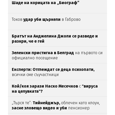
Шаде на корицата на „Биограф“
Токов
удар уби щъркели
в Габрово
Братът на Анджелина Джоли се разведе и
разкри, че е гей
Зеленски пристигна в Белград
на първото си
официално посещение
Експерти: Отглеждат се деца психопати,
всички сме съучастници
Кой/коя зарази
Наско Месечков
с
"вируса
на целувката"?
„Търся те“:
Тийнейджър,
облечен като клоун,
засне зловещо видео и уби
пенсионер