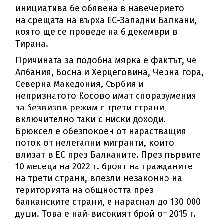
инициатива бе обявена в навечерието
на срещата на върха ЕС-Западни Балкани,
която ще се проведе на 6 декември в
Тирана.
Причината за подобна мярка е фактът, че
Албания, Босна и Херцеговина, Черна гора,
Северна Македония, Сърбия и
непризнатото Косово имат споразумения
за безвизов режим с трети страни,
включително таки с ниски доходи.
Брюксел е обезпокоен от нарастващия
поток от нелегални мигранти, които
влизат в ЕС през Балканите. През първите
10 месеца на 2022 г. броят на гражданите
на трети страни, влезли незаконно на
територията на общността през
балканските страни, е нараснал до 130 000
души. Това е най-високият брой от 2015 г.