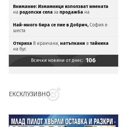
Внимание:
Измамници използват имената
на
родопски села
за
продажба
на
„
чудодейни“ мехлеми
Най-много бира се пие в Добрич,
София е
шеста
Откриха
8 иракчани,
натъпкани
в
тайника
на бус
106
Всички новини от днес:
ЕКСКЛУЗИВНО