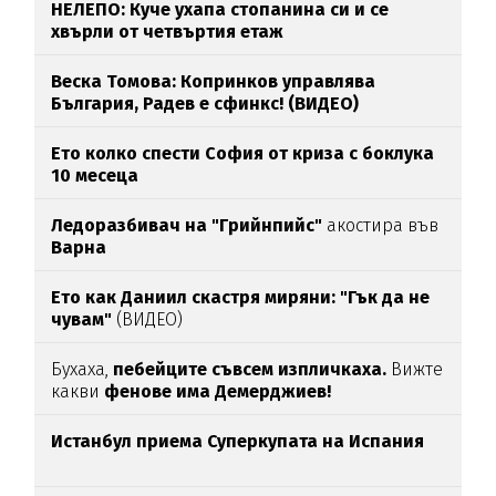
НЕЛЕПО: Куче ухапа стопанина си и се
хвърли от четвъртия етаж
Веска Томова: Копринков управлява
България, Радев е сфинкс! (ВИДЕО)
Ето колко спести София от криза с боклука
10 месеца
Ледоразбивач на "Грийнпийс"
акостира във
Варна
Ето как Даниил скастря миряни: "Гък да не
чувам"
(ВИДЕО)
Бухаха,
пебейците съвсем изпличкаха.
Вижте
какви
фенове има Демерджиев!
Истанбул приема Суперкупата на Испания