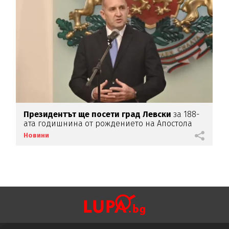
Президентът ще посети град Левски
за 188-
1
ата годишнина от рождението на Апостола
с
Новини
Н