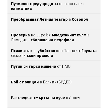
Пулмолог предупреди
за опасностите с
климатика
Преобразяват Летния театър
в
Созопол
Проверка
на Lupa.bg:
Младежкият хълм
в
Пловдив -
сборище на педофили
Психиатър
за
убийството
в Пловдив:
Групата
създава
свои
правила
Путин си търси мишена
от НАТО
Бой с полицаи
в Балчик (ВИДЕО)
Разследват смъртта на куче
в Ловеч