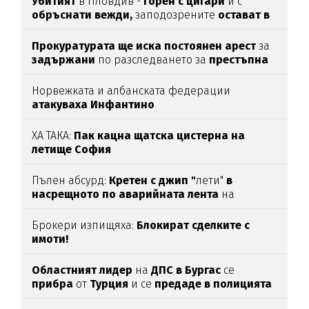
Убитият
в Пловдив -
горен с цигари
и с
обръснати вежди,
заподозрените
остават в
ареста
Прокуратурата ще иска постоянен арест
за
задържани
по разследването за
престъпна
група във ВиК-Бургас
Норвежката и албанската федерации
атакуваха Инфантино
ХА ТАКА:
Пак кацна щатска цистерна на
летище София
Пълен абсурд:
Кретен с джип "
лети"
в
насрещното по аварийната лента
на
магистрала
"Тракия“
(ВИДЕО)
Брокери изпищяха:
Блокират сделките с
имоти!
Областният лидер
на
ДПС в Бургас
се
прибра
от
Турция
и се
предаде в полицията