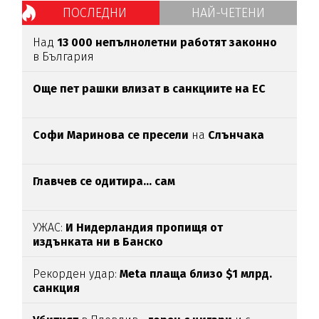
ПОСЛЕДНИ
НАЙ-ЧЕТЕНИ
Над
13 000 непълнолетни работят законно
в България
Oще пет рашки влизат в санкциите на ЕС
Софи Маринова се пресели
на
Слънчака
Главчев се одитира... сам
УЖАС:
И Нидерландия пропищя от
издънката ни в Банско
Рекорден удар:
Meta плаща близо $1 млрд.
санкция