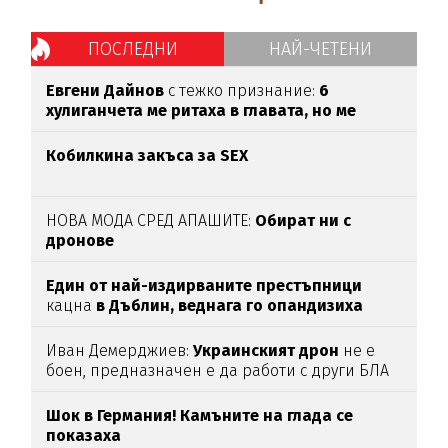
ПОСЛЕДНИ
НАЙ-ЧЕТЕНИ
Евгени Дайнов
с тежко признание:
6
хулиганчета ме ритаха в главата, но ме
оставиха жив
Кобилкина закъса за SEX
НОВА МОДА СРЕД АПАШИТЕ:
Обират ни с
дронове
Един от най-издирваните престъпници
кацна
в Дъблин,
веднага го опандизиха
Иван Демерджиев:
Украинският
дрон
не е
боен, предназначен е да работи с други БЛА
Шок в Германия! Камъните на глада се
показаха