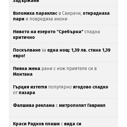
задържани
Взломиха
параклис
в Свирачи,
откраднаха
пари
и повредиха икони
Нивото на езерото "Сребърна"
спадна
критично
Поскъпване
за
една нощ: 1,39 лв. стана 1,39
евро!
Пияна жена
рани с нож приятеля си в
Монтана
Гърция изтегля
популярно
ягодово сладко
от
пазара
Фалшива реклама
с
митрополит Гавриил
Краси Радков плаши
с
вида си