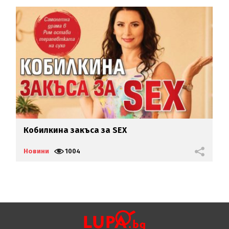
Кобилкина закъса за SEX
Н
д
Новини
1004
Н