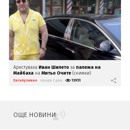
Арестуваха
Иван Шилето
за
палежа на
Майбаха
на
Митьо Очите
(снимки)
Ексклузивно
преди 2 дни
13951
ОЩЕ НОВИНИ