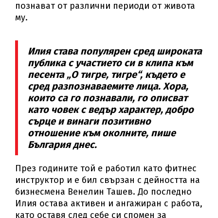
познават от различни периоди от живота
му.
Илия става популярен сред широката
публика с участието си в клипа към
песента „О тигре, тигре“, където е
сред разпознаваемите лица. Хора,
които са го познавали, го описват
като човек с ведър характер, добро
сърце и винаги позитивно
отношение към околните, пише
България днес.
През годините той е работил като фитнес
инструктор и е бил свързан с дейността на
бизнесмена Венелин Ташев. До последно
Илия остава активен и ангажиран с работа,
като оставя след себе си спомен за