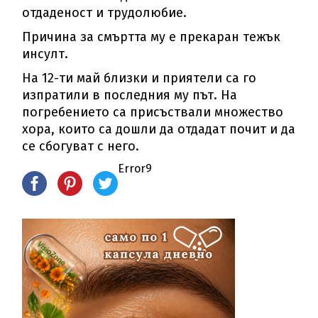
отдаденост и трудолюбие.
Причина за смъртта му е прекаран тежък
инсулт.
На 12-ти май близки и приятели са го
изпратили в последния му път. На
погребението са присъствали множество
хора, които са дошли да отдадат почит и да
се сбогуват с него.
Error9