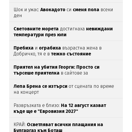
Шок и ужас:
Авокадото
си
сменя пола
всеки
ден
Световните морета
достигнаха
невиждани
температури през юли
Пребиха
и
ограбиха
възрастна жена в
Добричко, тя е в
тежко
състояние
Приятел на убития Георги: Просто си
търсеше приятелка
в сайтове за
запознанства, нищо повече
Лепа Брена се изтърси
от сцената по време
на концерт
Развръзката е близо:
На 12 август казват
къде ще е "Евровизия 2027"
КРАЙ:
Осветляват всички плащания на
Булгаргаз към Боташ