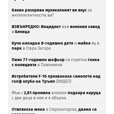
Какво разкрива музикалният ви вкус
за
интелигентността ви?
ИЗВЪНРЕДНО: Инцидент
във
военния
завод
в
Белица
Куче нападна 8-годишно дете
и
майка
му в
парк
в Стара Загора
Пиян 77-годишен шофьор
си спретна
гонка
с полицията
в Павликени
Изтребители F-16 прехванаха самолети над
голф клуба на Тръмп
(ВИДЕО)
Мъж с
2,81
промила
алкохол
подкара
каруца
с две деца в нея и я обърна
Отвлякоха жена
в Старозагорско,
двама са