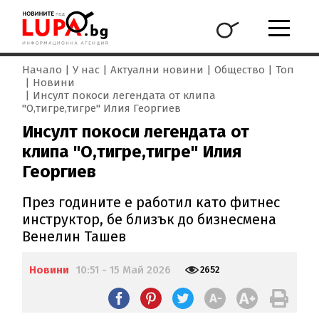
Начало
У нас
Актуални новини
Общество
Топ
Новини
Инсулт покоси легендата от клипа
"О,тигре,тигре" Илия Георгиев
Инсулт покоси легендата от
клипа "О,тигре,тигре" Илия
Георгиев
През годините е работил като фитнес
инструктор, бе близък до бизнесмена
Венелин Ташев
Новини
10:51 - 15 Май 2026
2652