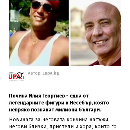
Автор:
Lupa.bg
Почина Илия Георгиев - една от
легендарните фигури в Несебър, която
непряко познават милиони българи.
Новината за неговата кончина натъжи
негови близки, приятели и хора, които го