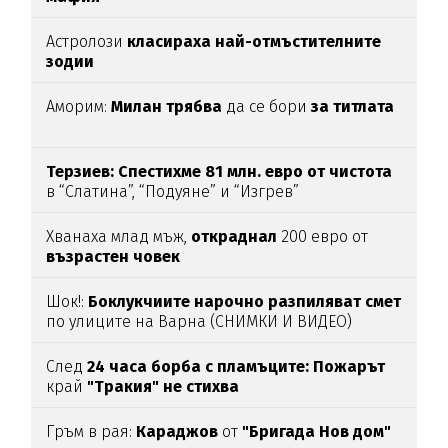
Астролози
класираха най-отмъстителните
зодии
Аморим:
Милан трябва
да се бори
за титлата
Терзиев: Спестихме 81 млн. евро от чистота
в “Слатина”, “Подуяне” и “Изгрев”
Хванаха млад мъж,
откраднал
200 евро от
възрастен
човек
Шок!:
Боклукчиите нарочно разпиляват смет
по улиците на Варна (СНИМКИ И ВИДЕО)
След
24 часа борба с пламъците: Пожарът
край
"Тракия" не стихва
Гръм в рая:
Караджов
от
"Бригада Нов дом"