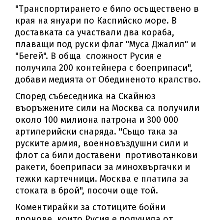
"Транспортирането е било осъществено в
края на януари по Каспийско море. В
доставката са участвали два кораба,
плаващи под руски флаг "Муса Джалил" и
"Бегей". В обща сложност Русия е
получила 200 контейнера с боеприпаси",
добави медията от Обединеното кралство.
Според събеседника на Скайнюз
въоръжените сили на Москва са получили
около 100 милиона патрона и 300 000
артилерийски снаряда. "Също така за
руските армия, военновъздушни сили и
флот са били доставени противотанкови
ракети, боеприпаси за минохвъргачки и
тежки картечници. Москва е платила за
стоката в брой", посочи още той.
Коментирайки за стотиците бойни
дронове, които Русия е получила от