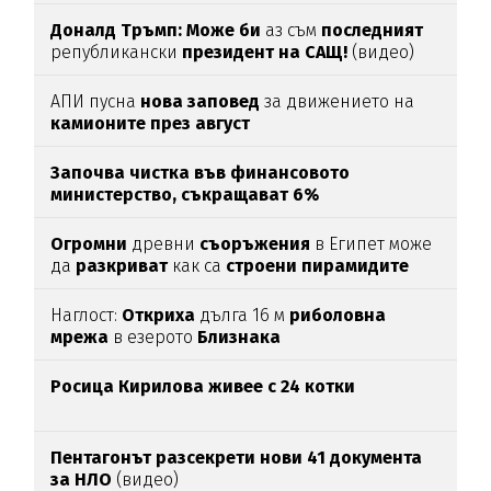
Доналд Тръмп:
Може би
аз съм
последният
републикански
президент на САЩ!
(видео)
АПИ пусна
нова заповед
за движението на
камионите през август
Започва чистка във финансовото
министерство, съкращават 6%
Огромни
древни
съоръжения
в Египет може
да
разкриват
как са
строени пирамидите
Наглост:
Откриха
дълга 16 м
риболовна
мрежа
в езерото
Близнака
Росица Кирилова
живее с 24 котки
Пентагонът разсекрети нови 41 документа
за НЛО
(видео)