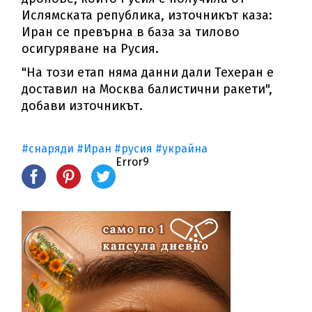
Ислямската република, източникът каза:
Иран се превърна в база за тилово
осигуряване на Русия.
"На този етап няма данни дали Техеран е
доставил на Москва балистични ракети",
добави източникът.
#снаряди
#Иран
#русия
#украйна
Error9