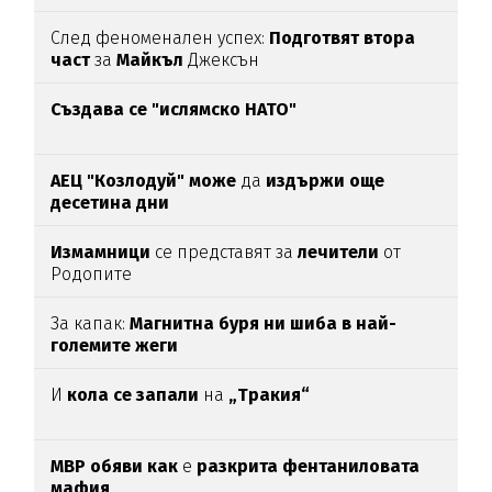
След феноменален успех:
Подготвят втора
част
за
Майкъл
Джексън
Създава се "ислямско НАТО"
АЕЦ "Козлодуй" може
да
издържи още
десетина дни
Измамници
се представят за
лечители
от
Родопите
За капак:
Магнитна буря ни шиба в най-
големите жеги
И
кола се запали
на
„Тракия“
МВР обяви как
е
разкрита фентаниловата
мафия