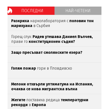
ПОСЛЕДНИ
НАЙ-ЧЕТЕНИ
Разкриха
нарколаборатория с
половин тон
марихуана
в Сърбия
Горещ слух:
Радев утешава Даниел Вълчев,
прави го
конституционен съдия?
Защо пресъхват смолянските езера?
Голям пожар
гори в Пловдивско
Мелони отхвърли ултиматума на Испания,
очаква се нова мигрантска вълна
Жегите
поставиха редица
температурни
рекорди
в
Европа