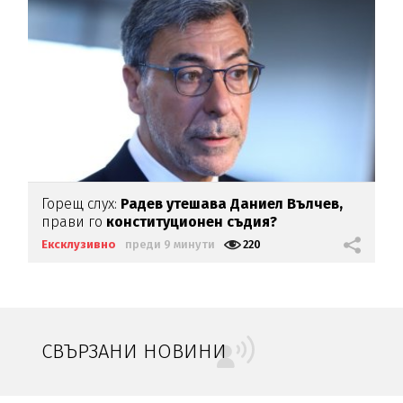
Горещ слух:
Радев утешава Даниел Вълчев,
прави го
конституционен съдия?
Ексклузивно
преди 9 минути
220
СВЪРЗАНИ НОВИНИ