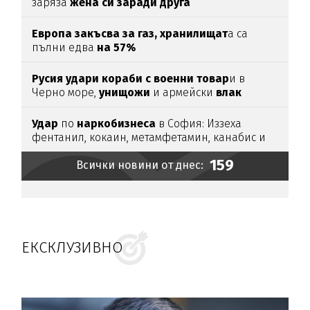
заряза
жена си заради друга
Европа закъсва за газ,
хранилищат
а са
пълни едва
на 57%
Русия удари кораби с военни товар
и в
Черно море,
унищожи
и армейски
влак
(ВИДЕО)
Удар
по
наркобизнеса
в София: Иззеха
фентанил, кокаин, метамфетамин, канабис и
над
46
000
евро
159
Всички новини от днес:
ЕКСКЛУЗИВНО