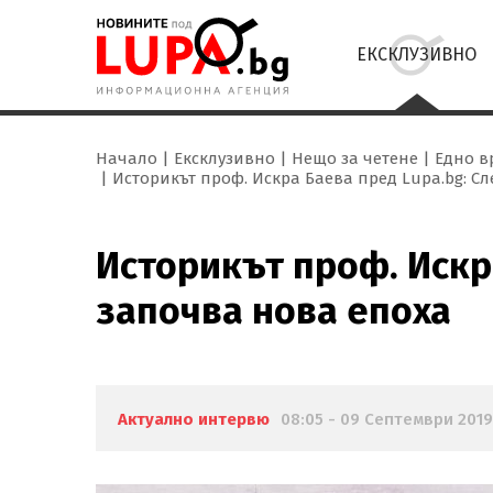
ЕКСКЛУЗИВНО
Начало
Ексклузивно
Нещо за четене
Едно в
Историкът проф. Искра Баева пред Lupa.bg: Сл
Историкът проф. Искра
започва нова епоха
Актуално интервю
08:05 - 09 Септември 2019