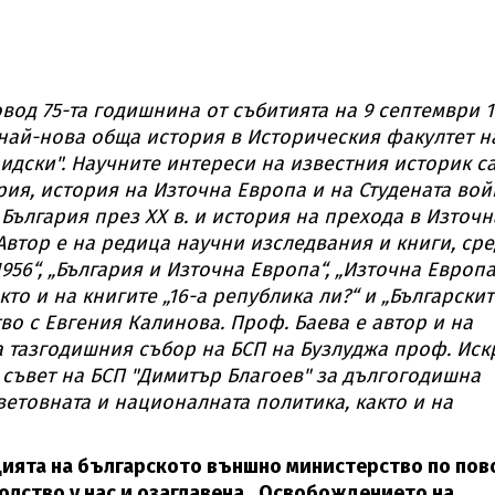
вод 75-та годишнина от събитията на 9 септември 
и най-нова обща история в Историческия факултет н
идски". Научните интереси на известния историк са
ия, история на Източна Европа и на Студената вой
България през ХХ в. и история на прехода в Източн
 Автор е на редица научни изследвания и книги, ср
956“, „България и Източна Европа“, „Източна Европ
кто и на книгите „16-а република ли?“ и „Български
тво с Евгения Калинова. Проф. Баева е автор и на
 тазгодишния събор на БСП на Бузлуджа проф. Иск
съвет на БСП "Димитър Благоев" за дългогодишна
ветовната и националната политика, както и на
цията на българското външно министерство по пов
олство у нас и озаглавена „Освобождението на