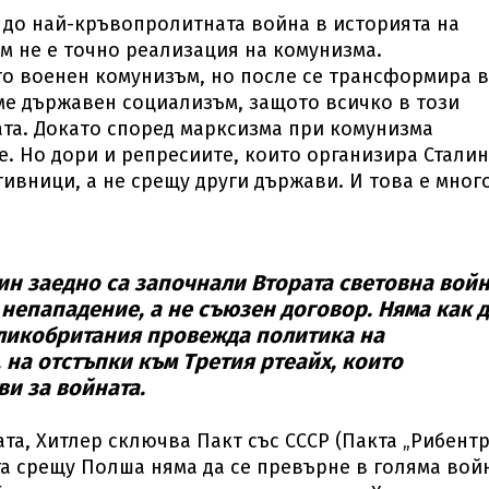
до най-кръвопролитната война в историята на
м не е точно реализация на комунизма.
о военен комунизъм, но после се трансформира в
ме държавен социализъм, защото всичко в този
ата. Докато според марксизма при комунизма
. Но дори и репресиите, които организира Сталин
ивници, а не срещу други държави. И това е мног
алин заедно са започнали Втората световна войн
 непападение, а не съюзен договор. Няма как 
еликобритания провежда политика на
. на отстъпки към Третия ртеайх, които
ви за войната.
ата, Хитлер сключва Пакт със СССР (Пакта „Рибент
ата срещу Полша няма да се превърне в голяма вой