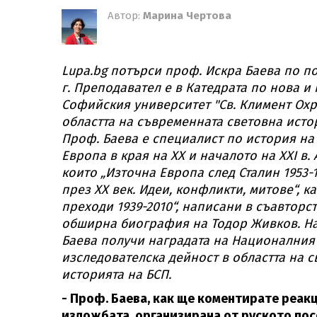
Автор:
Марина Чертова
Lupa.bg потърси проф. Искра Баева по по
г. Преподавател е в Катедрата по нова 
Софийския университет "Св. Климент Охр
областта на съвременната световна истор
Проф. Баева е специалист по история на 
Европа в края на ХХ и началото на ХХІ в.
които „Източна Европа след Сталин 1953-1
през ХХ век. Идеи, конфликти, митове“, ка
преходи 1939-2010“, написани в съавторс
обширна биография на Тодор Живков. На
Баева получи
наградата на Националния 
изследователска дейност в областта на с
историята на БСП.
- Проф. Баева, как ще коментирате реак
изложбата, организирана от руското пос