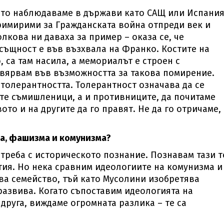
оето наблюдаваме в държави като САЩ или Испания
римирими за Гражданската война отпреди век и
лкова ни даваха за пример – оказа се, че
всъщност е във възхвала на Франко. Костите на
са там насила, а мемориалът е строен с
е вярвам във възможността за такова помирение.
 толерантността. Толерантност означава да се
ите съмишленици, а и противниците, да почитаме
ото и на другите да го правят. Не да го отричаме,
ма, фашизма и комунизма?
треба с историческото познание. Познавам тази т
тия. Но нека сравним идеологиите на комунизма и
а семейство, тъй като Мусолини изобретява
развива. Когато съпоставим идеологията на
друга, виждаме огромната разлика – те са