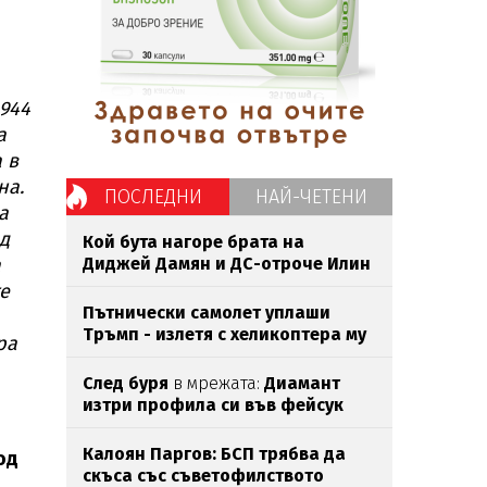
1944
а
 в
на.
ПОСЛЕДНИ
НАЙ-ЧЕТЕНИ
а
ед
Кой бута нагоре брата на
а
Диджей Дамян и ДС-отроче Илин
Савов?
те
Пътнически самолет уплаши
Тръмп - излетя с хеликоптера му
ра
След буря
в мрежата:
Диамант
изтри профила си във фейсук
Калоян Паргов: БСП трябва да
од
скъса със съветофилството