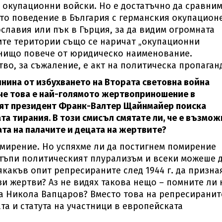
а окупационни войски. Но е достатъчно да сравни
то поведение в България с германския окупацион
славия или пък в Гърция, за да видим огромната
ите територии също се наричат „окупационни
а нищо повече от юридическо наименование.
во, за съжаление, е акт на политическа пропаган
шнина от избухването на Втората световна война
 че това е най-голямото жертвоприношение в
ият президент Франк-Валтер Щайнмайер поиска
та тирания. В този смисъл смятате ли, че е възмож
та на палачите и децата на жертвите?
помирение. Но успяхме ли да постигнем помирение
астъпи политическият плурализъм и всеки можеше 
якакъв опит репресираните след 1944 г. да призна
ези жертви? Аз не видях такова нещо – помните ли 
а Никола Вапцаров? Вместо това на репресиранит
та и статута на участници в европейската