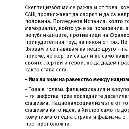
Скептицизмът ми се ражда и от това, к
САЩ продължават да спорят и да са неп
половина. Погледнете Испания, която то
мемориалът, който уж е за помирение, 
републиканците, противници на Франко, 
принудителния труд на някои от тях. Н
Вярвам и се надявам на нещо друго – на
приеме, че жертви са дали не само наш
своите жертви и герои, но да дадем прав
както става сега.
- Има ли знак на равенство между нациз
- Това е голяма фалшификация и злоупо
– тя шефства през последните десетиле
фашизма. Националсоциализмът е от тов
фашизма като идея, а Хитлер само го до
комунизма от една страна и фашизма от 
противоположни.