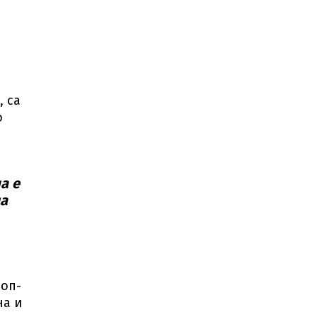
, са
о
а е
да
роп-
на и