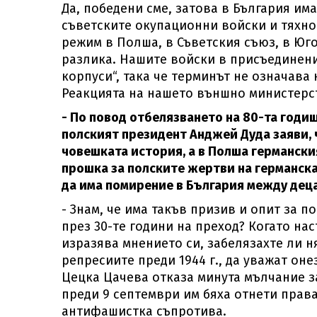
Да, победени сме, затова в България им
съветските окупационни войски и тяхно
режим в Полша, в Съветския съюз, в Юго
разлика. Нашите войски в присъединен
корпуси“, така че терминът не означав
Реакцията на нашето външно министерст
- По повод отбелязването на 80-та годи
полският президент Анджей Дуда заяви,
човешката история, а в Полша германск
прошка за полските жертви на германска
да има помирение в България между деца
- Знам, че има такъв призив и опит за 
през 30-те години на преход? Когато н
изразява мнението си, забелязахте ли н
репресиите преди 1944 г., да уважат он
Цецка Цачева отказа минута мълчание з
преди 9 септември им бяха отнети права
антифашистка съпротива.