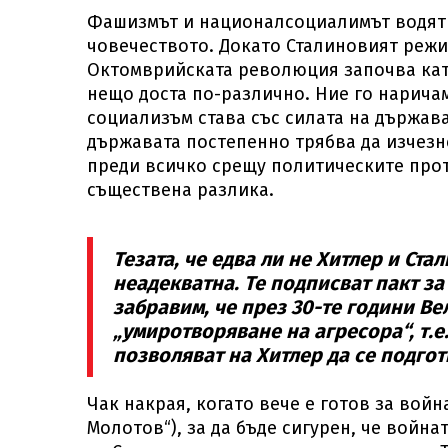
Фашизмът и националсоциалимът водят 
човечеството. Докато Сталиновият режи
Октомврийската революция започва кат
нещо доста по-различно. Ние го нарича
социализъм става със силата на държав
държавата постепенно трябва да изчезне
преди всичко срещу политическите прот
съществена разлика.
Тезата, че едва ли не Хитлер и Ст
неадекватна. Те подписват пакт за
забравим, че през 30-те години В
„умиротворяване на агресора“, т.е
позволяват на Хитлер да се подгот
Чак накрая, когато вече е готов за войн
Молотов“), за да бъде сигурен, че войн