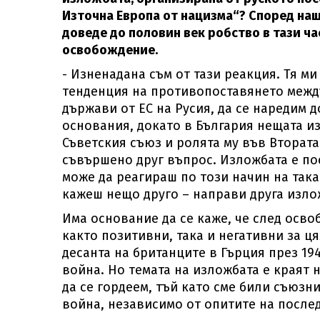
Източна Европа от нацизма“? Според на
доведе до половин век робство в тази час
освобождение.
- Изненадана съм от тази реакция. Тя м
тенденция на противопоставянето между
държави от ЕС на Русия, да се наредим д
основания, докато в България нещата и
Съветския съюз и ролята му във Втората 
съвършено друг въпрос. Изложбата е по
може да реагираш по този начин на така
кажеш нещо друго – направи друга изло
Има основание да се каже, че след осв
както позитивни, така и негативни за ц
десанта на британците в Гърция през 194
война. Но темата на изложбата е краят 
да се гордеем, тъй като сме били съюзн
война, независимо от опитите на послед