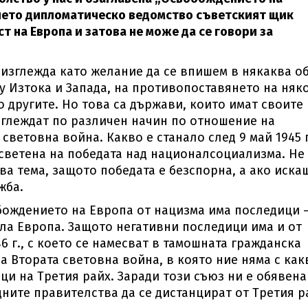
шето дипломатическо ведомство съветският щик
т на Европа и затова не може да се говори за
и изглежда като желание да се впишем в някаква о
 Изтока и Запада, на противопоставянето на няк
о другите. Но това са държави, които имат своите
зглеждат по различен начин по отношение на
световна война. Какво е станало след 9 май 1945 г
светена на победата над националсоциализма. Не
ва тема, защото победата е безспорна, а ако иска
жба.
обождението на Европа от нацизма има последици 
яла Европа. Защото негативни последици има и от
6 г., с което се намесват в тамошната гражданска
на Втората световна война, в която ние няма с как
ици на Третия райх. Заради този съюз ни е обявена
ните правителства да се дистанцират от Третия р