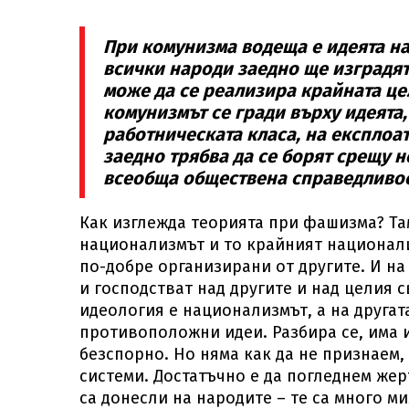
При комунизма водеща е идеята на
всички народи заедно ще изградят
може да се реализира крайната цел
комунизмът се гради върху идеята,
работническата класа, на експлоа
заедно трябва да се борят срещу н
всеобща обществена справедливос
Как изглежда теорията при фашизма? Та
национализмът и то крайният национали
по-добре организирани от другите. И на
и господстват над другите и над целия с
идеология е национализмът, а на друга
противоположни идеи. Разбира се, има и
безспорно. Но няма как да не признаем,
системи. Достатъчно е да погледнем же
са донесли на народите – те са много м