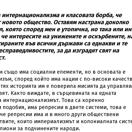
 интернационализма и класовата борба, че
 новото общество. Оставям настрана доколко
, която според мен е утопична, но така или и
 че интересите на унижените и оскърбените, н
тираните във всички държави са еднакви и те
есправедливостите, за да изградят свят на
т.
м също има социални елементи, но в основата е
зъм, според който има нации с по-високи качеств
 тях историята им е поверила мисията да управля
вят. Както виждате, в сърцевината на едната
та интернационализмът. Това са коренно
 подобия, има репресии в двете системи, това е
 че репресии има и в много други обществени
ртвите, които империализмът и колониалната сист
илиони за подчинените народи.