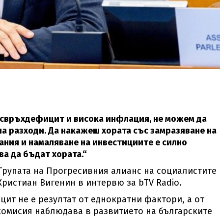
а свръхдефицит и висока инфлация, не можем да
а разходи. Да накажеш хората със замразяване на
ания и намаляване на инвестициите е силно
а да бъдат хората.“
 Групата на Прогресивния алианс на социалистите 
ристиан Вигенин в интервю за bTV Radio.
ит не е резултат от еднократни фактори, а от
комисия наблюдава в развитието на българските