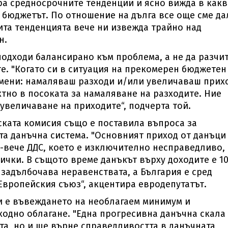
а средносрочните тенденции и ясно вижда в какв
 бюджетът. По отношение на дълга все още сме да
ита тенденцията вече ни извежда трайно над
н.
подходи балансирано към проблема, а не да разчи
е. "Когато си в ситуация на прекомерен бюджетен
омени: намаляваш разходи и/или увеличаваш прих
тно в посоката за намаляване на разходите. Ние
 увеличаване на приходите“, подчерта той.
ската комисия също е поставила въпроса за
та данъчна система. "Основният приход от данъци
й-вече ДДС, което е изключително несправедливо,
ички. В същото време данъкът върху доходите е 1
задълбочава неравенствата, а България е сред
Европейския съюз“, акцентира евродепутатът.
и е въвеждането на необлагаем минимум и
одно облагане. "Една прогресивна данъчна скала
та, но и ще върне справедливостта в данъчната