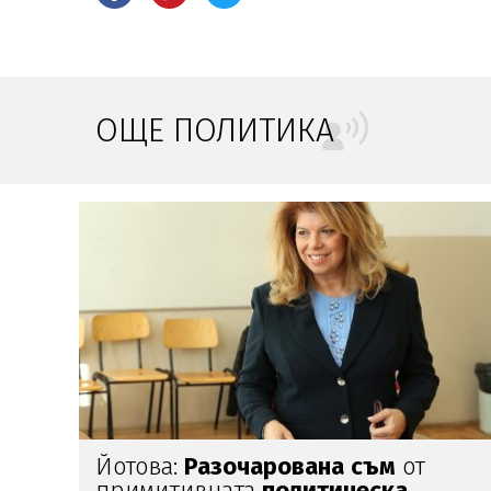
ОЩЕ ПОЛИТИКА
ПП:
Случайност
ли е дронът край
Кардам или
опит
за
удар
по