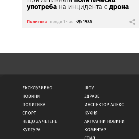
а
критична инфраструктура?
Политика
преди 2 часа
2156
ЕКСКЛУЗИВНО
ШОУ
НОВИНИ
ЗДРАВЕ
ПОЛИТИКА
ИНСПЕКТОР АЛЕКС
СПОРТ
КУХНЯ
НЕЩО ЗА ЧЕТЕНЕ
АКТУАЛНИ НОВИНИ
КУЛТУРА
КОМЕНТАР
СТИЛ