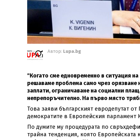
Автор:
Lupa.bg
"Когато сме едновременно в ситуация н
решаваме проблема само чрез орязване н
заплати, ограничаване на социални плащ
непрепоръчително. На първо място трябв
Това заяви българският евродепутат от
демократите в Европейския парламент К
По думите му процедурата по свръхдефиц
трайна тенденция, която Европейската 