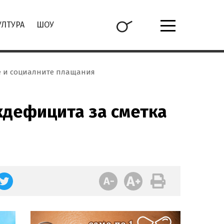
УЛТУРА
ШОУ
те и социалните плащания
ъхдефицита за сметка