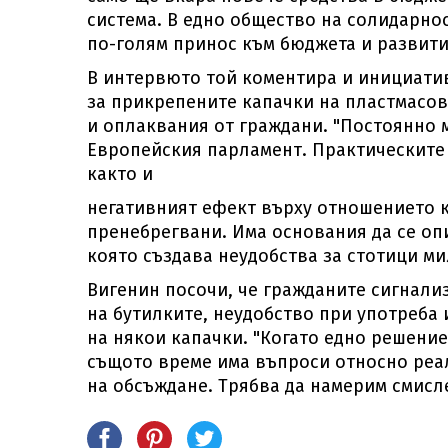
система. В едно общество на солидарнос
по-голям принос към бюджета и развитие
В интервюто той коментира и инициатив
за прикрепените капачки на пластмасов
и оплаквания от граждани. "Постоянно м
Европейския парламент. Практическите 
както и
негативният ефект върху отношението к
пренебрегвани. Има основания да се оп
която създава неудобства за стотици ми
Вигенин посочи, че гражданите сигнали
на бутилките, неудобство при употреба
на някои капачки. "Когато едно решение
същото време има въпроси относно реал
на обсъждане. Трябва да намерим смисл