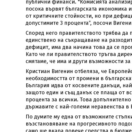
публични финанси. "Комисията анализир
посока вървят българската икономика и
от критичните стойности, но при дефиц
допустимите 3 процента“, посочи Вигени
Според него правителството трябва да 
единствено на съкращаване на разходит
дефицит, има два начина това да се пр
Като че ли правителството тръгва дирек
смятаме, че има и други възможности за
Кристиан Вигенин отбеляза, че Европей
необходимостта от промени в българска
България идва от косвените данъци, на
защото един и същ данък се плаща от вс
процента за всички. Това допълнително 
държавите с най-големи неравенства в 
По думите му една от възможните стъпк
възстановяване на прогресивното подох
само ще вкара повече средства в бюдже