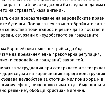
т хората с най-високи доходи би следвало да имат
то на страната“, каза Вигенин.
ата си за преразглеждане на европейските прави
ите бутилки. Повод за нея са многобройните сигн
и се поставя този въпрос и реших да го поставя и
вреди, свързани с неудобството за гражданите,
ъм Европейския съюз, не трябва да бъдат
итаме да премахнем една прекомерна регулация,
лиони европейски граждани“, заяви той.
зират за затруднения при отварянето и затваряне
 и дори случаи на наранявания заради конструкция
 създава неудобства за стотици милиони хора и в
ния му ефект, нищо лошо няма то да бъде постав
ено решение“, обобщи Кристиан Вигенин.