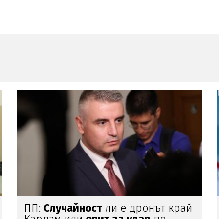
Цветлин Йовчев:
Има
заплахи, на
които ние не
можем
да