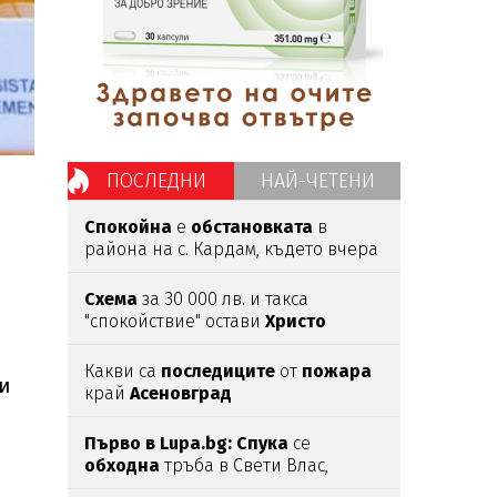
ПОСЛЕДНИ
НАЙ-ЧЕТЕНИ
Спокойна
е
обстановката
в
района на с. Кардам, където вчера
дрон
навлезе
в българското
въздушно
пространство
Схема
за 30 000 лв. и такса
"спокойствие" остави
Христо
Широков
в
ареста
Какви са
последиците
от
пожара
и
край
Асеновград
Първо в Lupa.bg: Спука
се
обходна
тръба в Свети Влас,
хората
негодуват