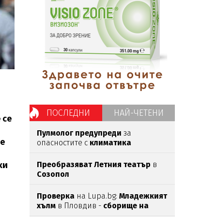
ПОСЛЕДНИ
НАЙ-ЧЕТЕНИ
 се
Пулмолог предупреди
за
те
опасностите с
климатика
ки
Преобразяват Летния театър
в
Созопол
Проверка
на Lupa.bg:
Младежкият
хълм
в Пловдив -
сборище на
педофили