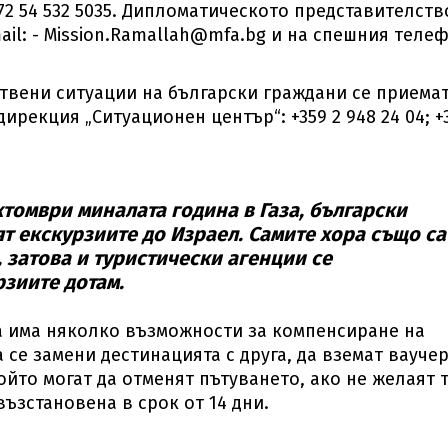
972 54 532 5035. Дипломатическото представителств
il: -
Mission.Ramallah@mfa.bg
и на спешния телеф
ствени ситуации на български граждани се приема
рекция „Ситуационен център“: +359 2 948 24 04; +
ктомври миналата година в Газа, български
т екскурзиите до Израел. Самите хора също са
 затова и туристически агенции се
рзиите дотам.
 има няколко възможности за компенсиране на
а се замени дестинацията с друга, да вземат ваучер
ойто могат да отменят пътуването, ако не желаят 
възстановена в срок от 14 дни.