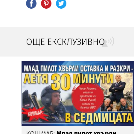
ОЩЕ ЕКСКЛУЗИВНО
Глория
изригна срещу бившия