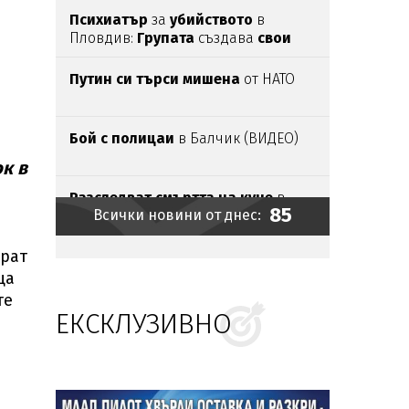
Психиатър
за
убийството
в
Пловдив:
Групата
създава
свои
правила
Путин си търси мишена
от НАТО
Бой с полицаи
в Балчик (ВИДЕО)
к в
Разследват смъртта на куче
в
85
Всички новини от днес:
Ловеч
ират
Внимание:
Измамници използват
имената
на
родопски села
за
ца
продажба
на „
чудодейни“
те
мехлеми
ЕКСКЛУЗИВНО
Най-много бира се пие в Добрич,
София е шеста
Откриха
8 иракчани,
натъпкани
в
тайника
на бус