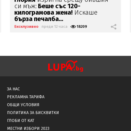
паркирал джипа си
на
пясъка, е
държавен служител
Ексклузивно
преди 15 часа
14126
ЗА НАС
РЕКЛАМНА ТАРИФА
ОБЩИ УСЛОВИЯ
ПОЛИТИКА ЗА БИСКВИТКИ
ГЛОБИ ОТ КАТ
МЕСТНИ ИЗБОРИ 2023