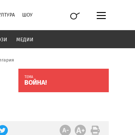
УЛТУРА
ШОУ
ОЗИ
МЕДИИ
лгария
ТЕМА
ВОЙНА!