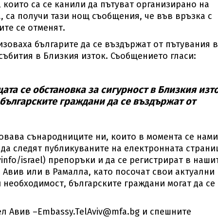
, които са се канили да пътуват организирано на
 са получи тази нощ съобщения, че във връзка с
ите се отменят.
изоваха българите да се въздържат от пътувания в
събития в Близкия изток. Съобщението гласи:
ата се обстановка за сигурност в Близкия изто
българските граждани да се въздържат от
вава сънародниците ни, които в момента се нам
 да следят публикуваните на електронната страни
nfo/israel) препоръки и да се регистрират в наши
 Авив или в Рамалла, като посочат свои актуални
 необходимост, българските граждани могат да се
ел Авив –
Embassy.TelAviv@mfa.bg
и спешните