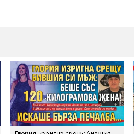
Само в Lupa.bg:
Наглецът,