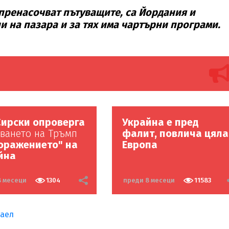
 пренасочват пътуващите, са Йордания и
и на пазара и за тях има чартърни програми.
 Сирски опроверга
Украйна е пред
ването на Тръмп
фалит, повлича цяла
оражението" на
Европа
йна
8 месеци
1304
преди 8 месеци
11583
аел