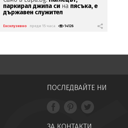
на Министерството на
иновациите?
Ексклузивно
преди 1 ден
7681
Екс
ПОСЛЕДВАЙТЕ НИ
ЗА КОНТАКТИ