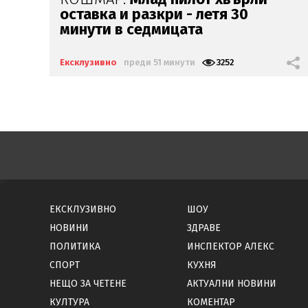
си мъж:
Беше със 120-
килограмова жена!
Искаше
бърза печалба...
Ексклузивно
преди 12 часа
18209
ЕКСКЛУЗИВНО
ШОУ
НОВИНИ
ЗДРАВЕ
ПОЛИТИКА
ИНСПЕКТОР АЛЕКС
СПОРТ
КУХНЯ
НЕЩО ЗА ЧЕТЕНЕ
АКТУАЛНИ НОВИНИ
КУЛТУРА
КОМЕНТАР