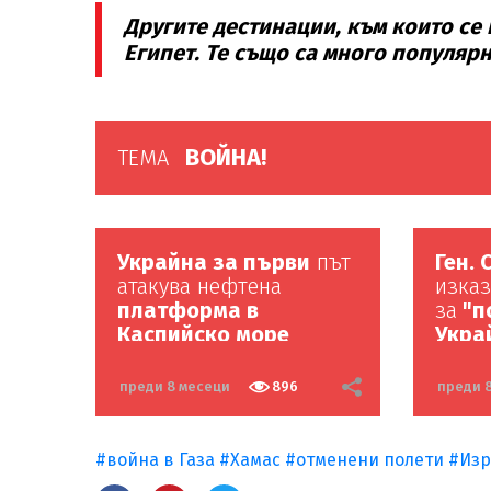
Другите дестинации, към които се
Египет. Те също са много популярн
ВОЙНА!
ТЕМА
Украйна за първи
път
Ген.
атакува нефтена
изказ
платформа в
за
"п
Каспийско море
Укра
преди 8 месеци
896
преди 
#война в Газа
#Хамас
#отменени полети
#Изр