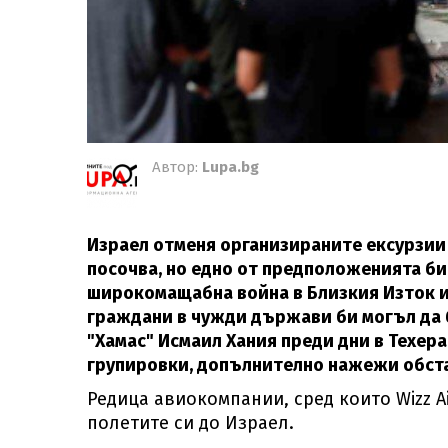
Автор:
Lupa.bg
Израел отменя организираните ексурзии 
посочва, но едно от предположенията би
широкомащабна война в Близкия Изток и
граждани в чужди държави би могъл да б
"Хамас" Исмаил Хания преди дни в Техера
групировки, допълнително нажежи обста
Редица авиокомпании, сред които Wizz Air
полетите си до Израел.