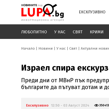
ЕКСКЛУЗИВНО
ЛЮБОПИТНО
У НАС
СВЯТ
КРИМИ
Начало
Новини
У нас
Свят
Актуални нови
Израел спира екскурз
Преди дни от МВнР пък предупре
българите да пътуват дотам и 
Ексклузивно
12:50 - 03 Август 2024
350413