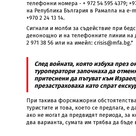
телефонни номера - + 972 54 595 4379; +
на Република България в Рамалла на e-ma
+970 2 24 13 14.
Сигнали и молби за съдействие при бед
денонощно и на телефонните линии на ди
2 971 38 56 или на имейл:
crisis@mfa.bg
."
След войната, която избуха през о
туроператори започнаха да отменя
притеснени да пътуват към Израел,
презастраховаха като спрат екску
При такива форсмажорни обстоятелства
туристите и това, което се предлага, е д
ако не могат да предвидят периода, за к
два варианта, сумата им трябва да бъде 