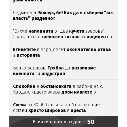
Седмицата:
Боклук, бе! Как да я съберем “вся
власть” разделно?
"Бяхме
нападнати
от две
кучета
зверове":
Гражданка с
тревожен
сигнал
за
инцидент
в
Благоевград
Етикетите
в евро, левът
окончателно
отива
в
историята
Бойко Борисов:
Трябва
да
развиваме
военната
си
индустрия
Спокойна
е
обстановката
в района на с.
Кардам, където вчера
дрон
навлезе
в
българското
въздушно
пространство
Схема
за 30 000 лв. и такса "спокойствие"
остави
Христо
Широков
в
ареста
50
Всички новини от днес: