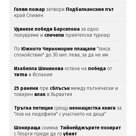
Голям
пожар
затвори
Подбалканския
път
край Сливен
Удинезе
победи
Барселона
за едно
полувреме и
спечели
приятелски турнир
По
Южното
Черноморие
плащали
"такса
спокойствие" до 30 хил. лева, за да не им
спират
водата (подробности)
Изабелла
Шиникова
остана на
победа
от
титла
в Испания
25
ранени
при
сблъсък
между пътнически и
товарен
влак
в Хърватия
Тръгна
петиция
срещу
неонацистка
книга
за
"лов на педофили" с участието на деца"
Шокираща
снимка:
Тийнейджърите
позират
с Георги преди да го
убият