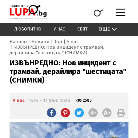
ОЩЕ
ЛЮБОПИТНО
У НАС
СВЯТ
Начало
Новини
Топ
У нас
ИЗВЪНРЕДНО: Нов инцидент с трамвай,
дерайлира "шестицата" (СНИМКИ)
ИЗВЪНРЕДНО: Нов инцидент с
трамвай, дерайлира "шестицата"
(СНИМКИ)
У нас
17:24 - 17 Юни 2026
2585