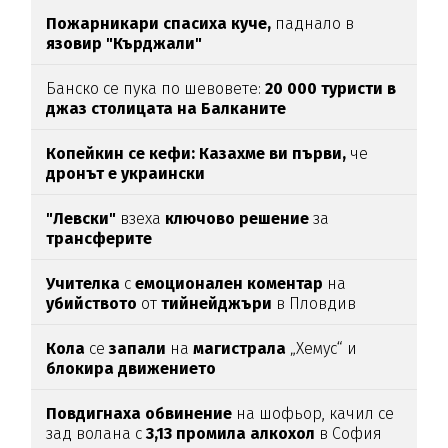
Пожарникари спасиха куче,
паднало в
язовир "Кърджали"
Банско се пука по шевовете:
20 000 туристи в
джаз столицата
на Балканите
Копейкин се кефи:
Казахме ви първи,
че
дронът е украински
"Левски"
взеха
ключово
решение
за
трансферите
Учителка
с
емоционален
коментар
на
убийството
от
тийнейджъри
в Пловдив
Кола
се
запали
на
магистрала
„Хемус“ и
блокира
движението
Повдигнаха
обвинение
на шофьор, качил се
зад волана с
3,13
промила
алкохол
в София