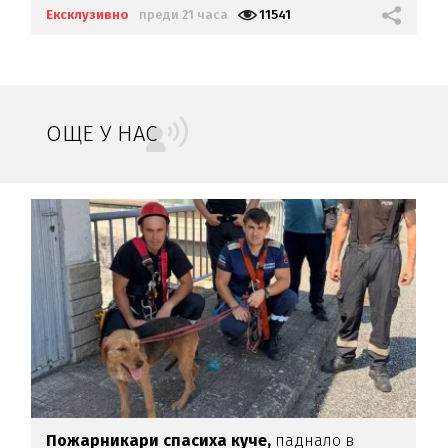
Ексклузивно
преди 21 часа
11541
ОЩЕ У НАС
-
Пожарникари спасиха куче,
паднало в
Б