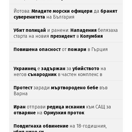
Йотова:
Младите
морски
офицери
да
бранят
суверенитета
на България
Убит
полицай
и ранени:
Нападения
белязаха
старта на новия
президент
в
Колумбия
Повишена
опасност
от
пожари
в Гърция
Украинец
е
задържан
за
убийството
на
негов
сънародник
в частен комплекс в
община
Несебър
Протест
заради
мъртвородено
бебе
във
Варна
Иран
отправи
редица
искания
към САЩ за
отваряне
на
Ормузкия
проток
Повдигнаха
обвинение
на 18-годишния,
убил
чичо
си