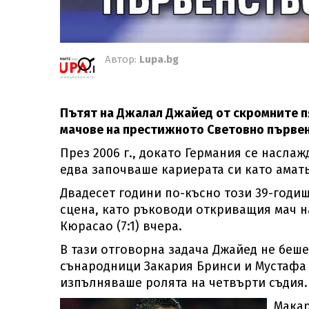
Автор:
Lupa.bg
Пътят на Джалал Джайед от скромните п
мачове на престижното Световно първен
През 2006 г., докато Германия се насла
едва започваше кариерата си като амать
Двадесет години по-късно този 39-годи
сцена, като ръководи откриващия мач 
Кюрасао (7:1) вчера.
В тази отговорна задача Джайед не беше
сънародници Закария Бринси и Мустафа
изпълняваше ролята на четвърти съдия.
Макар