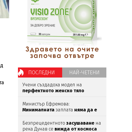
ед
ПОСЛЕДНИ
НАЙ-ЧЕТЕНИ
та
Учени създадоха модел на
перфектното женско тяло
според мъжете
Министър Ефремова:
Минималната
заплата
няма да е
620 евро
Безпрецедентното
засушаване
на
река Дунав се
вижда от космоса