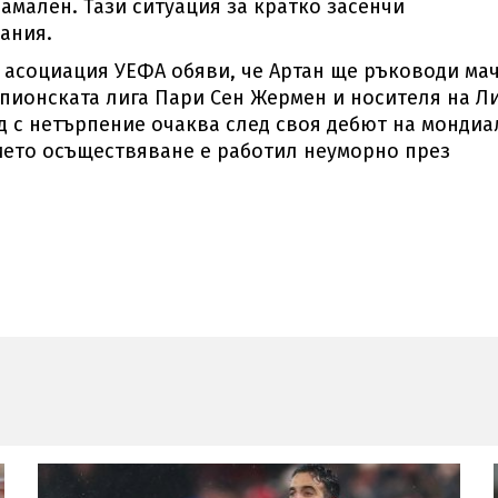
амален. Тази ситуация за кратко засенчи
ания.
асоциация УЕФА обяви, че Артан ще ръководи ма
пионската лига Пари Сен Жермен и носителя на Л
д с нетърпение очаква след своя дебют на мондиа
чието осъществяване е работил неуморно през