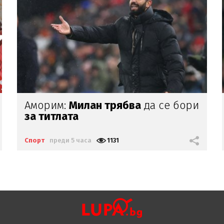
Енцо
Мареска
иска Енцо
Фернандес в Ман Сити
Спорт
преди 6 часа
1262