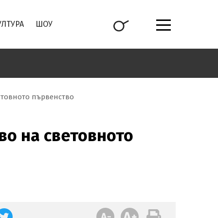
УЛТУРА
ШОУ
етовното първенство
во на световното