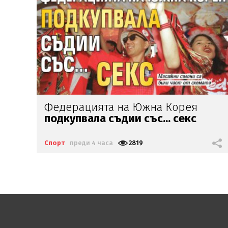
Аморим:
Милан трябва
да се бори
за титлата
Спорт
преди 5 часа
1131