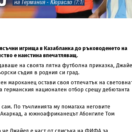
ясъчни игрища в Казабланка до ръководенето на
ство е наистина впечатляващ.
ждаваше на своята лятна футболна приказка, Джай
орски съдия в родния си град.
шен мароканец остави своя отпечатък на световна
на германския национален отбор срещу дебютанта
 сам. По тъчлинията му помагаха неговите
 Акаркад, а южноафриканецът Абонгиле Том
 че Джайед е част от списъка на ФИФА за