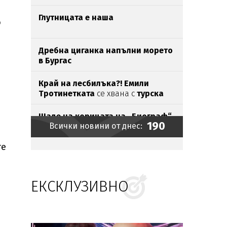
Глутницата е наша
о
Дребна циганка напълни морето
в Бургас
Край на лесбилъка?!
Емили
Тротинетката
се хвана с
турска
бабанка
Шаде на корицата на „Биограф“
190
Всички новини от днес:
те
Токов
удар уби щъркели
в Габрово
ЕКСКЛУЗИВНО
Братът на Анджелина Джоли се
разведе и разкри, че е гей
Зеленски пристигна в Белград
на
първото си официално посещение