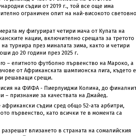
народни съдии от 2019 г., той все още има
ително ограничен опит на най-високото световн
иерата му фигурират четири мача от Купата на
анските нации, включително срещата за третото
 на турнира през миналата зима, както и четири
ши до 20 години през 2025 г.
 Pro – елитното футболно първенство на Мароко, а
мачове от Африканската шампионска лига, където е
 и решаващи срещи.
мисия на ФИФА - Пиерлуиджи Колина, до финални
и – признание за качествата на Джайед.
 африкански съдии сред общо 52-ата арбитри,
ото първенство, като всички те в момента са
а разрешат влизането в страната на сомалийския