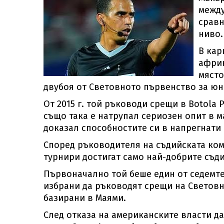
между
сравн
ниво.
В кар
африк
място
двубоя от Световното първенство за юно
От 2015 г. той ръководи срещи в Botola
също така е натрупал сериозен опит в 
доказал способностите си в напрегнати
Според ръководителя на съдийската ко
турнири достигат само най-добрите съди
Първоначално той беше един от седемте
избрани да ръководят срещи на Световн
базирани в Маями.
След отказа на американските власти д