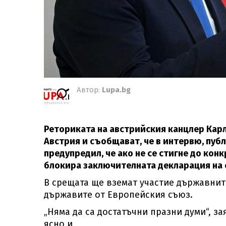
Автор:
Lupa.bg
Реториката на австрийския канцлер Карл
Австрия и съобщават, че в интервю, публ
предупредил, че ако не се стигне до ко
блокира заключителната декларация на 
В срещата ще вземат участие държавнит
държавите от Европейския съюз.
„Няма да са достатъчни празни думи“, за
ясно и