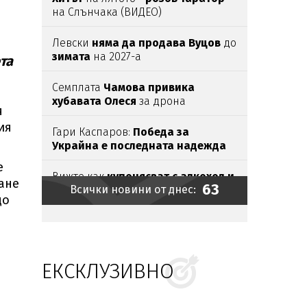
на Слънчака (ВИДЕО)
Левски
няма да продава Вуцов
до
зимата
на 2027-а
та
Семплата
Чамова привика
хубавата Олеся
за дрона
я
ия
Гари Каспаров:
Победа за
Украйна е последната надежда
на Русия
е
Вижте как
купонясват с алкохол и
ане
63
Всички новини от днес:
брадви тийн килърите
от
до
Пловдив (ШОК СНИМКИ)
Камион влезе в
насрещното на
Подбалканския, 3 жени
се спасиха
по чудо (ВИДЕО)
ЕКСКЛУЗИВНО
ОЩЕ ЕДНО ИЗРОДЧЕ:
18-годишен
уби с кол чичо си
в село Странско