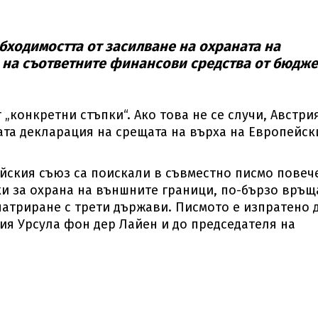
ходимостта от засилване на охраната на
 на съответните финансови средства от бюдже
„конкретни стъпки“. Ако това не се случи, Австри
та декларация на срещата на върха на Европейск
йския съюз са поискали в съвместно писмо повеч
и за охрана на външните граници, по-бързо връщ
патриране с трети държави. Писмото е изпратено 
ия Урсула фон дер Лайен и до председателя на