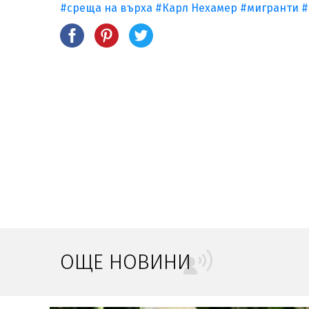
#среща на върха
#Карл Нехамер
#мигранти
#
ОЩЕ НОВИНИ