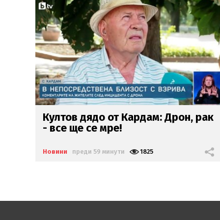
рак
Украйна
не е насочвала
умишлено дрон
към България
Новини
преди 1 час
1369