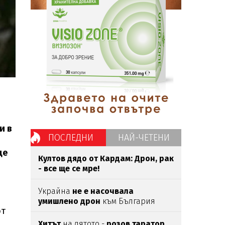
и в
ПОСЛЕДНИ
НАЙ-ЧЕТЕНИ
ще
Култов дядо от Кардам: Дрон, рак
- все ще се мре!
Украйна
не е насочвала
умишлено дрон
към България
от
Хитът
на лятото -
розов таратор