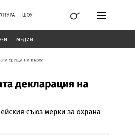
УЛТУРА
ШОУ
ОЗИ
МЕДИИ
ата среща на върха
та декларация на
пейския съюз мерки за охрана