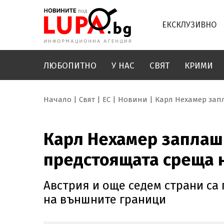
ЕКСКЛУЗИВНО
ЛЮБОПИТНО
У НАС
СВЯТ
КРИМИ
Начало
Свят
ЕС
Новини
Карл Нехамер зап
Карл Нехамер заплаш
предстоящата среща 
Австрия и още седем страни са
на външните граници