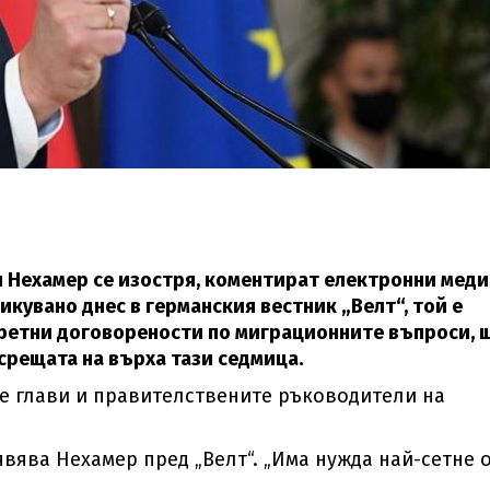
 Нехамер се изостря, коментират електронни меди
икувано днес в германския вестник „Велт“, той е
нкретни договорености по миграционните въпроси, 
срещата на върха тази седмица.
е глави и правителствените ръководители на
явява Нехамер пред „Велт“. „Има нужда най-сетне 