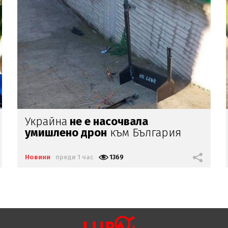
Хитът
на лятото -
розов таратор
на Слънчака (ВИДЕО)
Новини
преди 2 часа
2957