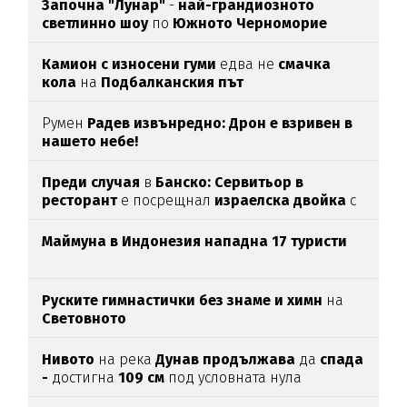
Започна "Лунар"
-
най-грандиозното
светлинно шоу
по
Южното Черноморие
Камион с износени гуми
едва нe
смачка
кола
на
Подбалканския път
Румен
Радев извънредно: Дрон е взривен в
нашето небе!
Преди случая
в
Банско: Сервитьор в
ресторант
е посрещнал
израелска двойка
с
"Хайл Хитлер"
Маймуна в Индонезия нападна 17 туристи
Руските гимнастички без знаме и химн
на
Световното
Нивото
на река
Дунав продължава
да
спада
-
достигна
109 см
под условната нула