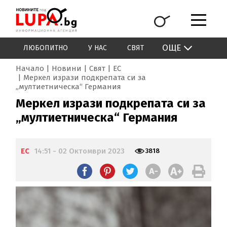
ОЩЕ
ЛЮБОПИТНО
У НАС
СВЯТ
Начало
Новини
Свят
ЕС
Меркел изрази подкрепата си за
„мултиетническа“ Германия
Меркел изрази подкрепата си за
„мултиетническа“ Германия
ЕС
14:51 - 02 Октомври 2023
3818