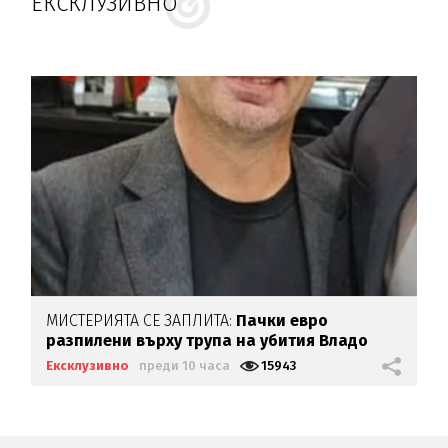
ЕКСКЛУЗИВНО
МИСТЕРИЯТА СЕ ЗАПЛИТА:
Пачки евро
разпилени върху трупа на убития Владо
Загатото
Ексклузивно
преди 10 часа
15943