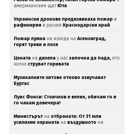
американския щат
Юта
Украински дронове предизвикаха пожар
в
рафинерия
в руския
Краснодарски край
Пожар лумна
на изхода на
Асеновград,
горят треви и лозя
Цената
на
дизела
у нас
започна да пада,
ето
колко
струват горивата
Музикалните хитове отново озвучават
Бургас
Луис Фонси: Стоичков е велик, обичам го и
го чакам довечера!
Министърът
на
отбраната: От 31 юли
усилихме охраната
на
въздушното
ни
пространство