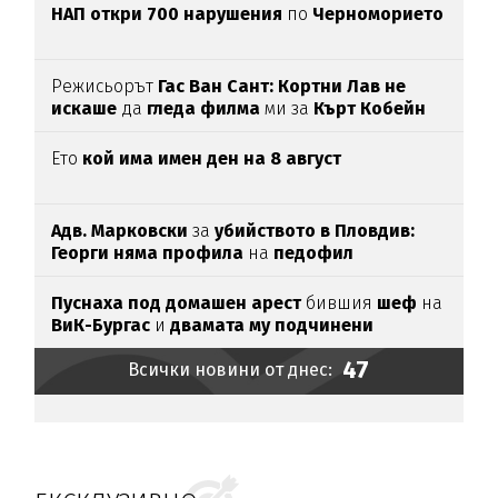
НАП откри 700 нарушения
по
Черноморието
Режисьорът
Гас Ван Сант: Кортни Лав не
искаше
да
гледа филма
ми за
Кърт Кобейн
Ето
кой има имен ден на 8 август
Адв. Марковски
за
убийството в Пловдив:
Георги няма профила
на
педофил
Пуснаха под домашен арест
бившия
шеф
на
ВиК-Бургас
и
двамата му подчинени
47
Всички новини от днес: