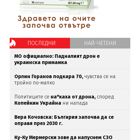
ПОСЛЕДНИ
НАЙ-ЧЕТЕНИ
МО официално: Падналият дрон е
украинска примамка
Орлин Горанов подкара 70,
чувства се на
тройно по-малко
Политиците се
на*каха от дрона,
според
Копейкин Украйна
ни напада
Вера Кочовска: България започва да се
оправя през 2030 г.
Ку-Ку Мермерски зове да напуснем СЗО