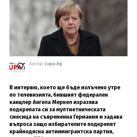
Автор:
Lupa.bg
В интервю, което ще бъде излъчено утре
по телевизията, бившият федерален
канцлер Ангела Меркел изразява
подкрепата си за мултиетническата
смесица на съвременна Германия и задава
въпроса защо избирателите подкрепят
крайнодясна антиимигрантска партия,