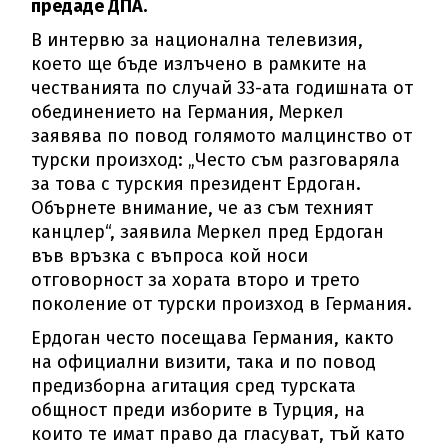
предаде ДПА.
В интервю за национална телевизия,
което ще бъде излъчено в рамките на
честванията по случай 33-ата годишната от
обединението на Германия, Меркел
заявява по повод голямото малцинство от
турски произход: „Често съм разговаряла
за това с турския президент Ердоган.
Обърнете внимание, че аз съм техният
канцлер“, заявила Меркел пред Ердоган
във връзка с въпроса кой носи
отговорност за хората второ и трето
поколение от турски произход в Германия.
Ердоган често посещава Германия, както
на официални визити, така и по повод
предизборна агитация сред турската
общност преди изборите в Турция, на
които те имат право да гласуват, тъй като