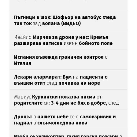
Пътници в шок: Шофьор на автобус гледа
тик ток
зад
волана (ВИДЕО)
Ивайло
Мирчев за дрона у нас: Кремъл
разширява натиска
извън
бойното поле
Испания въвежда граничен контрол
с
Италия
Лекари алармират: Бум
на
пациенти с
външен отит
след
почивка на море
Мариус
Куркински показва писма
от
родителите
си:
3-4 дни не бях в добре,
след
като ги
прочетох
Дронът
в
нашето небе
се е
самовзривил и
паднал
в
слънчогледова нива
Разби се хеликоптер,
гасил горски пожари
в