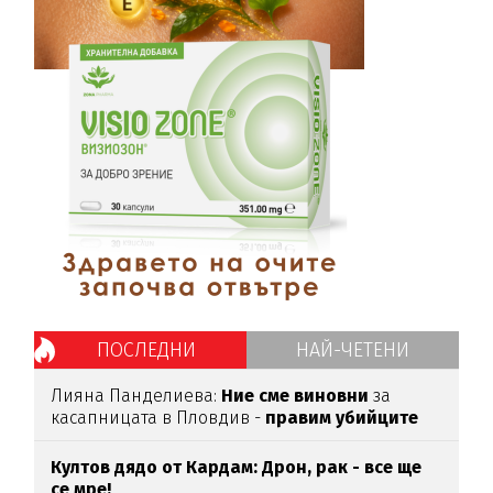
ПОСЛЕДНИ
НАЙ-ЧЕТЕНИ
Лияна Панделиева:
Ние сме виновни
за
касапницата в Пловдив -
правим убийците
медийни звезди!
Култов дядо от Кардам: Дрон, рак - все ще
се мре!