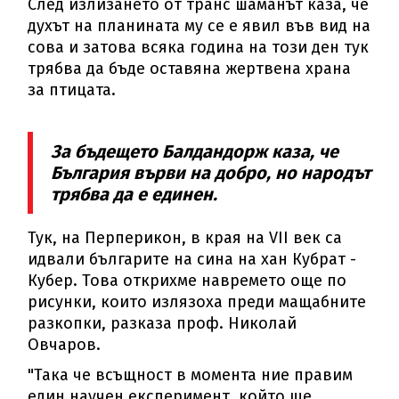
След излизането от транс шаманът каза, че
духът на планината му се е явил във вид на
сова и затова всяка година на този ден тук
трябва да бъде оставяна жертвена храна
за птицата.
За бъдещето Балдандорж каза, че
България върви на добро, но народът
трябва да е единен.
Тук, на Перперикон, в края на VII век са
идвали българите на сина на хан Кубрат -
Кубер. Това открихме навремето още по
рисунки, които излязоха преди мащабните
разкопки, разказа проф. Николай
Овчаров.
"Така че всъщност в момента ние правим
един научен експеримент, който ще