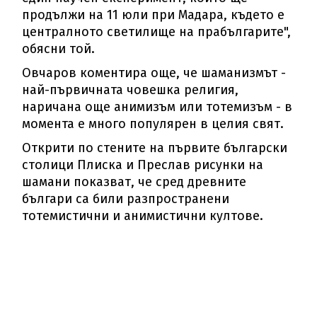
продължи на 11 юли при Мадара, където е
централното светилище на прабългарите",
обясни той.
Овчаров коментира още, че шаманизмът -
най-първичната човешка религия,
наричана още анимизъм или тотемизъм - в
момента е много популярен в целия свят.
Открити по стените на първите български
столици Плиска и Преслав рисунки на
шамани показват, че сред древните
българи са били разпространени
тотемистични и анимистични култове.