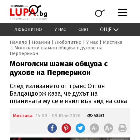
ОЩЕ
ЛЮБОПИТНО
У НАС
СВЯТ
Начало
Новини
Любопитно
У нас
Мистика
Монголски шаман общува с духове на
Перперикон
Монголски шаман общува с
духове на Перперикон
След излизането от транс Отгон
Балдандорж каза, че духът на
планината му се е явил във вид на сова
Мистика
14:00 - 09 Юли 2026
48531