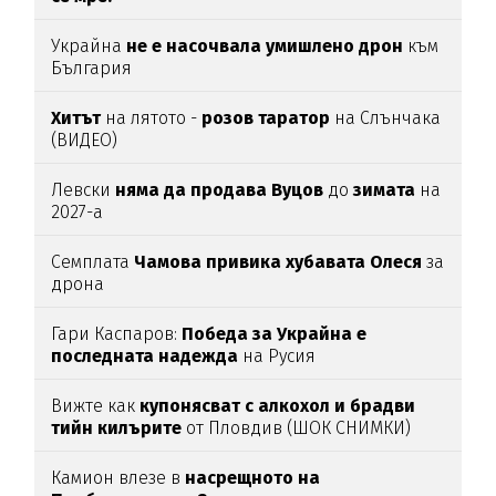
Украйна
не е насочвала умишлено дрон
към
България
Хитът
на лятото -
розов таратор
на Слънчака
(ВИДЕО)
Левски
няма да продава Вуцов
до
зимата
на
2027-а
Семплата
Чамова привика хубавата Олеся
за
дрона
Гари Каспаров:
Победа за Украйна е
последната надежда
на Русия
Вижте как
купонясват с алкохол и брадви
тийн килърите
от Пловдив (ШОК СНИМКИ)
Камион влезе в
насрещното на