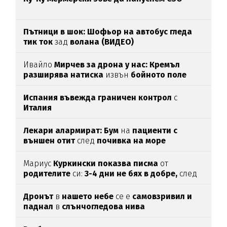
Пътници в шок: Шофьор на автобус гледа
тик ток
зад
волана (ВИДЕО)
Ивайло
Мирчев за дрона у нас: Кремъл
разширява натиска
извън
бойното поле
Испания въвежда граничен контрол
с
Италия
Лекари алармират: Бум
на
пациенти с
външен отит
след
почивка на море
Мариус
Куркински показва писма
от
родителите
си:
3-4 дни не бях в добре,
след
като ги
прочетох
Дронът
в
нашето небе
се е
самовзривил и
паднал
в
слънчогледова нива