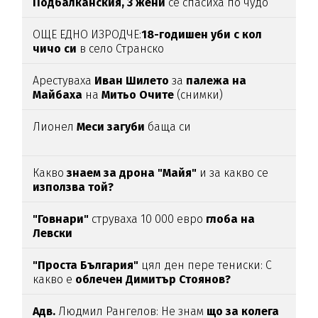
Подбалканския, 3 жени
се спасиха по чудо
(ВИДЕО)
ОЩЕ ЕДНО ИЗРОДЧЕ:
18-годишен уби с кол
чичо си
в село Странско
Арестуваха
Иван Шилето
за
палежа на
Майбаха
на
Митьо Очите
(снимки)
Лионел
Меси загуби
баща си
Какво
знаем за дрона "Майя"
и за какво се
използва той?
"Говнари"
струваха 10 000 евро
глоба на
Левски
"Проста България"
цял ден пере тениски: С
какво е
облечен Димитър Стоянов?
Адв.
Людмил Рангелов: Не знам
що за колега