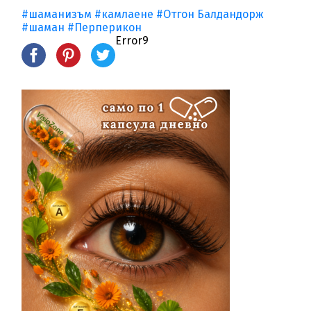
#шаманизъм
#камлаене
#Отгон Балдандорж
#шаман
#Перперикон
Error9