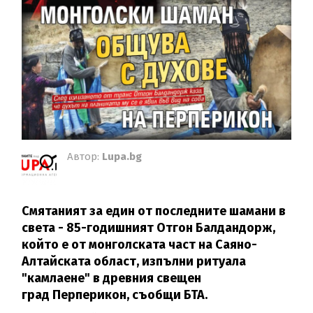
Автор:
Lupa.bg
Смятаният за един от последните шамани в
света - 85-годишният Отгон Балдандорж,
който е от монголската част на Саяно-
Алтайската област, изпълни ритуала
"камлаене" в древния свещен
град Перперикон, съобщи БТА.