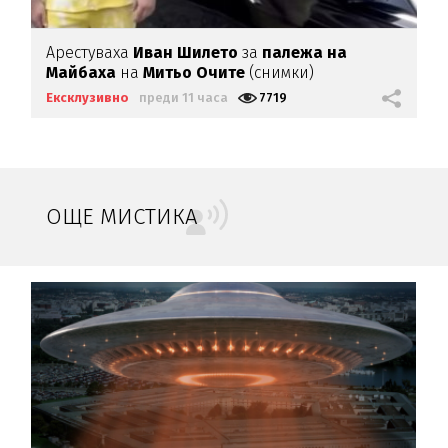
Арестуваха
Иван Шилето
за
палежа на
Майбаха
на
Митьо Очите
(снимки)
Ексклузивно
преди 11 часа
7719
ОЩЕ МИСТИКА