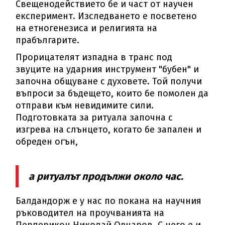
Свещенодействието бе и част от научен
експеримент. Изследването е посветено
на етногенезиса и религията на
прабългарите.
Прорицателят изпадна в транс под
звуците на ударния инструмент "бубен" и
започна общуване с духовете. Той получи
въпроси за бъдещето, които бе помолен да
отправи към невидимите сили.
Подготовката за ритуала започна с
изгрева на слънцето, когато бе запален и
обреден огън,
а ритуалът продължи около час.
Балдандорж е у нас по покана на научния
ръководител на проучванията на
Перперикон Николай Овчаров. С него е и