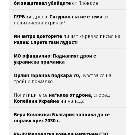
би защитавал убийците
от Пловдив
ГЕРБ за
дрона:
Сигурността не е тема
за
политически игрички!
Ин витро докторите
пишат кърваво писмо на
Радев: Спрете тази лудост!
МО официално: Падналият дрон е
украинска примамка
Орлин Горанов подкара 70,
чувства се на
тройно по-малко
Политиците се
на*каха от дрона,
според
Копейкин Украйна
ни напада
Вера Кочовска: България започва да се
оправя през 2030 г.
Ку-Ку Мермерски зове да напуснем СЗО