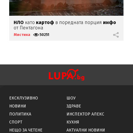
НЛО
като
картоф
в поредната порция
инфо
Ю
от Пентагона
Мистика
50251
М
ЕКСКЛУЗИВНО
ШОУ
НОВИНИ
ЗДРАВЕ
ПОЛИТИКА
ИНСПЕКТОР АЛЕКС
СПОРТ
КУХНЯ
НЕЩО ЗА ЧЕТЕНЕ
АКТУАЛНИ НОВИНИ