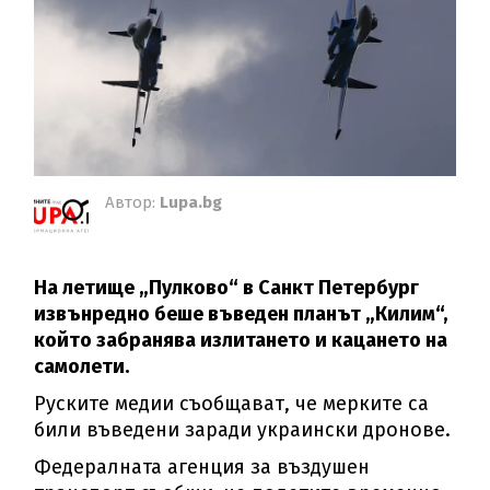
Автор:
Lupa.bg
На летище „Пулково“ в Санкт Петербург
извънредно беше въведен планът „Килим“,
който забранява излитането и кацането на
самолети.
Руските медии съобщават, че мерките са
били въведени заради украински дронове.
Федералната агенция за въздушен