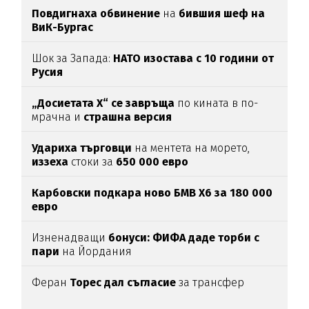
Повдигнаха обвинение
на
бившия шеф на
ВиК-Бургас
Шок за Запада:
НАТО изостава с 10 години от
Русия
„Досиетата Х“ се завръща
по кината в по-
мрачна и
страшна версия
Удариха
търговци
на ментета на морето,
иззеха
стоки за
650
000
евро
Карбовски подкара ново БМВ Х6 за 180 000
евро
Изненадващи
бонуси:
ФИФА даде торби с
пари
на Йордания
Феран
Торес дал съгласие
за трансфер