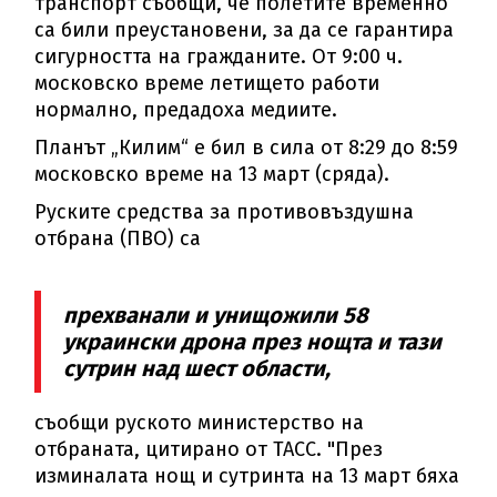
транспорт съобщи, че полетите временно
са били преустановени, за да се гарантира
сигурността на гражданите. От 9:00 ч.
московско време летището работи
нормално, предадоха медиите.
Планът „Килим“ е бил в сила от 8:29 до 8:59
московско време на 13 март (сряда).
Руските средства за противовъздушна
отбрана (ПВО) са
прехванали и унищожили 58
украински дрона през нощта и тази
сутрин над шест области,
съобщи руското министерство на
отбраната, цитирано от ТАСС. "През
изминалата нощ и сутринта на 13 март бяха