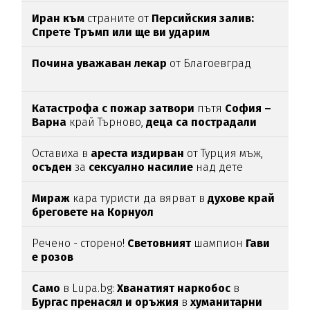
Иран към
страните от
Персийския залив:
Спрете Тръмп или ще ви ударим
Почина уважаван лекар
от Благоевград
Катастрофа с пожар затвори
пътя
София –
Варна
край Търново,
деца са пострадали
Оставиха в
ареста
издирван
от Турция мъж,
осъден
за
сексуално
насилие
над дете
Мираж
кара туристи да вярват в
духове край
бреговете на Корнуол
Речено - сторено!
Световният
шампион
Гави
е розов
Само
в Lupa.bg:
Хванатият наркобос
в
Бургас пренасял и оръжия
в
хуманитарни