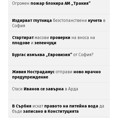
Огромен
пожар блокира АМ „Тракия“
Издирват глутница
безстопанствени
кучета
в
София
Стартират
масови
проверки
на вноса на
плодове
и
зеленчуци
Бургас измъква „Евровизия“
от София?
Живия Нострадамус
отправи
ново мрачно
предупреждение
Стаси
Иванов се завърна
в Арда
В Сърбия
искат
правото на питейна вода
да
бъде
записано в Конституцията