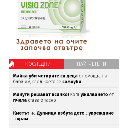
ПОСЛЕДНИ
НАЙ-ЧЕТЕНИ
Майка уби четирите си деца
с помощта на
баба им, след което се
самоуби
Минути решават всичко!
Кога
ужилването
от
пчела
става опасно
Кметът
на
Дупница избута дете
с
увреждане
в
храм