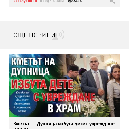
Ексклузивно
преди 8 часа
5348
ОЩЕ НОВИНИ
Кметът
на
Дупница избута дете
с
увреждане
О
в
храм