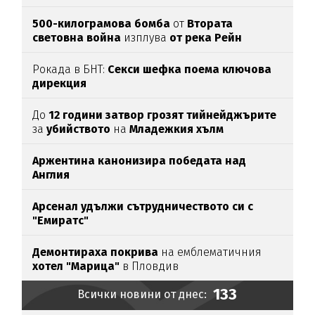
пратки
за
Украйна
500-килограмова бомба
от
Втората
световна война
изплува
от река Рейн
Рокада в БНТ:
Секси шефка поема ключова
дирекция
До
12 години затвор грозят тийнейджърите
за
убийството
на
Младежкия хълм
Аржентина канонизира победата над
Англия
Арсенал удължи сътрудничеството си с
"Емиратс"
Демонтираха покрива
на емблематичния
хотел "Марица"
в Пловдив
133
Всички новини от днес: