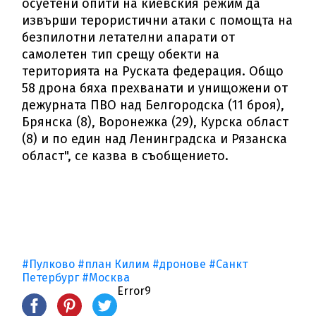
осуетени опити на киевския режим да
извърши терористични атаки с помощта на
безпилотни летателни апарати от
самолетен тип срещу обекти на
територията на Руската федерация. Общо
58 дрона бяха прехванати и унищожени от
дежурната ПВО над Белгородска (11 броя),
Брянска (8), Воронежка (29), Курска област
(8) и по един над Ленинградска и Рязанска
област", се казва в съобщението.
#Пулково
#план Килим
#дронове
#Санкт
Петербург
#Москва
Error9