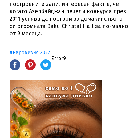
построените зали, интересен факт е, че
когато Азербайджан печели конкурса през
2011 успява да построи за домакинството
си огромната Baku Christal Hall за по-малко
от 9 месеца.
#Евровизия 2027
Error9