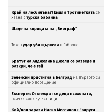
Край на лесбилъка?!
Емили Тротинетката
се
хвана с
турска бабанка
Шаде на корицата на „Биограф“
Токов
удар уби щъркели
в Габрово
Братът на Анджелина Джоли се разведе и
разкри, че е гей
Зеленски пристигна в Белград
на първото си
официално посещение
Експерти: Отглеждат се деца психопати,
всички сме съучастници
Кой/коя зарази
Наско Месечков
с
"вируса