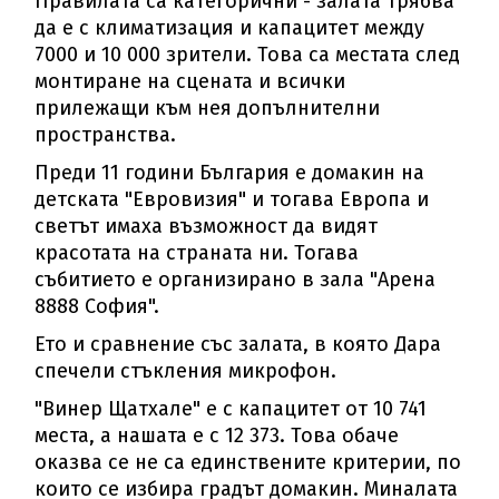
Правилата са категорични - залата трябва
да е с климатизация и капацитет между
7000 и 10 000 зрители. Това са местата след
монтиране на сцената и всички
прилежащи към нея допълнителни
пространства.
Преди 11 години България е домакин на
детската "Евровизия" и тогава Европа и
светът имаха възможност да видят
красотата на страната ни. Тогава
събитието е организирано в зала "Арена
8888 София".
Ето и сравнение със залата, в която Дара
спечели стъкления микрофон.
"Винер Щатхале" е с капацитет от 10 741
места, а нашата е с 12 373. Това обаче
оказва се не са единствените критерии, по
които се избира градът домакин. Миналата