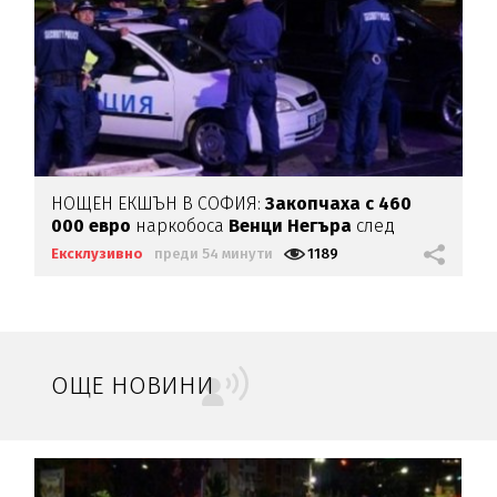
НОЩЕН ЕКШЪН В СОФИЯ:
Закопчаха с 460
000 евро
наркобоса
Венци Негъра
след
бясна гонка
Ексклузивно
преди 54 минути
1189
ОЩЕ НОВИНИ