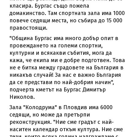
класира. Бургас също пожела
домакинство. Там спортната зала има 1000
повече седящи места, но събира до 15 000
правостоящи.
"Община Бургас има много добър опит в
провеждането на големи спортни,
културни и всякакви събития, мога да
кажа, че екипа ми е добре подготвен. Това
не е битка между градовете на България в
никакъв случай! За нас е важно България
да се представи по най-добрия начин",
подчерта кметът на Бургас Димитър
Николов.
Зала "Колодрума" в Пловдив има 6000
седящи, но може да претърпи
реконструкция. "Ние сме градът с най-
наситен календар откъм култура. Ние сме
тези, които всяка година надграждаме с