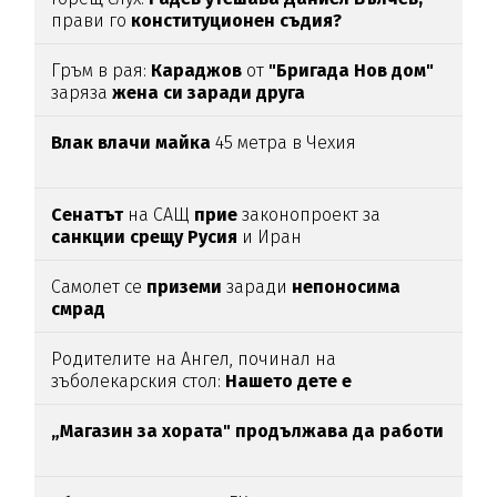
прави го
конституционен съдия?
Гръм в рая:
Караджов
от
"Бригада Нов дом"
заряза
жена си заради друга
Влак влачи майка
45 метра в Чехия
Сенатът
на САЩ
прие
законопроект за
санкции срещу Русия
и Иран
Самолет се
приземи
заради
непоносима
смрад
Родителите на Ангел, починал на
зъболекарския стол:
Нашето дете е
интоксикирано
с препарат, който е
антидотът
на
упойката
„Магазин за хората"
продължава да работи