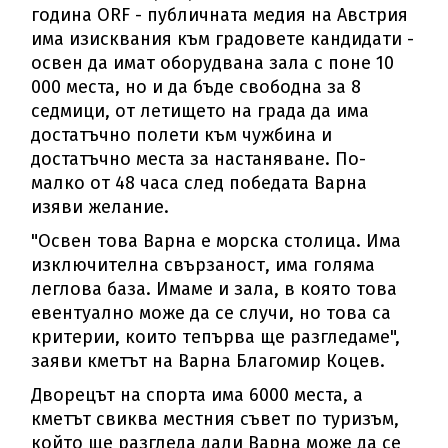
година ORF - публичната медия на Австрия
има изисквания към градовете кандидати -
освен да имат оборудвана зала с поне 10
000 места, но и да бъде свободна за 8
седмици, от летището на града да има
достатъчно полети към чужбина и
достатъчно места за настаняване. По-
малко от 48 часа след победата Варна
изяви желание.
"Освен това Варна е морска столица. Има
изключителна свързаност, има голяма
леглова база. Имаме и зала, в която това
евентуално може да се случи, но това са
критерии, които тепърва ще разгледаме",
заяви кметът на Варна Благомир Коцев.
Дворецът на спорта има 6000 места, а
кметът свиква местния съвет по туризъм,
който ще разгледа дали Варна може да се