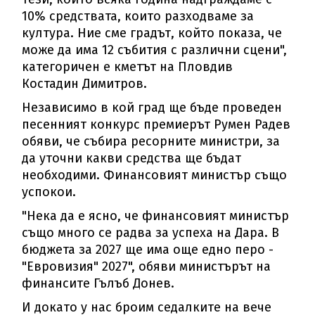
10% средствата, които разходваме за
култура. Ние сме градът, който показа, че
може да има 12 събития с различни сцени",
категоричен е кметът на Пловдив
Костадин Димитров.
Независимо в кой град ще бъде проведен
песенният конкурс премиерът Румен Радев
обяви, че събира ресорните министри, за
да уточни какви средства ще бъдат
необходими. Финансовият министър също
успокои.
"Нека да е ясно, че финансовият министър
също много се радва за успеха на Дара. В
бюджета за 2027 ще има още едно перо -
"Евровизия" 2027", обяви министърът на
финансите Гълъб Донев.
И докато у нас броим седалките на вече