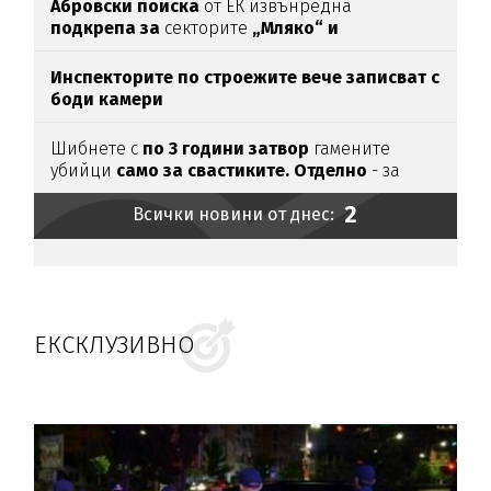
Абровски поиска
от ЕК извънредна
подкрепа за
секторите
„Мляко“ и
„Свиневъдство“
Инспекторите по строежите вече записват с
боди камери
Шибнете с
по 3 години затвор
гамените
убийци
само за свастиките. Отделно
- за
убийството
2
Всички новини от днес:
ЕКСКЛУЗИВНО