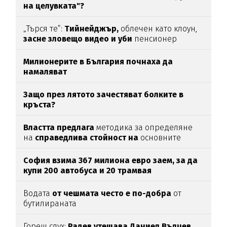
на целувката"?
„Търся те“:
Тийнейджър,
облечен като клоун,
засне зловещо видео и уби
пенсионер
Милионерите в България почнаха да
намаляват
Защо през лятото зачестяват болките в
кръста?
Властта предлага
методика за определяне
на
справедлива стойност на
основните
храни
София взима 367 милиона евро заем, за да
купи 200 автобуса и 20 трамвая
Водата
от чешмата често е по-добра
от
бутилираната
Горещ слух:
Радев утешава Даниел Вълчев,