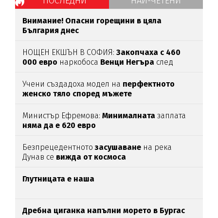
ПОСЛЕДНИ
НАЙ-ЧЕТЕНИ
Внимание! Опасни горещини в цяла
България днес
НОЩЕН ЕКШЪН В СОФИЯ:
Закопчаха с 460
000 евро
наркобоса
Венци Негъра
след
бясна гонка
Учени създадоха модел на
перфектното
женско тяло според мъжете
Министър Ефремова:
Минималната
заплата
няма да е 620 евро
Безпрецедентното
засушаване
на река
Дунав се
вижда от космоса
Глутницата е наша
Дребна циганка напълни морето в Бургас