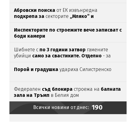
Абровски поиска
от ЕК извънредна
подкрепа за
секторите
„Мляко“ и
„Свиневъдство“
Инспекторите по строежите вече записват с
боди камери
Шибнете с
по 3 години затвор
гамените
убийци
само за свастиките. Отделно
- за
убийството
Порой и градушка
удариха Силистренско
Федерален
съд блокира
строежа на
балната
зала на Тръмп
в Белия дом
190
Всички новини от днес: