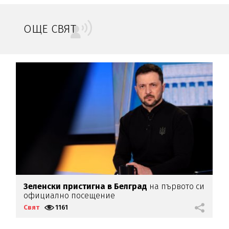
ОЩЕ СВЯТ
Зеленски пристигна в Белград
на първото си
„
официално посещение
з
Свят
1161
С