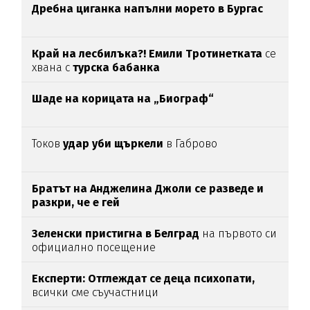
Дребна циганка напълни морето в Бургас
Край на лесбилъка?!
Емили Тротинетката
се
хвана с
турска бабанка
Шаде на корицата на „Биограф“
Токов
удар уби щъркели
в Габрово
Братът на Анджелина Джоли се разведе и
разкри, че е гей
Зеленски пристигна в Белград
на първото си
официално посещение
Експерти: Отглеждат се деца психопати,
всички сме съучастници