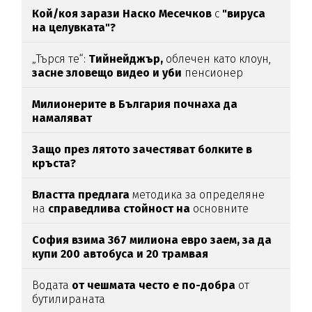
Кой/коя зарази
Наско Месечков
с
"вируса
на целувката"?
„Търся те“:
Тийнейджър,
облечен като клоун,
засне зловещо видео и уби
пенсионер
Милионерите в България почнаха да
намаляват
Защо през лятото зачестяват болките в
кръста?
Властта предлага
методика за определяне
на
справедлива стойност на
основните
храни
София взима 367 милиона евро заем, за да
купи 200 автобуса и 20 трамвая
Водата
от чешмата често е по-добра
от
бутилираната