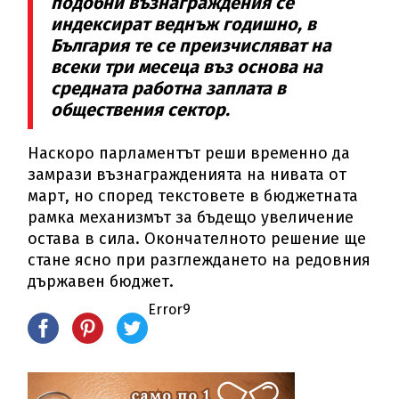
подобни възнаграждения се
индексират веднъж годишно, в
България те се преизчисляват на
всеки три месеца въз основа на
средната работна заплата в
обществения сектор.
Наскоро парламентът реши временно да
замрази възнагражденията на нивата от
март, но според текстовете в бюджетната
рамка механизмът за бъдещо увеличение
остава в сила. Окончателното решение ще
стане ясно при разглеждането на редовния
държавен бюджет.
Error9