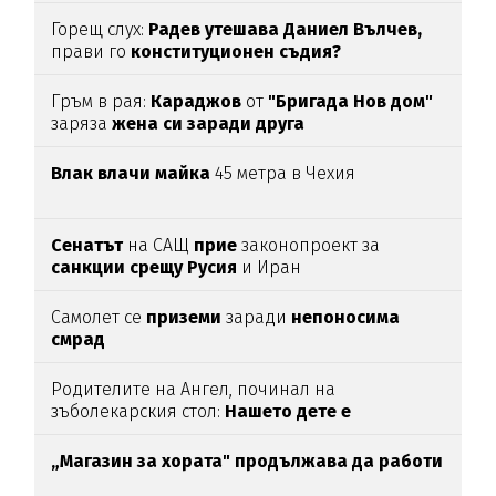
Горещ слух:
Радев утешава Даниел Вълчев,
прави го
конституционен съдия?
Гръм в рая:
Караджов
от
"Бригада Нов дом"
заряза
жена си заради друга
Влак влачи майка
45 метра в Чехия
Сенатът
на САЩ
прие
законопроект за
санкции срещу Русия
и Иран
Самолет се
приземи
заради
непоносима
смрад
Родителите на Ангел, починал на
зъболекарския стол:
Нашето дете е
интоксикирано
с препарат, който е
антидотът
на
упойката
„Магазин за хората"
продължава да работи