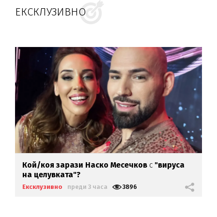
ЕКСКЛУЗИВНО
Кой/коя зарази
Наско Месечков
с
"вируса
на целувката"?
Ексклузивно
преди 3 часа
3896