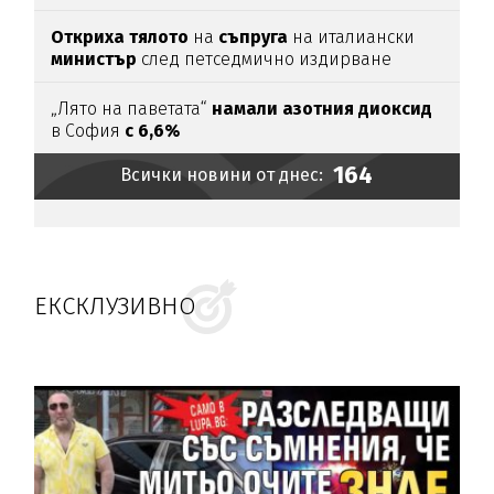
Откриха тялото
на
съпруга
на италиански
министър
след петседмично издирване
„Лято на паветата“
намали азотния диоксид
в София
с 6,6%
164
Всички новини от днес:
ЕКСКЛУЗИВНО