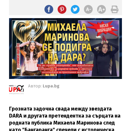
Автор:
Lupa.bg
Грозната задочна свада между звездата
DARA и другата претендентка за сърцата на
родната публика Михаела Маринова след
като "Бангаранга" спечели с историческа