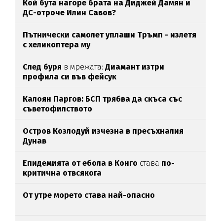
Кой бута нагоре брата на Диджей Дамян и
ДС-отроче Илин Савов?
Пътнически самолет уплаши Тръмп - излетя
с хеликоптера му
След буря
в мрежата:
Диамант изтри
профила си във фейсук
Калоян Паргов: БСП трябва да скъса със
съветофилството
Остров Козлодуй изчезна в пресъхналия
Дунав
Епидемията от ебола в Конго
става
по-
критична отвсякога
От утре морето става най-опасно