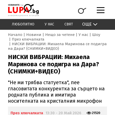
ОЩЕ
ЛЮБОПИТНО
У НАС
СВЯТ
Начало
Новини
Нещо за четене
У нас
Шоу
През ключалката
НИСКИ ВИБРАЦИИ: Михаела Маринова се подигра
на Дара? (СНИМКИ+ВИДЕО)
НИСКИ ВИБРАЦИИ: Михаела
Маринова се подигра на Дара?
(СНИМКИ+ВИДЕО)
"Не ми трябва статуетка", пее
гласовитата конкурентка за сърцето на
родната публика и имитира
носителката на кристалния микрофон
През ключалката
13:30 - 20 Май 2026
21520