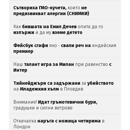
Сътвориха ГМО-кучета,
които
не
предизвикват алергии (СНИМКИ)
Как
бившата на Емил Дечев
опита да го
изпържи
и да му
вземе детето
Фейсбук сгафи
яко -
свали реч на
индийския
премиер
Наш
талант игра за Милан
при равенство
с
Интер
Тийнейджъри са задържани
за
убийството
на
Младежкия хълм
в Пловдив
Внимание!
Идат гръмотевични бури,
градушки и силни ветрове
Откачалка
наръга с ножица четирима
в
Лондон