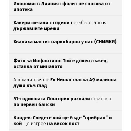
Икономист: Личният фалит не спасява от
ипотека
Хакери шетали с години
незабелязано
в
държавните мрежи
Хванаха мастит наркобарон у нас (СНИМКИ)
Фиго за Инфантино: Той е долен лъжец,
останка от миналото
Апокалиптично:
Ел Ниньо тласка 49 милиона
души към глад
51-годишната Лонгория разпали
страстите
по червен бански
Кандев: Следете кой ще бъде “прибран” и
кой
ще изгрее
на висок пост