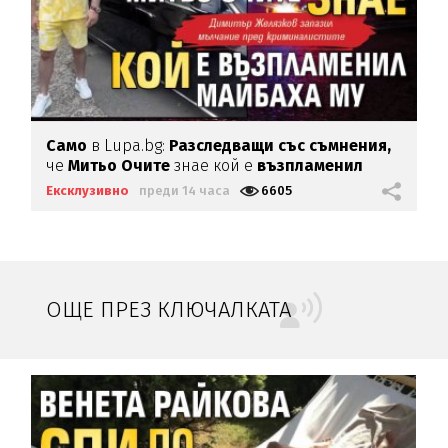
Само
в Lupa.bg:
Разследващи със съмнения,
че
Митьо Очите
знае кой е
възпламенил
Майбаха му
Ексклузивно
преди 14 часа
6605
ОЩЕ ПРЕЗ КЛЮЧАЛКАТА