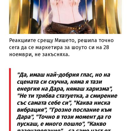
Реакциите срещу Мишето, решила точно
сега да се маркетира за шоуто си на 28
ноември, не закъсняха.
"Да, имаш най-добрия глас, но на
сцената си скучна, няма я тази
енергия на Дара, нямаш харизма",
"Не ти трябва статуетка, а смирение
със самата себе си", "Каква ниска
вибрация", "Грозно послание към
Дара", "Точно в този момент да го
пускаш, е много пошло", "Какво
разочарование"... са само част от