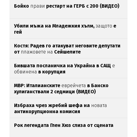
Бойко
прави
рестарт на ГЕРБ с 200 (ВИДЕО)
Убили мъжа на Младежкия хълм,
защото
е
гей
Костя: Радев го атакуват неговите депутати
от
плажовете на
Сейшелите
Бившата посланичка на Украйна в САЩ
е
обвинена
в корупция
МВР: Италианските
еврейчета
в Банско
хулиганствали 2 седмици (ВИДЕО)
Избраха чрез жребий шефа на
новата
антикорупционна комисия
Рок легендата Глен Хюз слиза от сцената