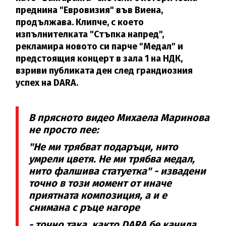
преднина "Евровизия" във Виена,
продължава. Клипче, с което
изпълнителката "Стъпка напред",
рекламира новото си парче "Медал" и
предстоящия концерт в зала 1 на НДК,
взриви публиката ден след грандиозния
успех на DARA.
В прясното видео Михаела Маринова
не просто пее:
"Не ми трябват подаръци, нито
умрели цветя. Не ми трябва медал,
нито фалшива статуетка" - извадени
точно в този момент от иначе
приятната композиция, а и е
снимана с ръце нагоре
- точно така, както DARA бе качила