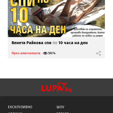
Венета Райкова спи
по
10 часа на ден
А
През ключалката
5074
П
ЕКСКЛУЗИВНО
ШОУ