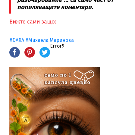
попиляващите коментари.
Вижте сами защо:
#DARA
#Михаела Маринова
Error9