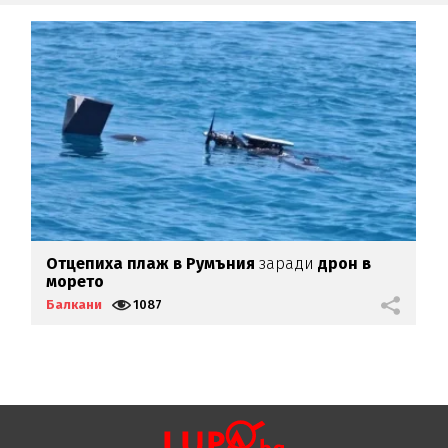
Отцепиха плаж в Румъния
заради
дрон в
Г
морето
Балкани
1087
Б