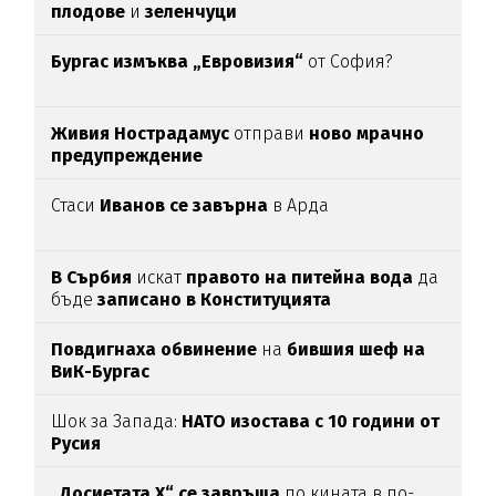
плодове
и
зеленчуци
Бургас измъква „Евровизия“
от София?
Живия Нострадамус
отправи
ново мрачно
предупреждение
Стаси
Иванов се завърна
в Арда
В Сърбия
искат
правото на питейна вода
да
бъде
записано в Конституцията
Повдигнаха обвинение
на
бившия шеф на
ВиК-Бургас
Шок за Запада:
НАТО изостава с 10 години от
Русия
„Досиетата Х“ се завръща
по кината в по-