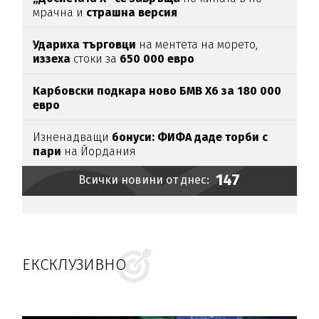
мрачна и
страшна версия
Удариха
търговци
на ментета на морето,
иззеха
стоки за
650
000
евро
Карбовски подкара ново БМВ Х6 за 180 000
евро
Изненадващи
бонуси:
ФИФА даде торби с
пари
на Йордания
147
Всички новини от днес:
ЕКСКЛУЗИВНО