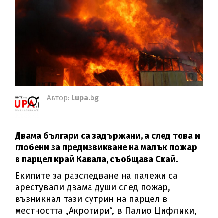
Автор:
Lupa.bg
Двама българи са задържани, а след това и
глобени за предизвикване на малък пожар
в парцел край Кавала, съобщава Скай.
Екипите за разследване на палежи са
арестували двама души след пожар,
възникнал тази сутрин на парцел в
местността „Акротири“, в Палио Цифлики,