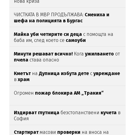
нова криза
ЧИСТКАТА В МВР ПРОДЪЛЖАВА:
Смениха и
шефа на полицията в Бургас
Майка уби четирите си деца
с помощта на
баба им, след което се
самоуби
Минути решават всичко!
Кога
ужилването
от
пчела
става опасно
Кметът
на
Дупница избута дете
с
увреждане
в
храм
Огромен
пожар блокира АМ „Тракия“
Издирват глутница
безстопанствени
кучета
в
София
Стартират
масови
проверки
на вноса на