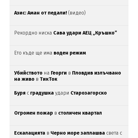
Азис: Аман от педали!
(видео)
Рекордно ниска
Сава удари АЕЦ „Кръшко“
Ето къде ще има
воден режим
Убийството
на
Георги
в
Пловдив излъчвано
на живо
в
ТикТок
Буря
с
градушка
удари
Старозагорско
Огромен пожар
в
столичен квартал
Ескалацията
в
Черно море заплашва
света с