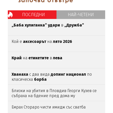
ПОСЛЕДНИ
НАЙ-ЧЕТЕНИ
„Баба хулиганка“ удари
в
„Дружба“
Кой е
аксесоарът
на
лято 2026
Край
на
етикетите
в
лева
Хванаха
с два вида
допинг национал
по
класическа
борба
Близки на убития в Пловдив Георги Кузев се
събраха на бдение пред дома му
Емрах Стораро чисти имидж със сватба