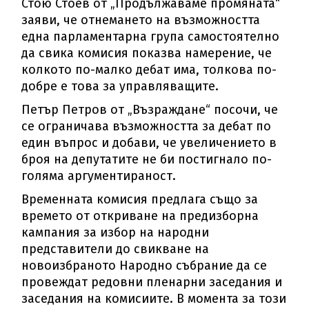
Стою Стоев от „Продължаваме промяната“
заяви, че отнемането на възможността
една парламентарна група самостоятелно
да свика комисия показва намерение, че
колкото по-малко дебат има, толкова по-
добре е това за управляващите.
Петър Петров от „Възраждане“ посочи, че
се ограничава възможността за дебат по
един въпрос и добави, че увеличението в
броя на депутатите не би постигнало по-
голяма аргументираност.
Временната комисия предлага също за
времето от откриване на предизборна
кампания за избор на народни
представители до свикване на
новоизбраното Народно събрание да се
провеждат редовни пленарни заседания и
заседания на комисиите. В момента за този