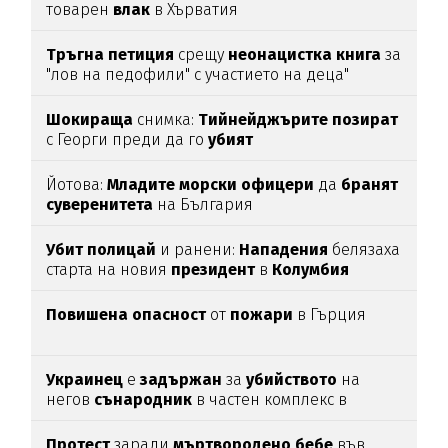
товарен
влак
в Хърватия
Тръгна
петиция
срещу
неонацистка
книга
за
"лов на педофили" с участието на деца"
Шокираща
снимка:
Тийнейджърите
позират
с Георги преди да го
убият
Йотова:
Младите
морски
офицери
да
бранят
суверенитета
на България
Убит
полицай
и ранени:
Нападения
белязаха
старта на новия
президент
в
Колумбия
Повишена
опасност
от
пожари
в Гърция
Украинец
е
задържан
за
убийството
на
негов
сънародник
в частен комплекс в
община
Несебър
Протест
заради
мъртвородено
бебе
във