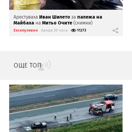
Арестуваха
Иван Шилето
за
палежа на
Майбаха
на
Митьо Очите
(снимки)
Ексклузивно
преди 20 часа
11273
ОЩЕ ТОП