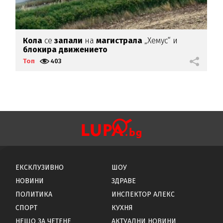
Кола
се
запали
на
магистрала
„Хемус“ и
Г
блокира
движението
к
Топ
403
Т
ЕКСКЛУЗИВНО
ШОУ
НОВИНИ
ЗДРАВЕ
ПОЛИТИКА
ИНСПЕКТОР АЛЕКС
СПОРТ
КУХНЯ
НЕЩО ЗА ЧЕТЕНЕ
АКТУАЛНИ НОВИНИ