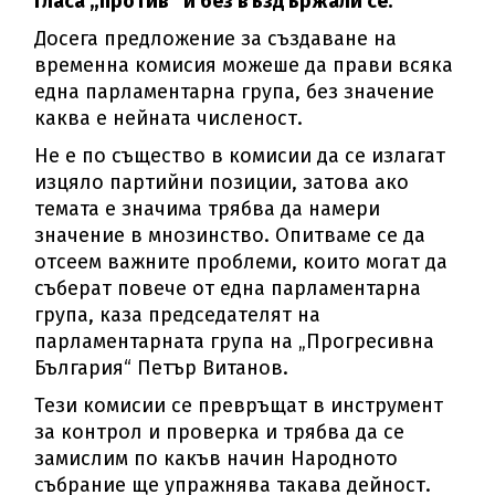
гласа „против“ и без въздържали се.
Досега предложение за създаване на
временна комисия можеше да прави всяка
една парламентарна група, без значение
каква е нейната численост.
Не е по същество в комисии да се излагат
изцяло партийни позиции, затова ако
темата е значима трябва да намери
значение в мнозинство. Опитваме се да
отсеем важните проблеми, които могат да
съберат повече от една парламентарна
група, каза председателят на
парламентарната група на „Прогресивна
България“ Петър Витанов.
Тези комисии се превръщат в инструмент
за контрол и проверка и трябва да се
замислим по какъв начин Народното
събрание ще упражнява такава дейност.