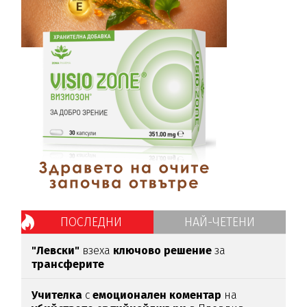
ПОСЛЕДНИ
НАЙ-ЧЕТЕНИ
"Левски"
взеха
ключово
решение
за
трансферите
Учителка
с
емоционален
коментар
на