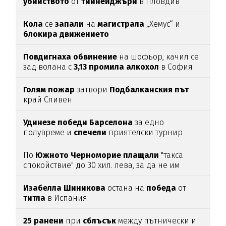
убийството
от
тийнейджъри
в Пловдив
Кола
се
запали
на
магистрала
„Хемус“ и
блокира
движението
Повдигнаха
обвинение
на шофьор, качил се
зад волана с
3,13
промила
алкохол
в София
Голям
пожар
затвори
Подбалканския
път
край Сливен
Удинезе
победи
Барселона
за едно
полувреме и
спечели
приятелски турнир
По
Южното
Черноморие
плащали
"такса
спокойствие" до 30 хил. лева, за да не им
спират
водата (подробности)
Изабелла
Шиникова
остана на
победа
от
титла
в Испания
25
ранени
при
сблъсък
между пътнически и