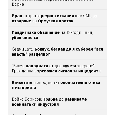
Варна
Иран
отправи
редица
искания
към САЩ за
отваряне
на
Ормузкия
проток
Повдигнаха
обвинение
на 18-годишния,
убил
чичо
си
Седмицата:
Боклук, бе! Как да я съберем “вся
власть” разделно?
"Бяхме
нападнати
от две
кучета
зверове":
Гражданка с
тревожен
сигнал
за
инцидент
в
Благоевград
Етикетите
в евро, левът
окончателно
отива
в
историята
Бойко Борисов:
Трябва
да
развиваме
военната
си
индустрия