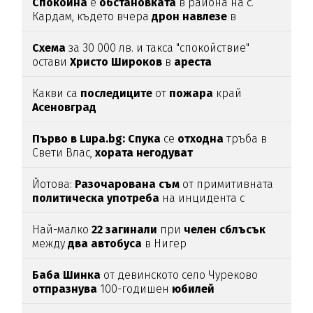
Спокойна
е
обстановката
в района на с.
Кардам, където вчера
дрон
навлезе
в
българското
въздушно
пространство
Схема
за 30 000 лв. и такса "спокойствие"
остави
Христо
Широков
в
ареста
Какви са
последиците
от
пожара
край
Асеновград
Първо в Lupa.bg: Спука
се
отходна
тръба в
Свети Влас,
хората
негодуват
Йотова:
Разочарована
съм
от примитивната
политическа
употреба
на инцидента с
дрона
Най-малко
22
загинали
при
челен
сблъсък
между
два
автобуса
в Нигер
Баба
Шинка
от девинското село Чуреково
отпразнува
100-годишен
юбилей