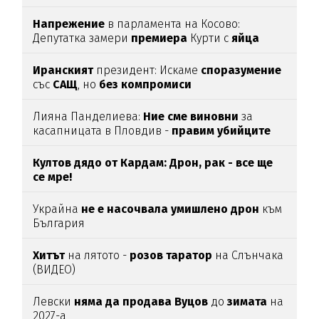
Напрежение
в парламента на Косово:
Депутатка замери
премиера
Курти с
яйца
Иранският
президент: Искаме
споразумение
със
САЩ
, но
без
компромиси
Лияна Панделиева:
Ние сме виновни
за
касапницата в Пловдив -
правим убийците
медийни звезди!
Култов дядо от Кардам: Дрон, рак - все ще
се мре!
Украйна
не е насочвала умишлено дрон
към
България
Хитът
на лятото -
розов таратор
на Слънчака
(ВИДЕО)
Левски
няма да продава Вуцов
до
зимата
на
2027-а