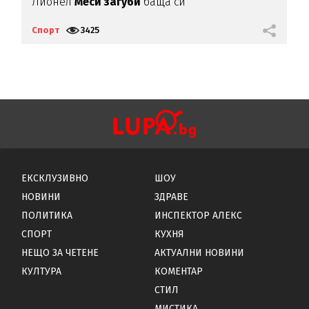
а
Лионел
Меси загуби
баща си
"
Л
Спорт
3425
С
ЕКСКЛУЗИВНО
ШОУ
НОВИНИ
ЗДРАВЕ
ПОЛИТИКА
ИНСПЕКТОР АЛЕКС
СПОРТ
КУХНЯ
НЕЩО ЗА ЧЕТЕНЕ
АКТУАЛНИ НОВИНИ
КУЛТУРА
КОМЕНТАР
СТИЛ
МИСТИКА