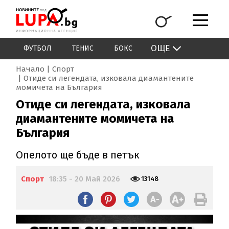
ОЩЕ
ФУТБОЛ
ТЕНИС
БОКС
Начало
Спорт
Отиде си легендата, изковала диамантените
момичета на България
Отиде си легендата, изковала
диамантените момичета на
България
Опелото ще бъде в петък
Спорт
18:35 - 20 Май 2026
13148