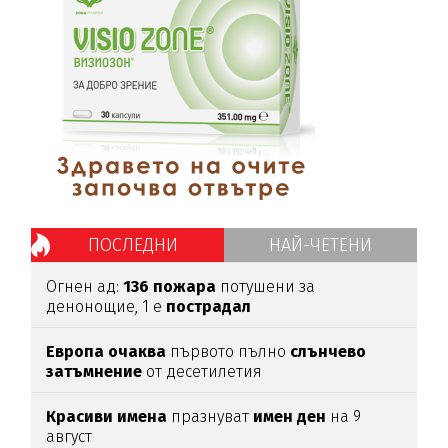
ПОСЛЕДНИ
НАЙ-ЧЕТЕНИ
Огнен ад:
136
пожара
потушени за
денонощие, 1 е
пострадал
Европа
очаква
първото пълно
слънчево
затъмнение
от десетилетия
Красиви
имена
празнуват
имен
ден
на 9
август