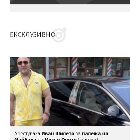
ЕКСКЛУЗИВНО
Арестуваха
Иван Шилето
за
палежа на
Майбаха
на
Митьо Очите
(снимки)