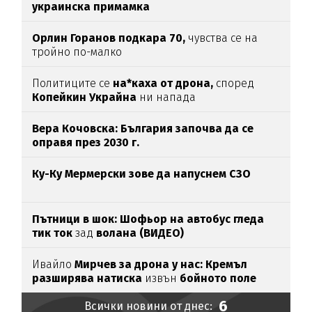
украинска примамка
Орлин Горанов подкара 70,
чувства се на
тройно по-малко
Политиците се
на*каха от дрона,
според
Копейкин Украйна
ни напада
Вера Кочовска: България започва да се
оправя през 2030 г.
Ку-Ку Мермерски зове да напуснем СЗО
Пътници в шок: Шофьор на автобус гледа
тик ток
зад
волана (ВИДЕО)
Ивайло
Мирчев за дрона у нас: Кремъл
разширява натиска
извън
бойното поле
6
Всички новини от днес: