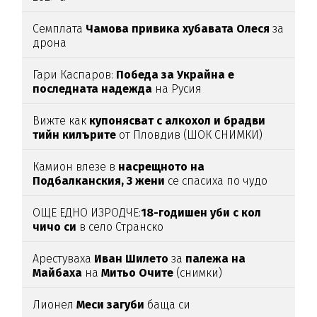
Семплата
Чамова привика хубавата Олеся
за
дрона
Гари Каспаров:
Победа за Украйна е
последната надежда
на Русия
Вижте как
купонясват с алкохол и брадви
тийн килърите
от Пловдив (ШОК СНИМКИ)
Камион влезе в
насрещното на
Подбалканския, 3 жени
се спасиха по чудо
(ВИДЕО)
ОЩЕ ЕДНО ИЗРОДЧЕ:
18-годишен уби с кол
чичо си
в село Странско
Арестуваха
Иван Шилето
за
палежа на
Майбаха
на
Митьо Очите
(снимки)
Лионел
Меси загуби
баща си