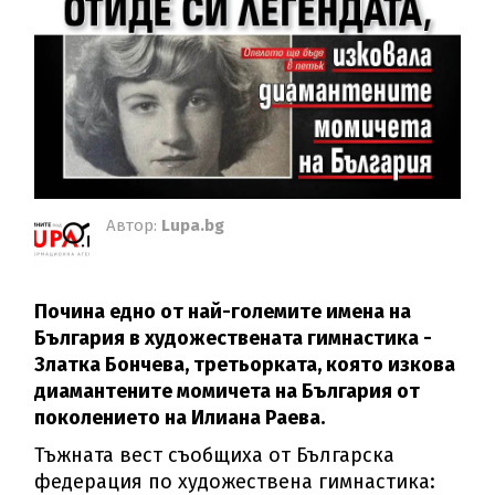
Автор:
Lupa.bg
Почина едно от най-големите имена на
България в художествената гимнастика -
Златка Бончева, третьорката, която изкова
диамантените момичета на България от
поколението на Илиана Раева.
Тъжната вест съобщиха от Българска
федерация по художествена гимнастика: