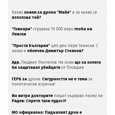
Какво
знаем за дрона "Майя"
и за какво се
използва той?
"Говнари"
струваха 10 000 евро
глоба на
Левски
"Проста България"
цял ден пере тениски: С
какво е
облечен Димитър Стоянов?
Адв.
Людмил Рангелов: Не знам
що за колега
би защитавал убийците
от Пловдив
ГЕРБ за
дрона:
Сигурността не е тема
за
политически игрички!
Ин витро докторите
пишат кърваво писмо на
Радев: Спрете тази лудост!
МО официално: Падналият дрон е