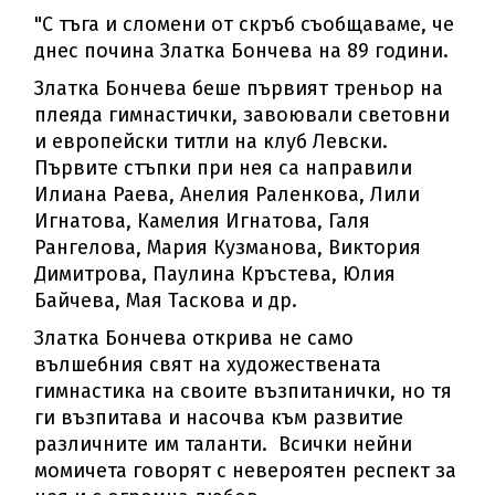
"С тъга и сломени от скръб съобщаваме, че
днес почина Златка Бончева на 89 години.
Златка Бончева беше първият треньор на
плеяда гимнастички, завоювали световни
и европейски титли на клуб Левски.
Първите стъпки при нея са направили
Илиана Раева, Анелия Раленкова, Лили
Игнатова, Камелия Игнатова, Галя
Рангелова, Мария Кузманова, Виктория
Димитрова, Паулина Кръстева, Юлия
Байчева, Мая Таскова и др.
Златка Бончева открива не само
вълшебния свят на художествената
гимнастика на своите възпитанички, но тя
ги възпитава и насочва към развитие
различните им таланти. Всички нейни
момичета говорят с невероятен респект за