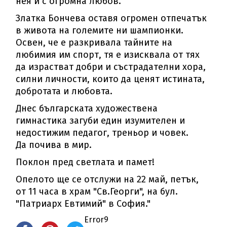
нея и с огромна любов.
Златка Бончева оставя огромен отпечатък
в живота на големите ни шампионки.
Освен, че е разкривала тайните на
любимия им спорт, тя е изисквала от тях
да израстват добри и състрадателни хора,
силни личности, които да ценят истината,
добротата и любовта.
Днес българската художествена
гимнастика загуби един изумителен и
недостижим педагог, треньор и човек.
Да почива в мир.
Поклон пред светлата и памет!
Опелото ще се отслужи на 22 май, петък,
от 11 часа в храм "Св.Георги", на бул.
"Патриарх Евтимий" в София."
Error9