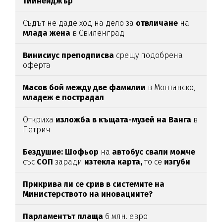
тийнейджър
Съдът не даде ход на дело за
отвличане
на
млада
жена
в Свиленград
Винисиус преподписва
срещу подобрена
оферта
Масов бой между две фамилии
в Монтанско,
младеж е пострадал
Откриха
изложба в къщата-музей на Ванга
в
Петрич
Бездушие: Шофьор
на
автобус свали момче
със
СОП
заради
изтекла карта,
то се
изгуби
Прикрива ли се срив в системите на
Министерството на иновациите?
Парламентът
плаща
6 млн. евро