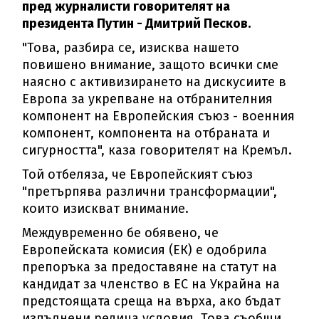
пред журналисти говорителят на
президента Путин - Дмитрий Песков.
"Това, разбира се, изисква нашето
повишено внимание, защото всички сме
наясно с активизирането на дискусиите в
Европа за укрепване на отбранителния
компонент на Европейския съюз - военния
компонент, компонента на отбраната и
сигурността", каза говорителят на Кремъл.
Той отбеляза, че Европейският съюз
"претърпява различни трансформации",
които изискват внимание.
Междувременно бе обявено, че
Европейската комисия (ЕК) е одобрила
препоръка за предоставяне на статут на
кандидат за членство в ЕС на Украйна на
предстоящата среща на върха, ако бъдат
изпълнени редица условия. Това съобщи