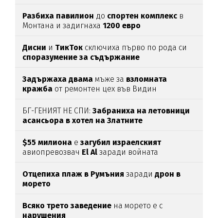
Разбиха
павилион
до
спортен
комплекс
в
Монтана и задигнаха
1200
евро
Дисни
и
ТикТок
сключиха първо по рода си
споразумение за съдържание
Задържаха
двама
мъже за
взломната
кражба
от ремонтен цех във Видин
БГ-ГЕНИЯТ НЕ СПИ:
Забраниха на летовници
асансьора в хотел на Златните
$55 милиона
е
загубил израелският
авиопревозвач
El Al
заради войната
Отцепиха плаж в Румъния
заради
дрон в
морето
Всяко трето заведение
на морето е с
нарушения