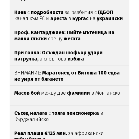
Киев
с
подробности
за разбития с
ГДБОП
канал към ЕС и
ареста
в
Бургас
на
украински
наркобос
Проф. Кантарджиев: Пийте мътеница на
малки глътки
срещу
жегата
При гонка: Осъждан шофьор удари
патрулка,
а след това
избяга
ВНИМАНИЕ:
Маратонец от Витоша 100 едва
не умря от бягането
Масов
бой
между две
фамилии
в Монтанско
Съсед налага
с
тояга пенсионерка
в
Кърджалийско
Реал плаща €135 млн.
за африкански