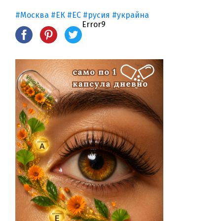
#Москва
#ЕК
#ЕС
#русия
#украйна
Error9