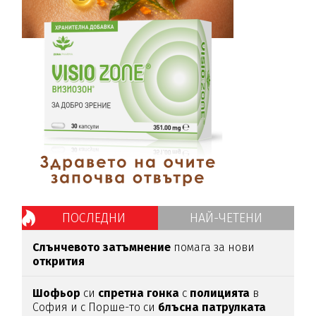
ПОСЛЕДНИ
НАЙ-ЧЕТЕНИ
Слънчевото затъмнение
помага за нови
открития
Шофьор
си
спретна
гонка
с
полицията
в
София и с Порше-то си
блъсна
патрулката