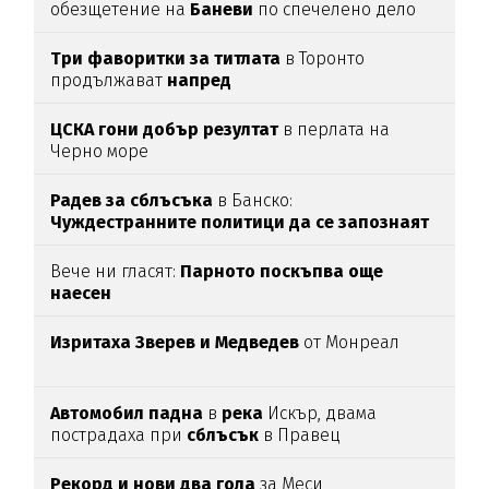
обезщетение на
Баневи
по спечелено дело
Три фаворитки за титлата
в Торонто
продължават
напред
ЦСКА гони добър резултат
в перлата на
Черно море
Радев за сблъсъка
в Банско:
Чуждестранните политици да се запознаят
с фактите
Вече ни гласят:
Парното поскъпва още
наесен
Изритаха Зверев и Медведев
от Монреал
Автомобил
падна
в
река
Искър, двама
пострадаха при
сблъсък
в Правец
Рекорд и нови два гола
за Меси