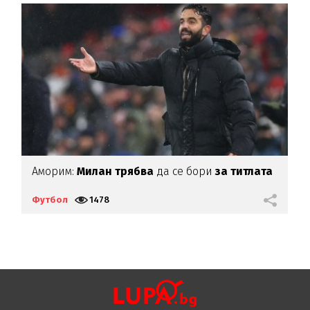
Аморим:
Милан трябва
да се бори
за титлата
Е
С
Футбол
1478
Ф