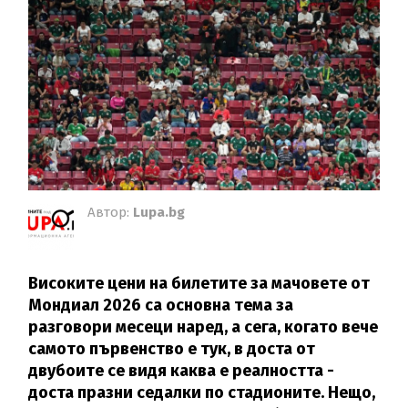
Автор:
Lupa.bg
Високите цени на билетите за мачовете от
Мондиал 2026 са основна тема за
разговори месеци наред, а сега, когато вече
самото първенство е тук, в доста от
двубоите се видя каква е реалността -
доста празни седалки по стадионите. Нещо,