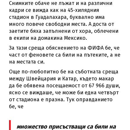
Снимките обаче не лъжат и на различни
кадри се вижда как на 45-хилядния
стадион в Гуадалахара, буквално има
много повече свободни места. А доста от
заетите бяха запълнени от хора, облечени
в екипи на домакина Мексико.
За тази среща обяснението на ФИФА бе, че
част от феновете са били на пътеките, а не
на местата си.
Още по-любопитно бе на съботната среща
между Швейцария и Катар, където макар
да бе обявена посещаемост от 67 966 души,
ясно се виждаше, че може би една четвърт
от стадиона е празна. Tук оправданието
бе, че
множество присъстващи са били на