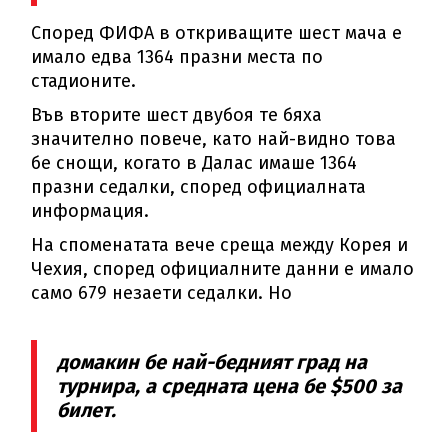
Според ФИФА в откриващите шест мача е
имало едва 1364 празни места по
стадионите.
Във вторите шест двубоя те бяха
значително повече, като най-видно това
бе снощи, когато в Далас имаше 1364
празни седалки, според официалната
информация.
На споменатата вече среща между Корея и
Чехия, според официалните данни е имало
само 679 незаети седалки. Но
домакин бе най-бедният град на
турнира, а средната цена бе $500 за
билет.