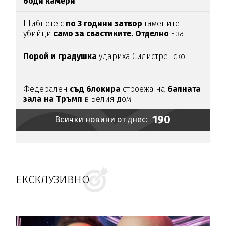
боди камери
Шибнете с
по 3 години затвор
гамените
убийци
само за свастиките. Отделно
- за
убийството
Порой и градушка
удариха Силистренско
Федерален
съд блокира
строежа на
балната
зала на Тръмп
в Белия дом
190
Всички новини от днес:
ЕКСКЛУЗИВНО