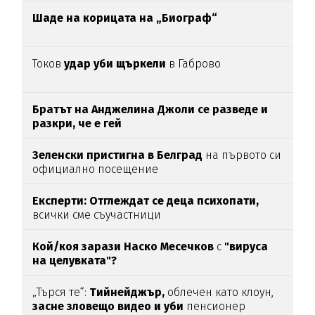
Шаде на корицата на „Биограф“
Токов
удар уби щъркели
в Габрово
Братът на Анджелина Джоли се разведе и
разкри, че е гей
Зеленски пристигна в Белград
на първото си
официално посещение
Експерти: Отглеждат се деца психопати,
всички сме съучастници
Кой/коя зарази
Наско Месечков
с
"вируса
на целувката"?
„Търся те“:
Тийнейджър,
облечен като клоун,
засне зловещо видео и уби
пенсионер