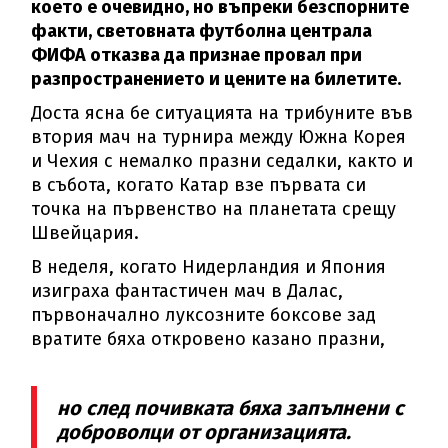
което е очевидно, но въпреки безспорните
факти, световната футболна централа
ФИФА отказва да признае провал при
разпространението и цените на билетите.
Доста ясна бе ситуацията на трибуните във
втория мач на турнира между Южна Корея
и Чехия с немалко празни седалки, както и
в събота, когато Катар взе първата си
точка на първенство на планетата срещу
Швейцария.
В неделя, когато Нидерландия и Япония
изиграха фантастичен мач в Далас,
първоначално луксозните боксове зад
вратите бяха откровено казано празни,
но след почивката бяха запълнени с
доброволци от организацията.