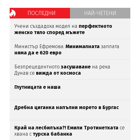
ПОСЛЕДНИ
НАЙ-ЧЕТЕНИ
Учени създадоха модел на
перфектното
женско тяло според мъжете
Министър Ефремова:
Минималната
заплата
няма да е 620 евро
Безпрецедентното
засушаване
на река
Дунав се
вижда от космоса
Глутницата е наша
Дребна циганка напълни морето в Бургас
Край на лесбилъка?!
Емили Тротинетката
се
хвана с
турска бабанка