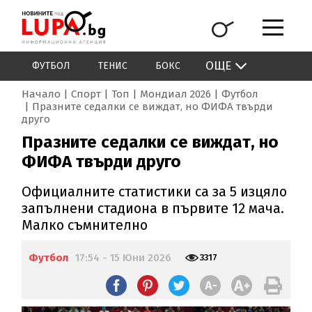
ОЩЕ
ФУТБОЛ
ТЕНИС
БОКС
Начало
Спорт
Топ
Мондиал 2026
Футбол
Празните седалки се виждат, но ФИФА твърди
друго
Празните седалки се виждат, но
ФИФА твърди друго
Официалните статистики са за 5 изцяло
запълнени стадиона в първите 12 мача.
Малко съмнително
Футбол
17:54 - 15 Юни 2026
3317