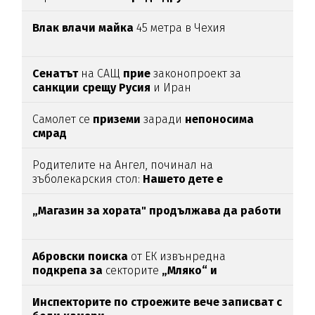
Влак влачи майка
45 метра в Чехия
Сенатът
на САЩ
прие
законопроект за
санкции срещу Русия
и Иран
Самолет се
приземи
заради
непоносима
смрад
Родителите на Ангел, починал на
зъболекарския стол:
Нашето дете е
интоксикирано
с препарат, който е
антидотът
на
упойката
„Магазин за хората"
продължава да работи
Абровски поиска
от ЕК извънредна
подкрепа за
секторите
„Мляко“ и
„Свиневъдство“
Инспекторите по строежите вече записват с