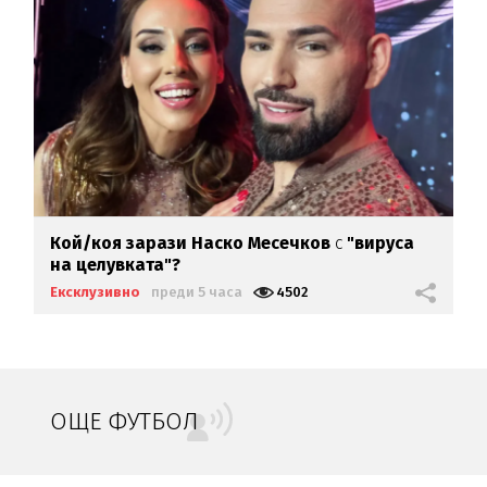
Кой/коя зарази
Наско Месечков
с
"вируса
на целувката"?
Ексклузивно
преди 5 часа
4502
ОЩЕ ФУТБОЛ