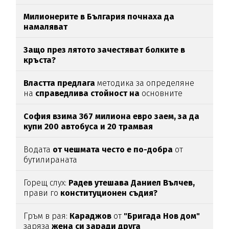
Милионерите в България почнаха да
намаляват
Защо през лятото зачестяват болките в
кръста?
Властта предлага
методика за определяне
на
справедлива стойност на
основните
храни
София взима 367 милиона евро заем, за да
купи 200 автобуса и 20 трамвая
Водата
от чешмата често е по-добра
от
бутилираната
Горещ слух:
Радев утешава Даниел Вълчев,
прави го
конституционен съдия?
Гръм в рая:
Караджов
от
"Бригада Нов дом"
заряза
жена си заради друга