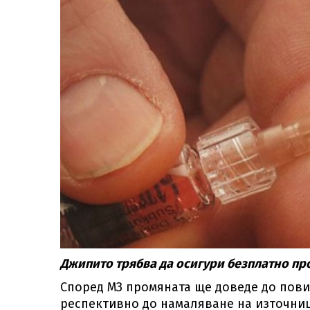
Джипито трябва да осигури безплатно пр
Според МЗ промяната ще доведе до пов
респективно до намаляване на източни