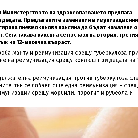
он Министерството на здравеопазването предлага
 децата. Предлаганите изменения в имунизационн
ирана пневмококова ваксина да бъдат намалени о
. Сега такава ваксина се поставя на втория, третия
ъж на 12-месечна възраст.
роба Манту и реимунизация срещу туберкулоза пр
ане на реимунизация срещу коклюш при децата на 
задължителна реимунизация против туберкулоза сл
ните пък се добавя още една реимунизация – срещ
мунизации срещу морбили, паротит и рубеола и