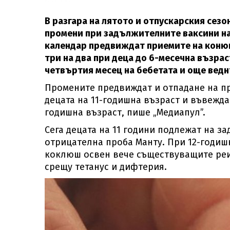
В разгара на лятото и отпускарския сез
промени при задължителните ваксини на
календар предвиждат приемите на конюг
три на два при деца до 6-месечна възраст
четвъртия месец на бебетата и още ведн
Промените предвиждат и отпадане на п
децата на 11-годишна възраст и въвежд
годишна възраст, пише „Медиапул”.
Сега децата на 11 години подлежат на 
отрицателна проба Манту. При 12-годиш
коклюш освен вече съществуващите реи
срещу тетанус и дифтерия.