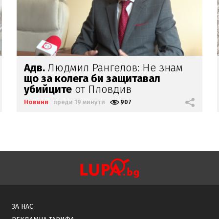
ГЕРБ за
дрона:
Сигурността не е
тема
за политически игрички!
Новини
преди 23 минути
614
ЗА НАС