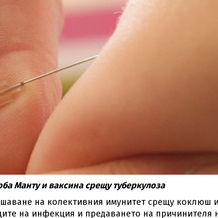
оба Манту и ваксина срещу туберкулоза
ишаване на колективния имунитет срещу коклюш 
ците на инфекция и предаването на причинителя 