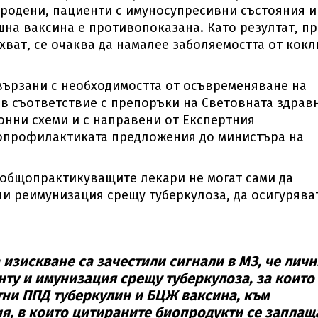
родени, пациенти с имуносупресивни състояния и
шна ваксина е противопоказана. Като резултат, п
хват, се очаква да намалее заболяемостта от кок
вързани с необходимостта от осъвременяване на
в съответствие с препоръки на Световната здрав
нни схеми и с направени от Експертния
нопрофилактиката предложения до министъра на
 общопрактикуващите лекари не могат сами да
и реимунизация срещу туберкулоза, да осигурява
 изискване са зачестили сигнали в МЗ, че личн
нту и имунизация срещу туберкулоза, за които
тни ППД туберкулин и БЦЖ ваксина, към
, в които цитираните биопродукти се заплащ