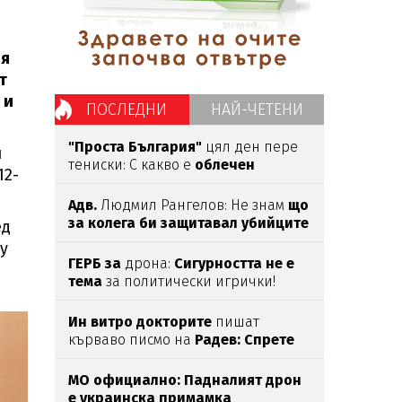
ия
т
 и
ПОСЛЕДНИ
НАЙ-ЧЕТЕНИ
"Проста България"
цял ден пере
и
тениски: С какво е
облечен
12-
Димитър Стоянов?
Адв.
Людмил Рангелов: Не знам
що
за колега би защитавал убийците
ед
от Пловдив
у
ГЕРБ за
дрона:
Сигурността не е
тема
за политически игрички!
Ин витро докторите
пишат
кърваво писмо на
Радев: Спрете
тази лудост!
МО официално: Падналият дрон
е украинска примамка