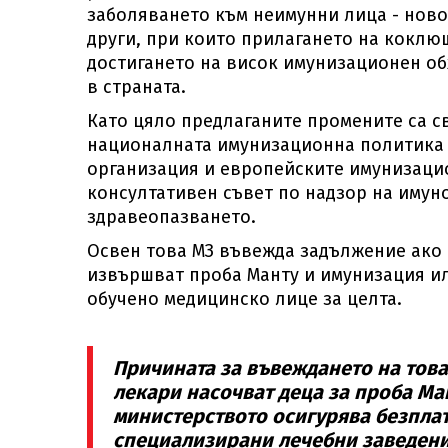
заболяването към неимунни лица - ново
други, при които прилагането на коклю
достигането на висок имунизационен об
в страната.
Като цяло предлаганите промените са с
националната имунизационна политика 
организация и европейските имунизацио
консултативен съвет по надзор на иму
здравеопазването.
Освен това МЗ въвежда задължение ако
извършват проба Манту и имунизация ил
обучено медицинско лице за целта.
Причината за въвеждането на това
лекари насочват деца за проба Ма
министерството осигурява безпла
специализирани лечебни заведения