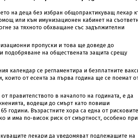
нето на деца без избран общопрактикуващ лекар 
омощ или към имунизационен кабинет на съответ
огне за тяхното обхващане със задължителни
изационни пропуски и това ще доведе до
и подобряване на обществената защита срещу
ия календар се регламентира и безплатните вакс
, които от есента за първа година ще се поемат о
 от правителството в началото на годината, е да
жненията, водещи до смърт като повиши
65 години. Възрастните хора са една от рисковит
ко и има по-висок риск от смъртност, особено при
икуващите лекари да уведомяват подлежащите на