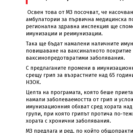
Освен това от МЗ посочват, че насочва
амбулатории за първична медицинска п
регионална здравна инспекция ще спом
имунизации и реимунизации.
Така ще бъдат намалени наличните имун
повишаване на ваксиналното покритие 
ваксинопредотвратими заболявания.
С предлаганите промени в имунизационн
срещу грип за възрастните над 65 години
НЗОК.
Целта на програмата, която беше приета
намали заболеваемостта от грип и усло
имунизационния обхват сред хората над 
групи, при която грипът протича по-теж
хората с хронични заболявания.
МЗ предлага и ред, по който общопракт