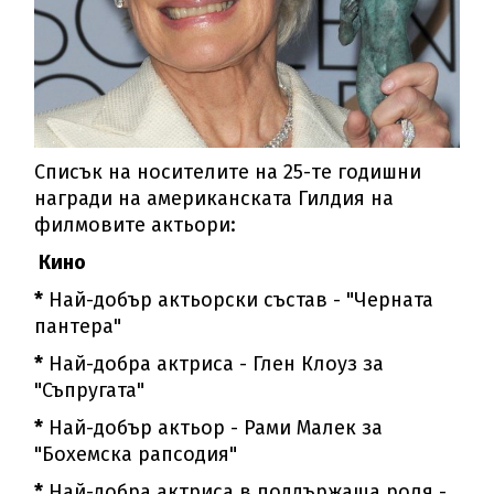
Списък на носителите на 25-те годишни
награди на американската Гилдия на
филмовите актьори:
Кино
*
Най-добър актьорски състав - "Черната
пантера"
*
Най-добра актриса - Глен Клоуз за
"Съпругата"
*
Най-добър актьор - Рами Малек за
"Бохемска рапсодия"
*
Най-добра актриса в поддържаща роля -