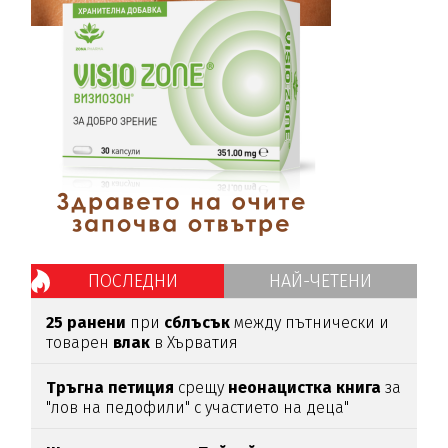
ПОСЛЕДНИ
НАЙ-ЧЕТЕНИ
25
ранени
при
сблъсък
между пътнически и
товарен
влак
в Хърватия
Тръгна
петиция
срещу
неонацистка
книга
за
"лов на педофили" с участието на деца"