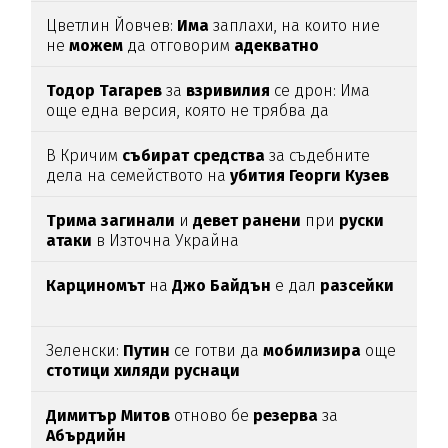
Цветлин Йовчев:
Има
заплахи, на които ние
не
можем
да отговорим
адекватно
Тодор
Тагарев
за
взривилия
се дрон: Има
още една версия, която не трябва да
изключваме
В Кричим
събират
средства
за съдебните
дела на семейството на
убития
Георги
Кузев
Трима
загинали
и
девет
ранени
при
руски
атаки
в Източна Украйна
Карциномът
на
Джо
Байдън
е дал
разсейки
Зеленски:
Путин
се готви да
мобилизира
още
стотици
хиляди
руснаци
Димитър
Митов
отново бе
резерва
за
Абърдийн