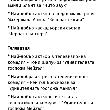
Емили Блънт за "Нито звук"
*
Най-добър актьор в поддържаща роля -
Махершала Али за "Зелената книга"
*
Най-добър каскадьорски състав -
"Черната пантера"
Телевизия
*
Най-добър актьор в телевизионна
комедия - Тони Шалуб за "Удивителната
госпожа Мейзъл"
*
Най-добра актриса в телевизионна
комедия - Рейчъл Броснахан за
"Удивителната госпожа Мейзъл"
*
Най-добър актьорски състав в
телевизионна комедия - "Удивителната
госпожа Мейзъл"