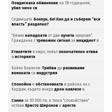
Повдигнаха
обвинение
на 18-годишния,
убил
чичо
си
Седмицата:
Боклук, бе! Как да я съберем “вся
власть” разделно?
"Бяхме
нападнати
от две
кучета
зверове":
Гражданка с
тревожен
сигнал
за
инцидент
в
Благоевград
Етикетите
в евро, левът
окончателно
отива
в
историята
Бойко Борисов:
Трябва
да
развиваме
военната
си
индустрия
Спокойна
е
обстановката
в района на с.
Кардам, където вчера
дрон
навлезе
в
българското
въздушно
пространство
Схема
за 30 000 лв. и такса "спокойствие"
остави
Христо
Широков
в
ареста