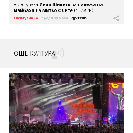
Арестуваха
Иван Шилето
за
палежа на
Майбаха
на
Митьо Очите
(снимки)
Ексклузивно
преди 19 часа
11109
ОЩЕ КУЛТУРА