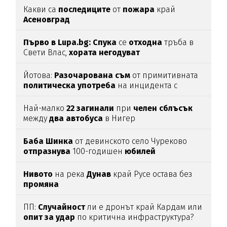
Какви са
последиците
от
пожара
край
Асеновград
Първо в Lupa.bg: Спука
се
отходна
тръба в
Свети Влас,
хората
негодуват
Йотова:
Разочарована
съм
от примитивната
политическа
употреба
на инцидента с
дрона
Най-малко
22
загинали
при
челен
сблъсък
между
два
автобуса
в Нигер
Баба
Шинка
от девинското село Чуреково
отпразнува
100-годишен
юбилей
Нивото
на река
Дунав
край Русе остава без
промяна
ПП:
Случайност
ли е дронът край Кардам или
опит
за
удар
по критична инфраструктура?