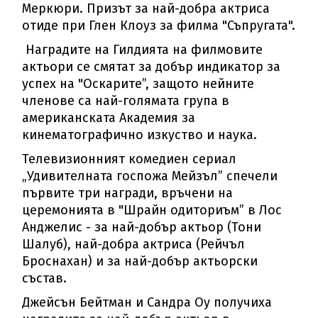
Меркюри. Призът за най-добра актриса
отиде при Глен Клоуз за филма "Съпругата".
Наградите на Гилдията на филмовите
актьори се смятат за добър индикатор за
успех на "Оскарите”, защото нейните
членове са най-голямата група в
американската Академия за
кинематографично изкуство и наука.
Телевизионният комедиен сериал
„Удивителната госпожа Мейзъл” спечели
първите три награди, връчени на
церемонията в "Шрайн одиториъм” в Лос
Анджелис - за най-добър актьор (Тони
Шалуб), най-добра актриса (Рейчъл
Броснахан) и за най-добър актьорски
състав.
Джейсън Бейтман и Сандра Оу получиха