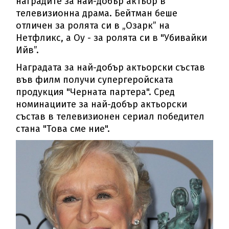
наградите за най-добър актьор в
телевизионна драма. Бейтман беше
отличен за ролята си в „Озарк” на
Нетфликс, а Оу - за ролята си в "Убивайки
Ийв”.
Наградата за най-добър актьорски състав
във филм получи супергеройската
продукция "Черната партера". Сред
номинациите за най-добър актьорски
състав в телевизионен сериал победител
стана "Това сме ние".