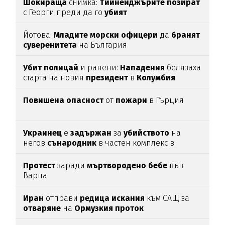
Шокираща
снимка:
Тийнейджърите
позират
с Георги преди да го
убият
Йотова:
Младите
морски
офицери
да
бранят
суверенитета
на България
Убит
полицай
и ранени:
Нападения
белязаха
старта на новия
президент
в
Колумбия
Повишена
опасност
от
пожари
в Гърция
Украинец
е
задържан
за
убийството
на
негов
сънародник
в частен комплекс в
община
Несебър
Протест
заради
мъртвородено
бебе
във
Варна
Иран
отправи
редица
искания
към САЩ за
отваряне
на
Ормузкия
проток