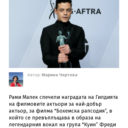
Автор:
Марина Чертова
Рами Малек спечели наградата на Гилдията
на филмовите актьори за най-добър
актьор, за филма "Бохемска рапсодия”, в
който се превъплъщава в образа на
легендарния вокал на група "Куин” Фреди