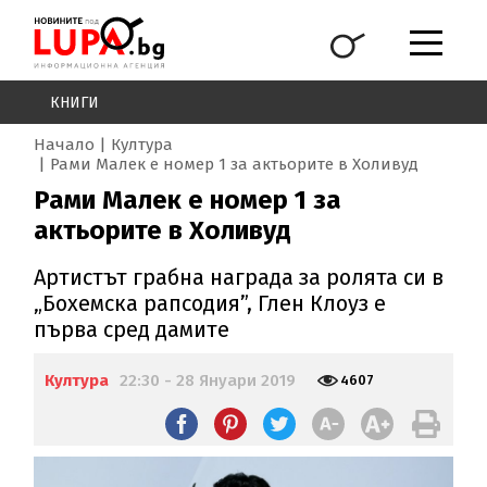
КНИГИ
Начало
Култура
Рами Малек е номер 1 за актьорите в Холивуд
Рами Малек е номер 1 за
актьорите в Холивуд
Артистът грабна награда за ролята си в
„Бохемска рапсодия”, Глен Клоуз е
първа сред дамите
Култура
22:30 - 28 Януари 2019
4607