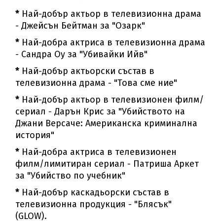
*
Най-добър актьор в телевизионна драма
- Джейсън Бейтман за "Озарк"
*
Най-добра актриса в телевизионна драма
- Сандра Оу за "Убивайки Ийв"
*
Най-добър актьорски състав в
телевизионна драма - "Това сме ние"
*
Най-добър актьор в телевизионен филм/
сериал - Дарън Крис за "Убийството на
Джани Версаче: Американска криминална
история"
*
Най-добра актриса в телевизионен
филм/лимитиран сериал - Патриша Аркет
за "Убийство по учебник"
*
Най-добър каскадьорски състав в
телевизионна продукция - "Блясък"
(GLOW).