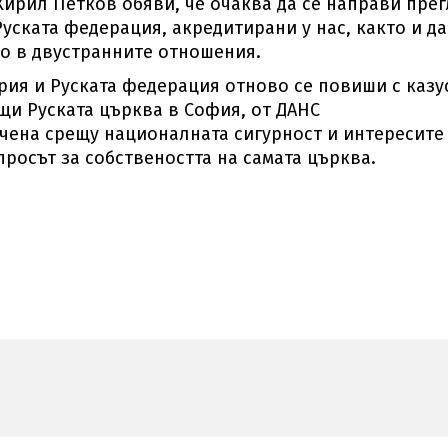
Кирил Петков обяви, че очаква да се направи прег
уската федерация, акредитирани у нас, както и да
о в двустранните отношения.
ия и Руската федерация отново се повиши с казу
щи Руската църква в София, от ДАНС
очена срещу националната сигурност и интересите
ъпросът за собствеността на самата църква.