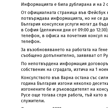
Информацията е била дублирана и на 2 
От официалната страница във Фейсбук н
потвърждава информацията, но не се дав
България консулски услуги могат да бъд
в София (делнични дни от 09:00 до 12:3
телефон, в офиса на почетния консул н
телефон.
За възобновяването на работата на Ген
съобщено допълнително, заявяват от Ру
По непотвърдена информация договорът
собственик на сградата, изтича на 1 ное
Консулството във Варна остана със сил
година България изгони няколко десетк
изгонените бе и ръководителят на конс
Русе още тогава спря работа, тъй като 
служители.