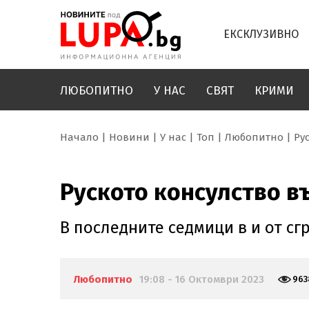
ЕКСКЛУЗИВНО
ЛЮБОПИТНО
У НАС
СВЯТ
КРИМИ
Начало
Новини
У нас
Топ
Любопитно
Ру
Руското консулство в
В последните седмици в и от с
Любопитно
19:08 - 16 Октомври 2023
963