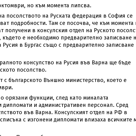
октомври, но към момента липсва.
а посолството на Руската федерация в София се
ат подробности. Там се посочва, че към момента 
ат получени в консулския отдел на Руското посол
0), където е необходимо предварително записване 
а Русия в Бургас също с предварително записване 
ералното консулство на Русия във Варна ще бъде
ското посолство.
 с българското Външно министерство, което е
мври.
но орязани функции, след като миналата
и дипломати и административен персонал. Сред
улството във Варна. Консулският отдел на РФ в
в списъка с изгонени дипломати влизаха всичките 