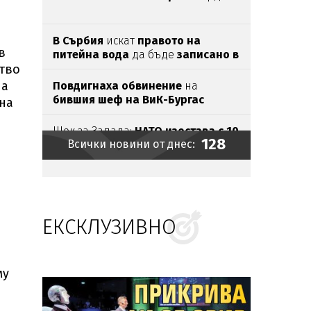
В Сърбия
искат
правото на
в
питейна вода
да бъде
записано в
ство
Конституцията
на
Повдигнаха обвинение
на
бившия шеф на ВиК-Бургас
на
Шок за Запада:
НАТО изостава с 10
128
Всички новини от днес:
години от Русия
„Досиетата Х“ се завръща
по
кината в по-мрачна и
страшна
версия
ЕКСКЛУЗИВНО
Удариха
търговци
на ментета на
морето,
иззеха
стоки за
650
000
евро
Карбовски подкара ново БМВ Х6
му
за 180 000 евро