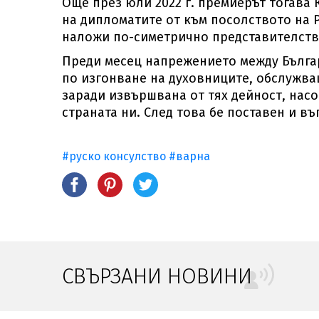
Още през юли 2022 г. премиерът тогава 
на дипломатите от към посолството на Р
наложи по-симетрично представителств
Преди месец напрежението между Българ
по изгонване на духовниците, обслужва
заради извършвана от тях дейност, нас
страната ни. След това бе поставен и в
#руско консулство
#варна
СВЪРЗАНИ НОВИНИ