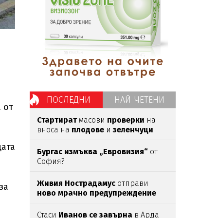
ПОСЛЕДНИ
НАЙ-ЧЕТЕНИ
 от
Стартират
масови
проверки
на
вноса на
плодове
и
зеленчуци
цата
Бургас измъква „Евровизия“
от
София?
Живия Нострадамус
отправи
за
ново мрачно предупреждение
Стаси
Иванов се завърна
в Арда