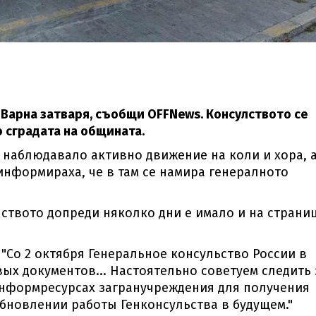
Варна затваря, съобщи OFFNews. Консулството се
о сградата на общината.
е наблюдавало активно движение на коли и хора, а
 информираха, че в там се намира генералното
ството допреди няколко дни е имало и на страни
 "Со 2 октября Генеральное консульство России в
ых документов... Настоятельно советуем следить 
информресурсах загранучреждения для получения
бновлении работы Генконсульства в будущем."