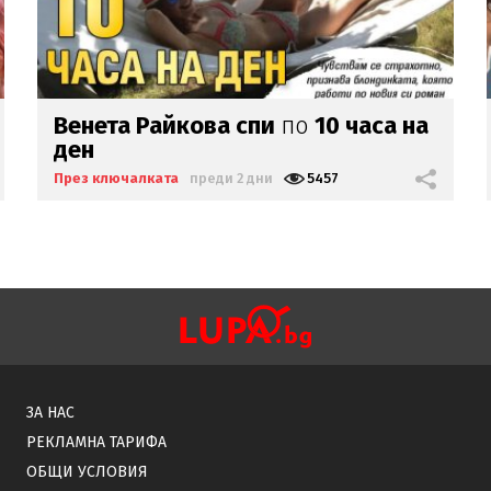
Алекс
Богданска награби Мартин
(за) К*ра
През ключалката
преди 2 дни
9760
ЗА НАС
РЕКЛАМНА ТАРИФА
ОБЩИ УСЛОВИЯ