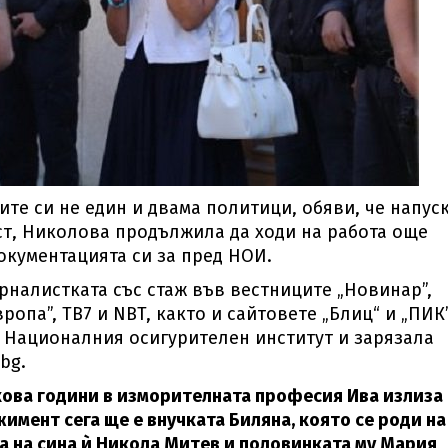
ите си не един и двама политици, обяви, че напус
т, Николова продължила да ходи на работа още
окументацията си за пред НОИ.
рналистката със стаж във вестниците „Новинар”,
ропа”, ТВ7 и NBT, както и сайтовете „Блиц“ и „ПИК”
 Националния осигурителен институт и зарязала
bg.
лкова години в изморителната професия Ива излиза 
имент сега ще е внучката Биляна, която се роди на
 на сина ѝ Никола Митев и половинката му Мария