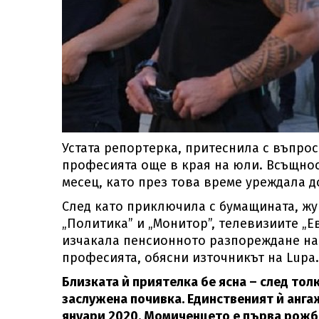
Устата репортерка, притеснила с въпрос
професията още в края на юли. Всъщнос
месец, като през това време уреждала д
След като приключила с бумащината, жу
„Политика” и „Монитор”, телевизиите „Ев
изчакала пенсионното разпореждане на
професията, обясни източникът на Lupa.
Близката ѝ приятелка бе ясна – след то
заслужена почивка. Единственият ѝ ангаж
януари 2020. Момиченцето е първа рожба