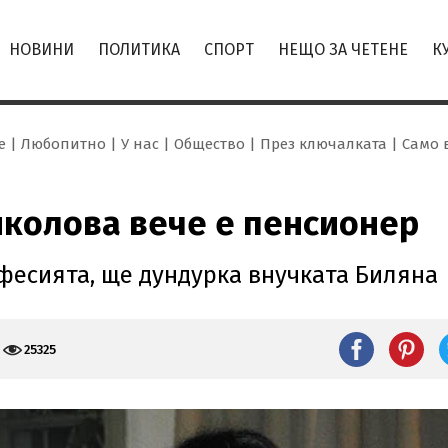
НОВИНИ
ПОЛИТИКА
СПОРТ
НЕЩО ЗА ЧЕТЕНЕ
К
е
Любопитно
У нас
Общество
През ключалката
Само 
Николова вече е пенсионер
фесията, ще дундурка внучката Биляна
25325