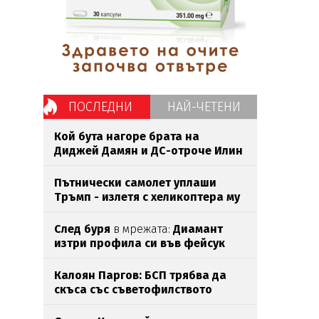
ПОСЛЕДНИ
НАЙ-ЧЕТЕНИ
Кой бута нагоре брата на
Диджей Дамян и ДС-отроче Илин
Савов?
Пътнически самолет уплаши
Тръмп - излетя с хеликоптера му
След буря
в мрежата:
Диамант
изтри профила си във фейсук
Калоян Паргов: БСП трябва да
скъса със съветофилството