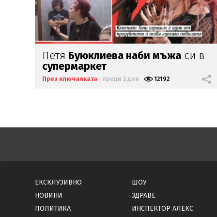
в
Венета Райкова спи
по
10 часа на
ден
През ключалката
преди 2 дни
5457
ЕКСКЛУЗИВНО
ШОУ
НОВИНИ
ЗДРАВЕ
ПОЛИТИКА
ИНСПЕКТОР АЛЕКС