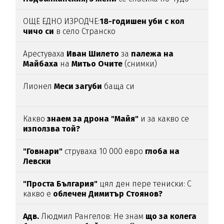
(ВИДЕО)
ОЩЕ ЕДНО ИЗРОДЧЕ:
18-годишен уби с кол
чичо си
в село Странско
Арестуваха
Иван Шилето
за
палежа на
Майбаха
на
Митьо Очите
(снимки)
Лионел
Меси загуби
баща си
Какво
знаем за дрона "Майя"
и за какво се
използва той?
"Говнари"
струваха 10 000 евро
глоба на
Левски
"Проста България"
цял ден пере тениски: С
какво е
облечен Димитър Стоянов?
Адв.
Людмил Рангелов: Не знам
що за колега