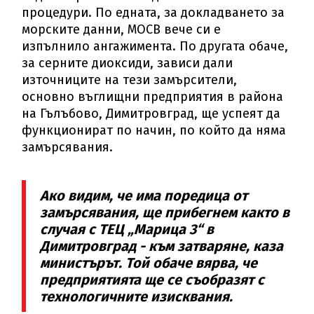
процедури. По едната, за докладването за
морските данни, МОСВ вече си е
изпълнило ангажимента. По другата обаче,
за серните диоксиди, зависи дали
източниците на тези замърсители,
основно въглищни предприятия в района
на Гълъбово, Димитровград, ще успеят да
функционират по начин, по който да няма
замърсявания.
Ако видим, че има поредица от
замърсявания, ще прибегнем както в
случая с ТЕЦ „Марица 3“ в
Димитровград - към затваряне, каза
министърът. Той обаче вярва, че
предприятията ще се съобразят с
технологичните изисквания.