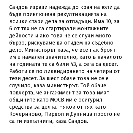
Сандов изрази надежда до края на юли да
бъде приключена рекултивацията на
всички стари депа за отпадъци. Има 10, за
6 от тях не са стартирали монтажните
дейности и ако това не се случи много
бързо, рискуваме да отидем на съдебно
дело. Министърът каза, че все пак броят
им е намален значително, като в началото
на годината те са били 43, а сега са десет.
Работи се по ликвидирането на четири от
тези десет. За шест обаче това не се е
случило, каза министърът. Той обаче
подчерта, че ангажимент за това имат
общините като МОСВ им е осигурил
средства за целта. Някои от тях като
Кочериново, Пирдоп и Дупница просто не
са ги изпълнили, каза Сандов.