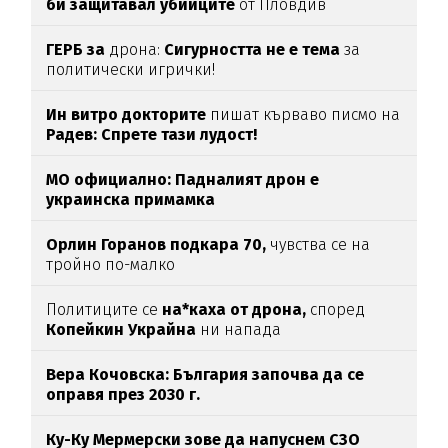
би защитавал убийците
от Пловдив
ГЕРБ за
дрона:
Сигурността не е тема
за
политически игрички!
Ин витро докторите
пишат кърваво писмо на
Радев: Спрете тази лудост!
МО официално: Падналият дрон е
украинска примамка
Орлин Горанов подкара 70,
чувства се на
тройно по-малко
Политиците се
на*каха от дрона,
според
Копейкин Украйна
ни напада
Вера Кочовска: България започва да се
оправя през 2030 г.
Ку-Ку Мермерски зове да напуснем СЗО