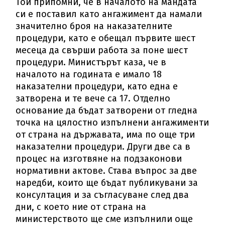
Той припомни, че в началото на мандата
си е поставил като ангажимент да намали
значително броя на наказателните
процедури, като е обещал първите шест
месеца да свърши работа за поне шест
процедури. Министърът каза, че в
началото на годината е имало 18
наказателни процедури, като една е
затворена и те вече са 17. Отделно
основание да бъдат затворени от гледна
точка на цялостно изпълнени ангажименти
от страна на държавата, има по още три
наказателни процедури. Други две са в
процес на изготвяне на подзаконови
нормативни актове. Става въпрос за две
наредби, които ще бъдат публикувани за
консултация и за съгласуване след два
дни, с което ние от страна на
министерството ще сме изпълнили още