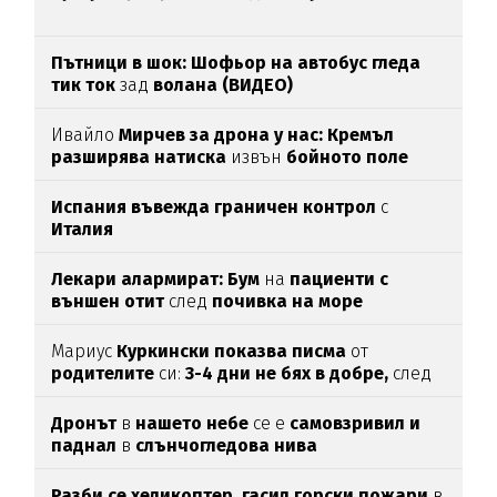
Пътници в шок: Шофьор на автобус гледа
тик ток
зад
волана (ВИДЕО)
Ивайло
Мирчев за дрона у нас: Кремъл
разширява натиска
извън
бойното поле
Испания въвежда граничен контрол
с
Италия
Лекари алармират: Бум
на
пациенти с
външен отит
след
почивка на море
Мариус
Куркински показва писма
от
родителите
си:
3-4 дни не бях в добре,
след
като ги
прочетох
Дронът
в
нашето небе
се е
самовзривил и
паднал
в
слънчогледова нива
Разби се хеликоптер,
гасил горски пожари
в