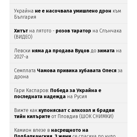
Украйна
не е насочвала умишлено дрон
към
България
Хитът
на лятото -
розов таратор
на Слънчака
(ВИДЕО)
Левски
няма да продава Вуцов
до
зимата
на
2027-а
Семплата
Чамова привика хубавата Олеся
за
дрона
Гари Каспаров:
Победа за Украйна е
последната надежда
на Русия
Вижте как
купонясват с алкохол и брадви
тийн килърите
от Пловдив (ШОК СНИМКИ)
Камион влезе в
насрещното на
Подбалканския, 3 жени
се спасиха по чудо