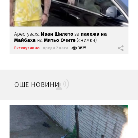
Арестуваха
Иван Шилето
за
палежа на
Майбаха
на
Митьо Очите
(снимки)
Ексклузивно
преди 2 часа
3825
ОЩЕ НОВИНИ