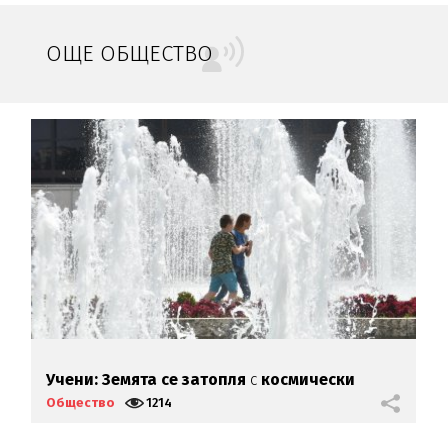
ОЩЕ ОБЩЕСТВО
ез
П
Учени: Земята се затопля
с
космически
е
темпове
Общество
1214
О