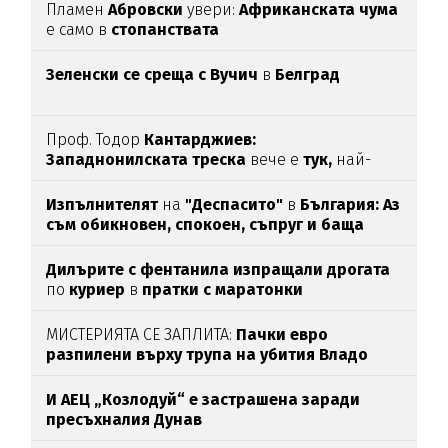
Пламен
Абровски
увери:
Африканската чума
е само в
стопанствата
Зеленски се среща с Вучич
в
Белград
Проф. Тодор
Кантарджиев:
Западнонилската
треска
вече е
тук,
най-
опасна е за
хората над 60
Изпълнителят
на
"Деспасито"
в
България: Аз
съм обикновен, спокоен, съпруг и баща
Дилърите с фентанила изпращали дрогата
по
куриер
в
пратки с маратонки
МИСТЕРИЯТА СЕ ЗАПЛИТА:
Пачки евро
разпилени върху трупа на убития Владо
Загатото
И АЕЦ „Козлодуй“ е застрашена заради
пресъхналия Дунав