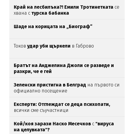
Край на лесбилъка?!
Емили Тротинетката
се
хвана с
турска бабанка
Шаде на корицата на „Биограф“
Токов
удар уби щъркели
в Габрово
Братът на Анджелина Джоли се разведе и
разкри, че е гей
Зеленски пристигна в Белград
на първото си
официално посещение
Експерти: Отглеждат се деца психопати,
всички сме съучастници
Кой/коя зарази
Наско Месечков
с
"вируса
на целувката"?