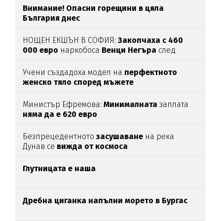
Внимание! Опасни горещини в цяла
България днес
НОЩЕН ЕКШЪН В СОФИЯ:
Закопчаха с 460
000 евро
наркобоса
Венци Негъра
след
бясна гонка
Учени създадоха модел на
перфектното
женско тяло според мъжете
Министър Ефремова:
Минималната
заплата
няма да е 620 евро
Безпрецедентното
засушаване
на река
Дунав се
вижда от космоса
Глутницата е наша
Дребна циганка напълни морето в Бургас