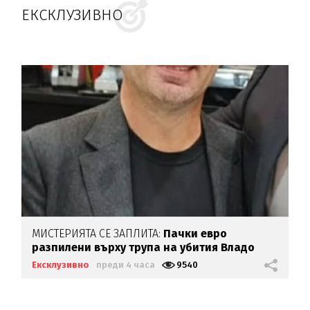
ЕКСКЛУЗИВНО
МИСТЕРИЯТА СЕ ЗАПЛИТА:
Пачки евро
разпилени върху трупа на убития Владо
Загатото
Ексклузивно
преди 4 часа
9540