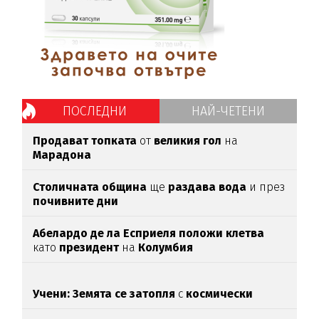
ПОСЛЕДНИ
НАЙ-ЧЕТЕНИ
Продават топката
от
великия гол
на
Марадона
Столичната община
ще
раздава вода
и през
почивните дни
Абелардо де ла Есприеля положи клетва
като
президент
на
Колумбия
Учени: Земята се затопля
с
космически
темпове