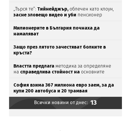
„Търся те“:
Тийнейджър,
облечен като клоун,
засне зловещо видео и уби
пенсионер
Милионерите в България почнаха да
намаляват
Защо през лятото зачестяват болките в
кръста?
Властта предлага
методика за определяне
на
справедлива стойност на
основните
храни
София взима 367 милиона евро заем, за да
купи 200 автобуса и 20 трамвая
13
Всички новини от днес: