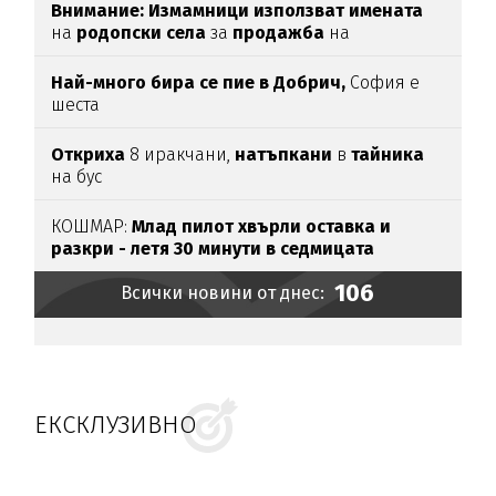
Внимание:
Измамници използват имената
на
родопски села
за
продажба
на
„
чудодейни“ мехлеми
Най-много бира се пие в Добрич,
София е
шеста
Откриха
8 иракчани,
натъпкани
в
тайника
на бус
КОШМАР:
Млад пилот хвърли оставка и
разкри - летя 30 минути в седмицата
106
Всички новини от днес:
ЕКСКЛУЗИВНО