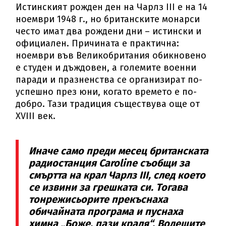
Истинският рожден ден на Чарлз III е на 14
ноември 1948 г., но британските монарси
често имат два рождени дни – истински и
официален. Причината е практична:
ноември във Великобритания обикновено
е студен и дъждовен, а големите военни
паради и празненства се организират по-
успешно през юни, когато времето е по-
добро. Тази традиция съществува още от
XVIII век.
Иначе само преди месец британската
радиостанция Caroline съобщи за
смъртта на крал Чарлз III, след което
се извини за грешката си. Тогава
тонрежисьорите прекъснаха
обичайната програма и пуснаха
химна „Боже, пази краля“. Водещите