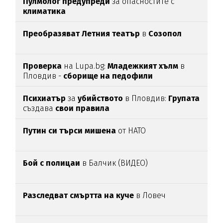
Пулмолог предупреди
за опасностите с
климатика
Преобразяват Летния театър
в
Созопол
Проверка
на Lupa.bg:
Младежкият хълм
в
Пловдив -
сборище на педофили
Психиатър
за
убийството
в Пловдив:
Групата
създава
свои
правила
Путин си търси мишена
от НАТО
Бой с полицаи
в Балчик (ВИДЕО)
Разследват смъртта на куче
в Ловеч