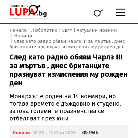
Начало
Любопитно
Свят
Актуални новини
Новини
След като радио обяви Чарлз III за мъртъв , днес
британците празнуват измисления му рожден ден
След като радио обяви Чарлз III
за мъртъв , днес британците
празнуват измисления му рожден
ден
Монархът е роден на 14 ноември, но
тогава времето е дъждовно и студено,
затова големите празненства се
отбеляват през юни
Новини
18:28 - 13 Юни 2026
5966