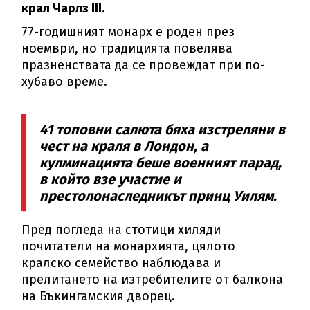
крал Чарлз III.
77-годишният монарх е роден през
ноември, но традицията повелява
празненствата да се провеждат при по-
хубаво време.
41 топовни салюта бяха изстреляни в
чест на краля в Лондон, а
кулминацията беше военният парад,
в който взе участие и
престолонаследникът принц Уилям.
Пред погледа на стотици хиляди
почитатели на монархията, цялото
кралско семейство наблюдава и
прелитането на изтребителите от балкона
на Бъкингамския дворец.