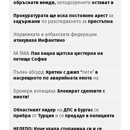
обръснати вежди,
заподозрените
остават в
ареста
Прокуратурата ще иска постоянен арест
за
задържани
по разследването за
престъпна
група във ВиК-Бургас
Норвежката и албанската федерации
атакуваха Инфантино
ХА ТАКА:
Пак кацна щатска цистерна на
летище София
Пълен абсурд:
Кретен с джип "
лети"
в
насрещното по аварийната лента
на
магистрала
"Тракия“
(ВИДЕО)
Брокери изпищяха:
Блокират сделките с
имоти!
Областният лидер
на
ДПС в Бургас
се
прибра
от
Турция
и се
предаде в полицията
НЕЛЕПО: Куче ухапа стопанина си и се