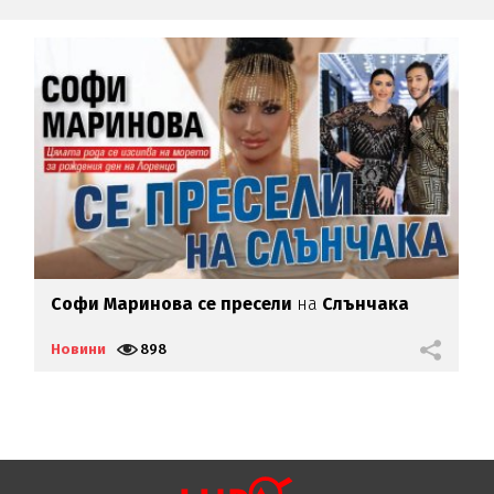
Софи Маринова се пресели
на
Слънчака
Г
Новини
898
Н