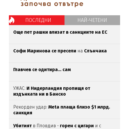
ПОСЛЕДНИ
НАЙ-ЧЕТЕНИ
Oще пет рашки влизат в санкциите на ЕС
Софи Маринова се пресели
на
Слънчака
Главчев се одитира... сам
УЖАС:
И Нидерландия пропищя от
издънката ни в Банско
Рекорден удар:
Meta плаща близо $1 млрд.
санкция
Убитият
в Пловдив -
горен с цигари
и с