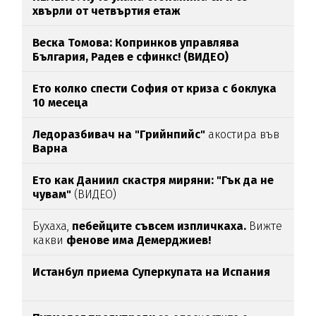
хвърли от четвъртия етаж
Веска Томова: Копринков управлява
България, Радев е сфинкс! (ВИДЕО)
Ето колко спести София от криза с боклука
10 месеца
Ледоразбивач на "Грийнпийс"
акостира във
Варна
Ето как Даниил скастря миряни: "Гък да не
чувам"
(ВИДЕО)
Бухаха,
пебейците съвсем изпличкаха.
Вижте
какви
фенове има Демерджиев!
Истанбул приема Суперкупата на Испания