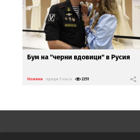
я
Лена потроши хилядарки,
за да
заведе дъщеря си в "Дисниленд"
Новини
преди 2 часа
2582