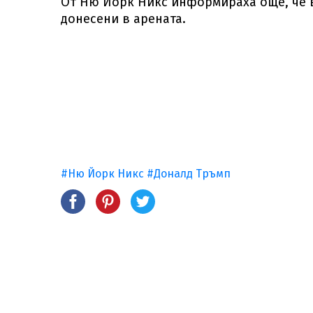
От Ню Йорк Никс информираха още, че в
донесени в арената.
#Ню Йорк Никс
#Доналд Тръмп