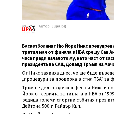
Автор:
Lupa.bg
Баскетболният Ню Йорк Никс предупреди
третия мач от финала в НБА срещу Сан А
часа преди началото му, като част от за
президента на САЩ Доналд Тръмп на мача
От Никс заявиха днес, че ще бъде въвед
„процедури за проверка в стил TSA“ за ф
Тръмп е дългогодишен фен на Никс и по
Йорк от серията за титлата в НБА от 199
редица големи спортни събития през вт
Дейтона 500 и Райдър Къп.