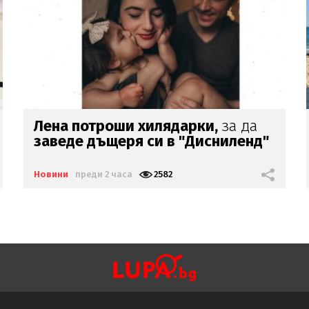
Само в Lupa.bg:
Наглецът,
паркирал джипа си
на
пясъка, е
държавен служител
Новини
преди 2 часа
3957