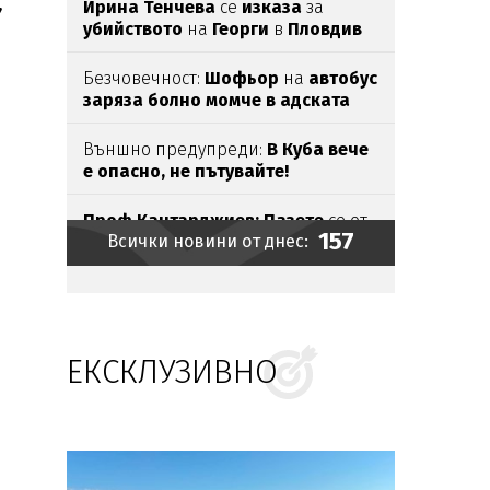
,
Ирина Тенчева
се
изказа
за
убийството
на
Георги
в
Пловдив
Безчовечност:
Шофьор
на
автобус
заряза болно момче в адската
жега
Външно предупреди:
В
Куба вече
е опасно, не пътувайте!
Проф.Кантарджиев: Пазете
се от
157
Всички новини от днес:
комарите
и
полово предаваните
инфекции
Бомба взриви микробус
край
сирийската столица
ЕКСКЛУЗИВНО
Ясни
са
ергените
от
"Ергенът:
Любов в рая"
Евакуираха
столичен
мол