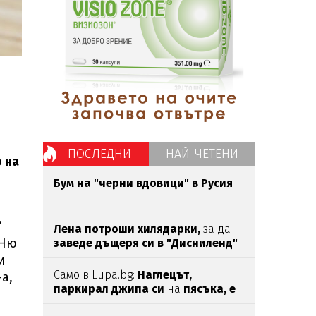
ПОСЛЕДНИ
НАЙ-ЧЕТЕНИ
 на
Бум на "черни вдовици" в Русия
.
Лена потроши хилядарки,
за да
 Ню
заведе дъщеря си в "Дисниленд"
и
Само в Lupa.bg:
Наглецът,
а,
паркирал джипа си
на
пясъка, е
държавен служител