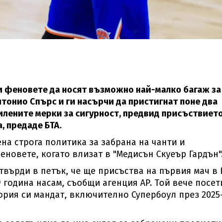
 феновете да носят възможно най-малко багаж за
нтонио Спърс и ги насърчи да пристигнат поне два
силените мерки за сигурност, предвид присъствието
, предаде БТА.
ена строга политика за забрана на чанти и
еновете, когато влизат в "Медисън Скуеър Гардън"
твърди в петък, че ще присъства на първия мач в
9 година насам, съобщи агенция AP. Той вече посет
ория си мандат, включително Супербоул през 2025-