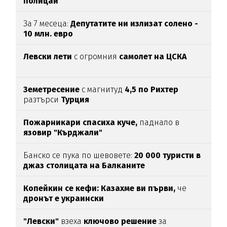
полицаи
За 7 месеца:
Депутатите ни излизат солено -
10 млн. евро
Левски лети
с огромния
самолет на ЦСКА
Земетресение
с магнитуд
4,5 по Рихтер
разтърси
Турция
Пожарникари спасиха куче,
паднало в
язовир "Кърджали"
Банско се пука по шевовете:
20 000 туристи в
джаз столицата
на Балканите
Копейкин се кефи:
Казахме ви първи,
че
дронът е украински
"Левски"
взеха
ключово
решение
за