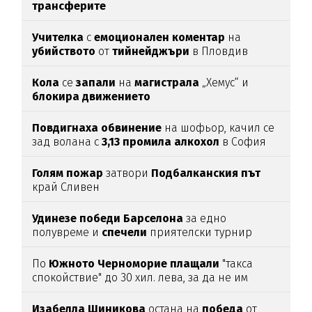
трансферите
Учителка
с
емоционален
коментар
на
убийството
от
тийнейджъри
в Пловдив
Кола
се
запали
на
магистрала
„Хемус“ и
блокира
движението
Повдигнаха
обвинение
на шофьор, качил се
зад волана с
3,13
промила
алкохол
в София
Голям
пожар
затвори
Подбалканския
път
край Сливен
Удинезе
победи
Барселона
за едно
полувреме и
спечели
приятелски турнир
По
Южното
Черноморие
плащали
"такса
спокойствие" до 30 хил. лева, за да не им
спират
водата (подробности)
Изабелла
Шиникова
остана на
победа
от