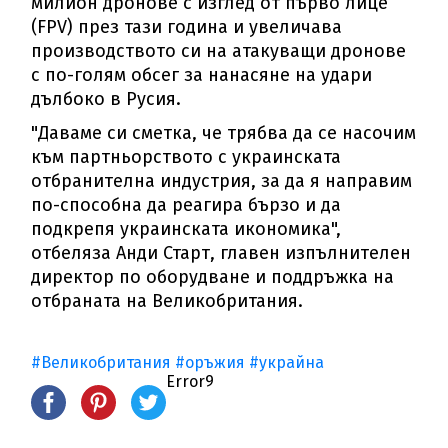
милион дронове с изглед от първо лице
(FPV) през тази година и увеличава
производството си на атакуващи дронове
с по-голям обсег за нанасяне на удари
дълбоко в Русия.
"Даваме си сметка, че трябва да се насочим
към партньорството с украинската
отбранителна индустрия, за да я направим
по-способна да реагира бързо и да
подкрепя украинската икономика",
отбеляза Анди Старт, главен изпълнителен
директор по оборудване и поддръжка на
отбраната на Великобритания.
#Великобритания
#оръжия
#украйна
Error9