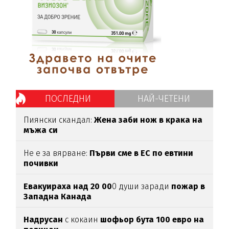
ПОСЛЕДНИ
НАЙ-ЧЕТЕНИ
Пиянски скандал:
Жена заби нож в крака на
мъжа си
Не е за вярване:
Първи сме в ЕС по евтини
почивки
Евакуираха над 20 00
0 души заради
пожар в
Западна Канада
Надрусан
с кокаин
шофьор
бута 100 евро
на