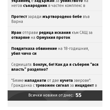
Украинец
е
задържан
за
убийството
на
негов
сънародник
в частен комплекс в
община
Несебър
Протест
заради
мъртвородено
бебе
във
Варна
Иран
отправи
редица
искания
към САЩ за
отваряне
на
Ормузкия
проток
Повдигнаха
обвинение
на 18-годишния,
убил
чичо
си
Седмицата:
Боклук, бе! Как да я съберем “вся
власть” разделно?
"Бяхме
нападнати
от две
кучета
зверове":
Гражданка с
тревожен
сигнал
за
инцидент
в
Благоевград
55
Всички новини от днес: