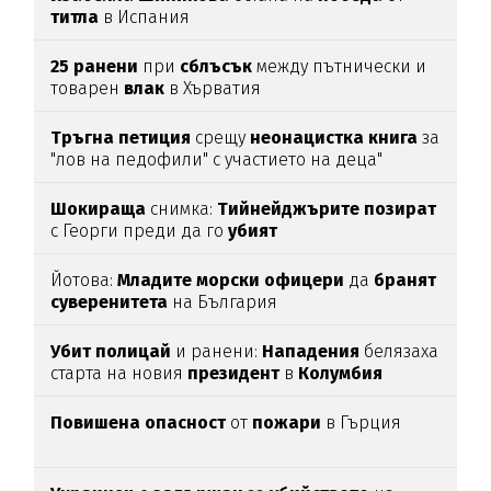
титла
в Испания
25
ранени
при
сблъсък
между пътнически и
товарен
влак
в Хърватия
Тръгна
петиция
срещу
неонацистка
книга
за
"лов на педофили" с участието на деца"
Шокираща
снимка:
Тийнейджърите
позират
с Георги преди да го
убият
Йотова:
Младите
морски
офицери
да
бранят
суверенитета
на България
Убит
полицай
и ранени:
Нападения
белязаха
старта на новия
президент
в
Колумбия
Повишена
опасност
от
пожари
в Гърция