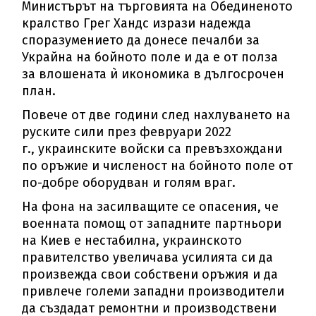
Министърът на търговията на Обединеното
кралство Грег Хандс изрази надежда
споразумението да донесе печалби за
Украйна на бойното поле и да е от полза
за влошената ѝ икономика в дългосрочен
план.
Повече от две години след нахлуването на
руските сили през февруари 2022
г., украинските войски са превъзхождани
по оръжие и численост на бойното поле от
по-добре оборудван и голям враг.
На фона на засилващите се опасения, че
военната помощ от западните партньори
на Киев е нестабилна, украинското
правителство увеличава усилията си да
произвежда свои собствени оръжия и да
привлече големи западни производители
да създадат ремонтни и производствени