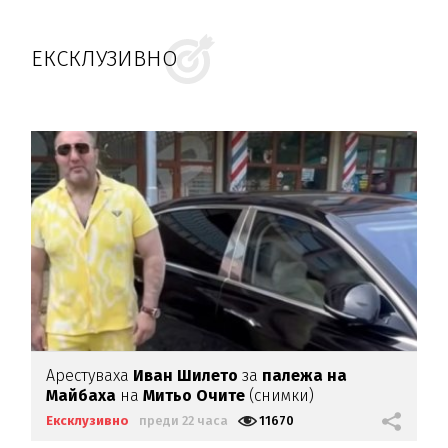
ЕКСКЛУЗИВНО
Арестуваха
Иван Шилето
за
палежа на
Майбаха
на
Митьо Очите
(снимки)
Ексклузивно
преди 22 часа
11670