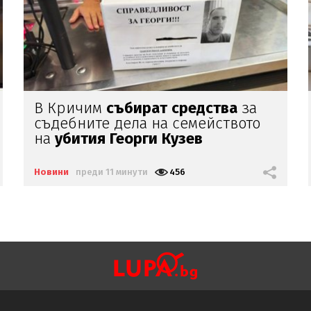
Трима
загинали
и
девет
ранени
при
руски
атаки
в Източна
Украйна
Новини
преди 18 минути
386