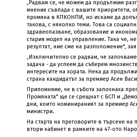
„Радвам се, че можем да продължим раз
мнение съвпада с вашите приоритети, о
промяна в КПКОНПИ, но искаме да допъ
такова, с няколко теми. Това са социал
здравеопазване, образование и икономи
стария модел на управление. Така че, н
резултат, ние сме на разположение", за
„Изключително се радвам, че започваме
задача - да успеем да съберем мнозинст
интересите на хората. Нека да продължи
страна кандидатът за премиер Асен Вас
Припомняме, че в събота започнаха пре
Промяната" ще се срещнат с БСП и „Демо
дни, които номинираният за премиер Асе
министри.
На старта на преговорите в търсене на 
втори кабинет в рамките на 47-ото Нар