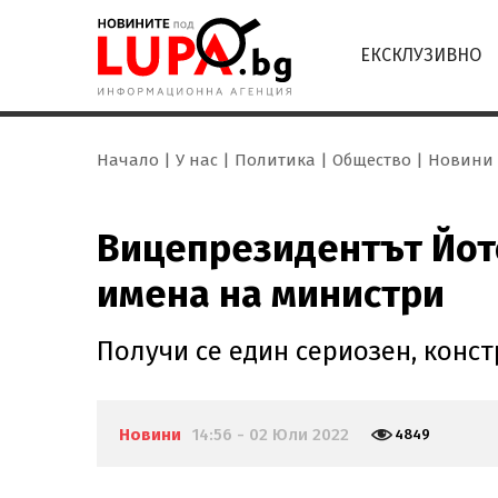
ЕКСКЛУЗИВНО
Начало
У нас
Политика
Общество
Новини
Вицепрезидентът Йото
имена на министри
Получи се един сериозен, конст
Новини
14:56 - 02 Юли 2022
4849