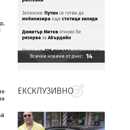
Зеленски:
Путин
се готви да
м
мобилизира
още
стотици
хиляди
р,
руснаци
с
Димитър
Митов
отново бе
резерва
за
Абърдийн
Огнен ад:
136
пожара
потушени за
14
Всички новини от днес:
денонощие, 1 е
пострадал
Европа
очаква
първото пълно
слънчево
затъмнение
от
десетилетия
ЕКСКЛУЗИВНО
Красиви
имена
празнуват
имен
те
ден
на 9 август
за
Напрежение
в парламента на
Косово: Депутатка замери
ой
премиера
Курти с
яйца
Иранският
президент: Искаме