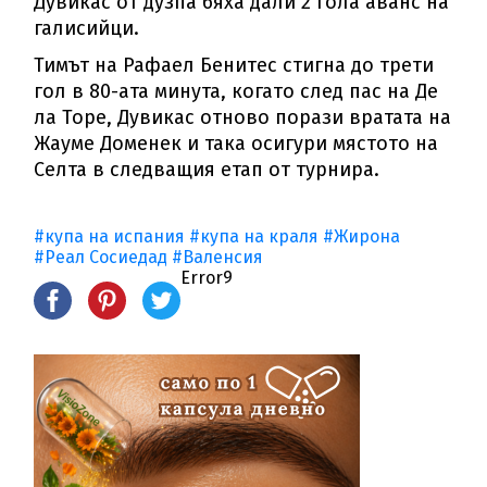
Дувикас от дузпа бяха дали 2 гола аванс на
галисийци.
Тимът на Рафаел Бенитес стигна до трети
гол в 80-ата минута, когато след пас на Де
ла Торе, Дувикас отново порази вратата на
Жауме Доменек и така осигури мястото на
Селта в следващия етап от турнира.
#купа на испания
#купа на краля
#Жирона
#Реал Сосиедад
#Валенсия
Error9