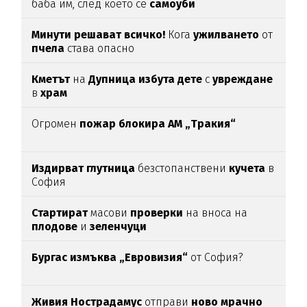
баба им, след което се
самоуби
Минути решават всичко!
Кога
ужилването
от
пчела
става опасно
Кметът
на
Дупница избута дете
с
увреждане
в
храм
Огромен
пожар блокира АМ „Тракия“
Издирват глутница
безстопанствени
кучета
в
София
Стартират
масови
проверки
на вноса на
плодове
и
зеленчуци
Бургас измъква „Евровизия“
от София?
Живия Нострадамус
отправи
ново мрачно