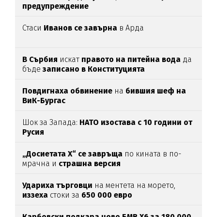
предупреждение
Стаси
Иванов се завърна
в Арда
В Сърбия
искат
правото на питейна вода
да
бъде
записано в Конституцията
Повдигнаха обвинение
на
бившия шеф на
ВиК-Бургас
Шок за Запада:
НАТО изостава с 10 години от
Русия
„Досиетата Х“ се завръща
по кината в по-
мрачна и
страшна версия
Удариха
търговци
на ментета на морето,
иззеха
стоки за
650
000
евро
Карбовски подкара ново БМВ Х6 за 180 000