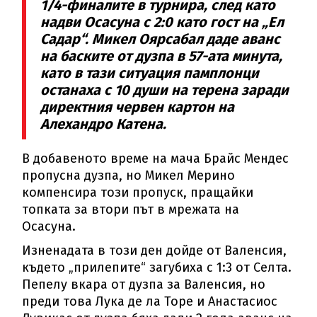
1/4-финалите в турнира, след като
надви Осасуна с 2:0 като гост на „Ел
Садар“. Микел Оярсабал даде аванс
на баските от дузпа в 57-ата минута,
като в тази ситуация памплонци
останаха с 10 души на терена заради
директния червен картон на
Алехандро Катена.
В добавеното време на мача Брайс Мендес
пропусна дузпа, но Микел Мерино
компенсира този пропуск, пращайки
топката за втори път в мрежата на
Осасуна.
Изненадата в този ден дойде от Валенсия,
където „прилепите“ загубиха с 1:3 от Селта.
Пепелу вкара от дузпа за Валенсия, но
преди това Лука де ла Торе и Анастасиос