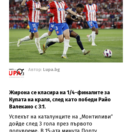
Автор:
Lupa.bg
Жирона се класира на 1/4-финалите за
Купата на краля, след като победи Райо
Валекано с 3:1.
Успехът на каталунците на „Монтиливи“
дойде след 3 гола през първото
полувреме. В 15-ата минута Порту