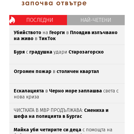
ПОСЛЕДНИ
НАЙ-ЧЕТЕНИ
Убийството
на
Георги
в
Пловдив излъчвано
на живо
в
ТикТок
Буря
с
градушка
удари
Старозагорско
Огромен пожар
в
столичен квартал
Ескалацията
в
Черно море заплашва
света с
нова криза
ЧИСТКАТА В МВР ПРОДЪЛЖАВА:
Смениха и
шефа на полицията в Бургас
Майка уби четирите си деца
с помощта на