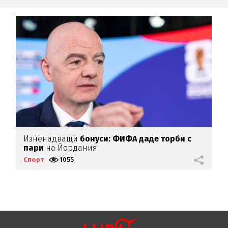
Изненадващи
бонуси:
ФИФА даде торби с
Ф
пари
на Йордания
Спорт
1055
С