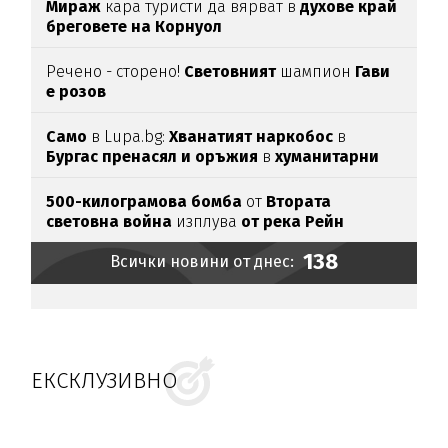
Мираж
кара туристи да вярват в
духове край
бреговете на Корнуол
Речено - сторено!
Световният
шампион
Гави
е розов
Само
в Lupa.bg:
Хванатият наркобос
в
Бургас пренасял и оръжия
в
хуманитарни
пратки
за
Украйна
500-килограмова бомба
от
Втората
световна война
изплува
от река Рейн
138
Всички новини от днес:
ЕКСКЛУЗИВНО