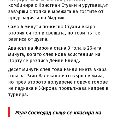
комбинира с Кристиан Стуани и уругваецът
завърши с топка в мрежата на гостите от
предградията на Мадрид.
Само 4 минути по-късно Стуани вкара
втория си гол в срещата, но този път се
разписа от дузпа.
Авансът на Жирона стана 3 гола в 26-ата
минута, когато след нова асистенция на
Порту се разписа Дейли Блинд.
Десет минути след това Ранди Нкета вкара
гола за Райо Валекано и го върна в мача,
но през второто полувреме повече голове
не паднаха и Жирона продължава напред в
турнира.
Реал Сосиедад също се класира на