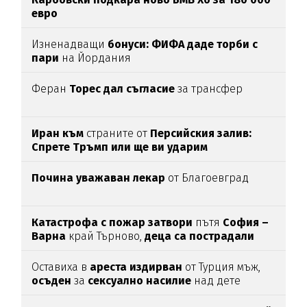
евро
Изненадващи
бонуси:
ФИФА даде торби с
пари
на Йордания
Феран
Торес дал съгласие
за трансфер
Иран към
страните от
Персийския залив:
Спрете Тръмп или ще ви ударим
Почина уважаван лекар
от Благоевград
Катастрофа с пожар затвори
пътя
София –
Варна
край Търново,
деца са пострадали
Оставиха в
ареста
издирван
от Турция мъж,
осъден
за
сексуално
насилие
над дете