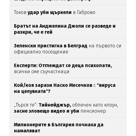
Токов
удар уби щъркели
в Габрово
Братът на Анджелина Джоли се разведе и
разкри, че е гей
Зеленски пристигна в Белград
на първото си
официално посещение
Експерти: Отглеждат се деца психопати,
всички сме съучастници
Кой/коя зарази
Наско Месечков
с
"вируса
на целувката"?
„Търся те“:
Тийнейджър,
облечен като клоун,
засне зловещо видео и уби
пенсионер
Милионерите в България почнаха да
намаляват