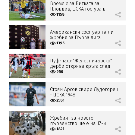
Време е за Битката за
Пловдив, ЦСКА гостува в
Монтана
1158
Американски софтуер тегли
жребия за Първа лига
1395
Пуф-паф: "Железничарско"
дерби открива кръга след
паузата
950
Стоян Арсов свири Лудогорец
- ЦСКА 1948
2581
Жребият за новото
първенство ще е на 17-и
април
1827