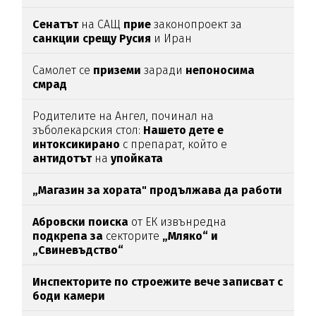
Сенатът
на САЩ
прие
законопроект за
санкции срещу Русия
и Иран
Самолет се
приземи
заради
непоносима
смрад
Родителите на Ангел, починал на
зъболекарския стол:
Нашето дете е
интоксикирано
с препарат, който е
антидотът
на
упойката
„Магазин за хората"
продължава да работи
Абровски поиска
от ЕК извънредна
подкрепа за
секторите
„Мляко“ и
„Свиневъдство“
Инспекторите по строежите вече записват с
боди камери