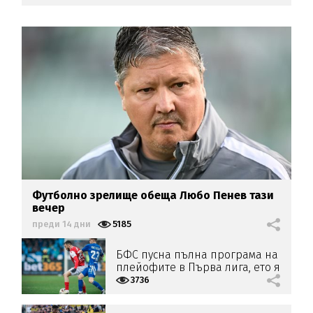
Футболно зрелище обеща Любо Пенев тази
вечер
преди 14 дни
5185
БФС пусна пълна програма на
плейофите в Първа лига, ето я
3736