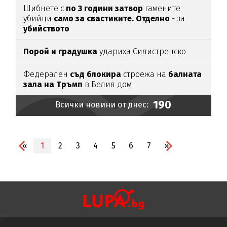
Шибнете с
по 3 години затвор
гамените
убийци
само за свастиките. Отделно
- за
убийството
Порой и градушка
удариха Силистренско
Федерален
съд блокира
строежа на
балната
зала на Тръмп
в Белия дом
190
Всички новини от днес:
«
1
2
3
4
5
6
7
»