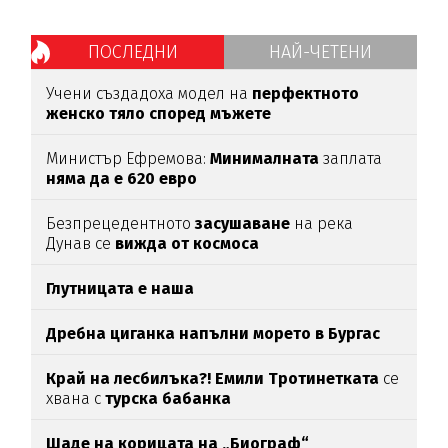
ПОСЛЕДНИ
НАЙ-ЧЕТЕНИ
Учени създадоха модел на
перфектното
женско тяло според мъжете
Министър Ефремова:
Минималната
заплата
няма да е 620 евро
Безпрецедентното
засушаване
на река
Дунав се
вижда от космоса
Глутницата е наша
Дребна циганка напълни морето в Бургас
Край на лесбилъка?!
Емили Тротинетката
се
хвана с
турска бабанка
Шаде на корицата на „Биограф“