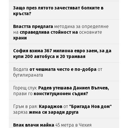
Защо през лятото зачестяват болките в
кръста?
Властта предлага
методика за определяне
на
справедлива стойност на
основните
храни
София взима 367 милиона евро заем, за да
купи 200 автобуса и 20 трамвая
Водата
от чешмата често е по-добра
от
бутилираната
Горещ слух:
Радев утешава Даниел Вълчев,
прави го
конституционен съдия?
Гръм в рая:
Караджов
от
"Бригада Нов дом"
заряза
жена си заради друга
Влак влачи майка
45 метра в Чехия