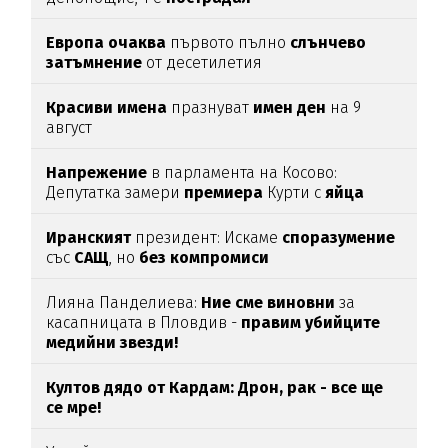
Европа
очаква
първото пълно
слънчево
затъмнение
от десетилетия
Красиви
имена
празнуват
имен
ден
на 9
август
Напрежение
в парламента на Косово:
Депутатка замери
премиера
Курти с
яйца
Иранският
президент: Искаме
споразумение
със
САЩ
, но
без
компромиси
Лияна Панделиева:
Ние сме виновни
за
касапницата в Пловдив -
правим убийците
медийни звезди!
Култов дядо от Кардам: Дрон, рак - все ще
се мре!