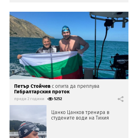
Петър Стойчев
с опита да преплува
Гибралтарския проток
преди 2 години
5252
Цанко Цанков тренира в
студените води на Тихия
океан (ВИДЕО)