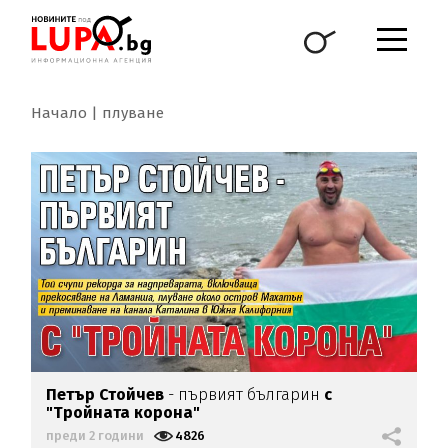
Начало
плуване
Петър Стойчев
- първият българин
с
"Тройната корона"
преди 2 години
4826