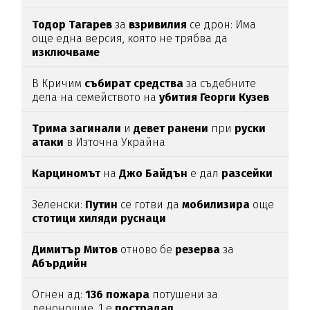
Тодор
Тагарев
за
взривилия
се дрон: Има
още една версия, която не трябва да
изключваме
В Кричим
събират
средства
за съдебните
дела на семейството на
убития
Георги
Кузев
Трима
загинали
и
девет
ранени
при
руски
атаки
в Източна Украйна
Карциномът
на
Джо
Байдън
е дал
разсейки
Зеленски:
Путин
се готви да
мобилизира
още
стотици
хиляди
руснаци
Димитър
Митов
отново бе
резерва
за
Абърдийн
Огнен ад:
136
пожара
потушени за
денонощие, 1 е
пострадал