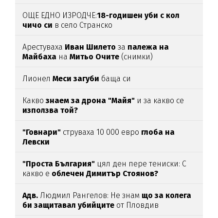
ОЩЕ ЕДНО ИЗРОДЧЕ:
18-годишен уби с кол
чичо си
в село Странско
Арестуваха
Иван Шилето
за
палежа на
Майбаха
на
Митьо Очите
(снимки)
Лионел
Меси загуби
баща си
Какво
знаем за дрона "Майя"
и за какво се
използва той?
"Говнари"
струваха 10 000 евро
глоба на
Левски
"Проста България"
цял ден пере тениски: С
какво е
облечен Димитър Стоянов?
Адв.
Людмил Рангелов: Не знам
що за колега
би защитавал убийците
от Пловдив