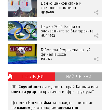
Цанко Цанков стана и
световен шампион
9408
Париж 2024: Какви са
очакванията за българските
атлети?
14902
Габриела Георгиева на 1/2-
финал в Доха
3174
ПОСЛЕДНИ
НАЙ-ЧЕТЕНИ
ПП:
Случайност
ли е дронът край Кардам или
опит
за
удар
по критична инфраструктура?
Цветлин Йовчев:
Има
заплахи, на които ние
не
можем
да отговорим
адекватно