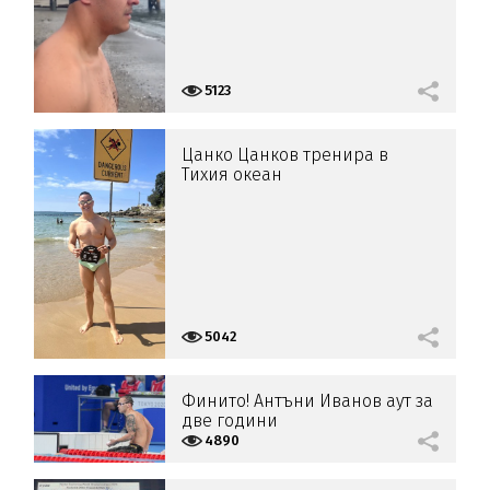
5123
Цанко Цанков тренира в
Тихия океан
5042
Финито! Антъни Иванов аут за
две години
4890