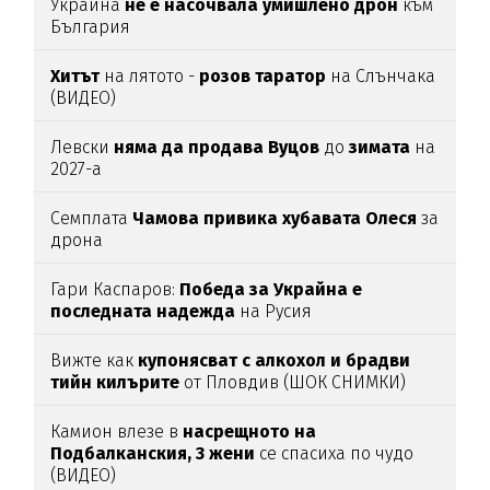
Украйна
не е насочвала умишлено дрон
към
България
Хитът
на лятото -
розов таратор
на Слънчака
(ВИДЕО)
Левски
няма да продава Вуцов
до
зимата
на
2027-а
Семплата
Чамова привика хубавата Олеся
за
дрона
Гари Каспаров:
Победа за Украйна е
последната надежда
на Русия
Вижте как
купонясват с алкохол и брадви
тийн килърите
от Пловдив (ШОК СНИМКИ)
Камион влезе в
насрещното на
Подбалканския, 3 жени
се спасиха по чудо
(ВИДЕО)