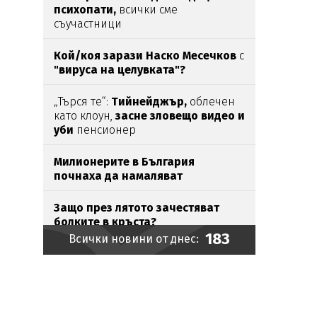
психопати,
всички сме
съучастници
Кой/коя зарази
Наско Месечков
с
"вируса на целувката"?
„Търся те“:
Тийнейджър,
облечен
като клоун,
засне зловещо видео и
уби
пенсионер
Милионерите в България
почнаха да намаляват
Защо през лятото зачестяват
болките в кръста?
183
Всички новини от днес:
Властта предлага
методика за
определяне на
справедлива
стойност на
основните
храни
София взима 367 милиона евро