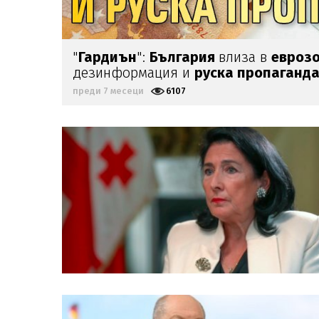
"
Гардиън
":
България
влиза в
евроз
дезинформация и
руска пропаганд
преди 7 месеци
6107