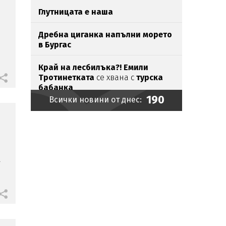
Глутницата е наша
Дребна циганка напълни морето
в Бургас
Край на лесбилъка?!
Емили
Тротинетката
се хвана с
турска
бабанка
190
Всички новини от днес:
Шаде на корицата на „Биограф“
Токов
удар уби щъркели
в Габрово
Братът на Анджелина Джоли се
а
разведе и разкри, че е гей
Зеленски пристигна в Белград
на
първото си официално посещение
Експерти: Отглеждат се деца