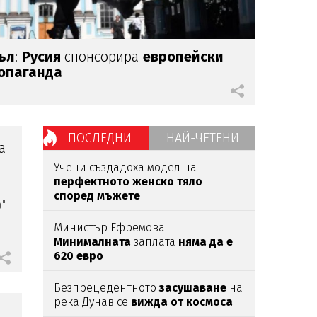
ъл
:
Русия
спонсорира
европейски
опаганда
ПОСЛЕДНИ
НАЙ-ЧЕТЕНИ
а
Учени създадоха модел на
перфектното женско тяло
според мъжете
"
Министър Ефремова:
Минималната
заплата
няма да е
620 евро
Безпрецедентното
засушаване
на
река Дунав се
вижда от космоса