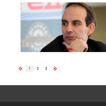
«
1
2
3
»