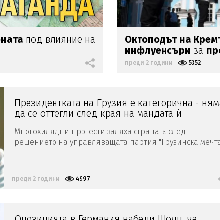
оната
под влияние на
Октоподът на Крем
а
инфлуенсъри
за
пр
преди 2 години
5352
Президентката на Грузия е категорична - ням
да се оттегли след края на мандата ѝ
Многохилядни протести заляха страната след
решението на управляващата партия "Грузинска мечта
да замрази преговорите за членство в ЕС
преди 2 години
4997
Опозицията в Германия набеди Шолц, че