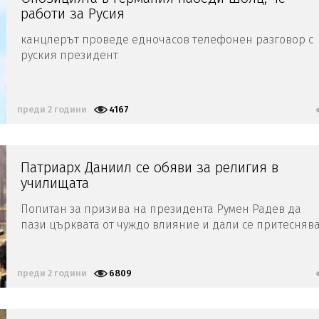
работи за Русия
канцлерът проведе едночасов телефонен разговор с
руския президент
преди 2 години
4167
Патриарх Даниил се обяви за религия в
училищата
Попитан за призива на президента Румен Радев да
пази църквата от чуждо влияние и дали се притесняв
от такова влияние, патриарх Даниил отговори, че в
Свещеното писание чуждият – това е дяволът. А по
думите му ние нямаме врагове сред човеците
преди 2 години
6809