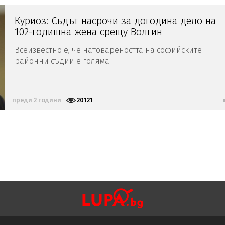
Куриоз: Съдът насрочи за догодина дело на
102-годишна жена срещу Волгин
Всеизвестно е, че натовареността на софийските
районни съдии е голяма
преди 2 години
20121