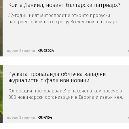
Кой е Даниил, новият български патриарх?
52-годишният митрополит е открито проруски
настроен, обявява се срещу Вселенския патриарх
Вартоломей и срещу Православната църква на Украйн
като преди година в официално писмо оневини
убийствата на хиляди цивилни, разрушенията на
градове,...
преди 2 години
33024
Руската пропаганда облъчва западни
журналисти с фалшиви новини
"Операция претоварване" е насочена към повече от
800 новинарски организации в Европа и извън нея,
като са им изпратени около 2400 туита и над 200 имей
преди 2 години
6154