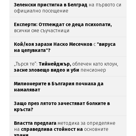
Зеленски пристигна в Белград
на първото си
официално посещение
Експерти: Отглеждат се деца психопати,
всички сме съучастници
Кой/коя зарази
Наско Месечков
с
"вируса
на целувката"?
„Търся те“:
Тийнейджър,
облечен като клоун,
засне зловещо видео и уби
пенсионер
Милионерите в България почнаха да
намаляват
Защо през лятото зачестяват болките в
кръста?
Властта предлага
методика за определяне
на
справедлива стойност на
основните
храни