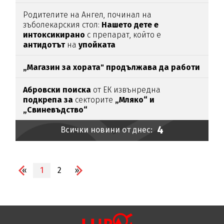
Родителите на Ангел, починал на
зъболекарския стол:
Нашето дете е
интоксикирано
с препарат, който е
антидотът
на
упойката
„Магазин за хората"
продължава да работи
Абровски поиска
от ЕК извънредна
подкрепа за
секторите
„Мляко“ и
„Свиневъдство“
4
Всички новини от днес:
«
1
2
»