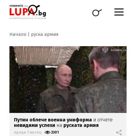
Начало
руска армия
Путин облече военна униформа
и отчете
невидими успехи
на
руската армия
преди 1 месец
3301