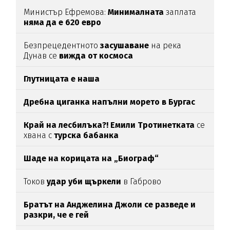
Министър Ефремова:
Минималната
заплата
няма да е 620 евро
Безпрецедентното
засушаване
на река
Дунав се
вижда от космоса
Глутницата е наша
Дребна циганка напълни морето в Бургас
Край на лесбилъка?!
Емили Тротинетката
се
хвана с
турска бабанка
Шаде на корицата на „Биограф“
Токов
удар уби щъркели
в Габрово
Братът на Анджелина Джоли се разведе и
разкри, че е гей