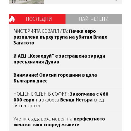
ПОСЛЕДНИ
НАЙ-ЧЕТЕНИ
МИСТЕРИЯТА СЕ ЗАПЛИТА:
Пачки евро
разпилени върху трупа на убития Владо
Загатото
И АЕЦ „Козлодуй“ е застрашена заради
пресъхналия Дунав
Внимание! Опасни горещини в цяла
България днес
НОЩЕН ЕКШЪН В СОФИЯ:
Закопчаха с 460
000 евро
наркобоса
Венци Негъра
след
бясна гонка
Учени създадоха модел на
перфектното
женско тяло според мъжете