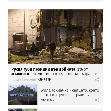
Русия губи позиции във войната
,
3%
от
мъжкото
население в предвоенна възраст е
заличено
преди 3 месеци
7819
Мала Токмачка - селцето, което
направи руската армия за
смях
11134