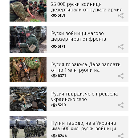
25 000 руски войници
дезертирали от руската армия
само за няколко месеца
5151
Руски войници масово
дерзертират от фронта
5171
Русия го закъса: Дава заплати
от по 1 млн. рубли на
войниците и пак няма
6371
желаещи
Русия твърди, че е превзела
украинско село
5210
Путин твърди, че в Украйна
има 600 хил. руски войници
6244