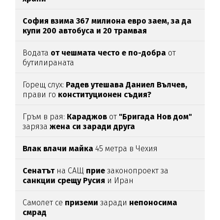
София взима 367 милиона евро заем, за да
купи 200 автобуса и 20 трамвая
Водата
от чешмата често е по-добра
от
бутилираната
Горещ слух:
Радев утешава Даниел Вълчев,
прави го
конституционен съдия?
Гръм в рая:
Караджов
от
"Бригада Нов дом"
заряза
жена си заради друга
Влак влачи майка
45 метра в Чехия
Сенатът
на САЩ
прие
законопроект за
санкции срещу Русия
и Иран
Самолет се
приземи
заради
непоносима
смрад