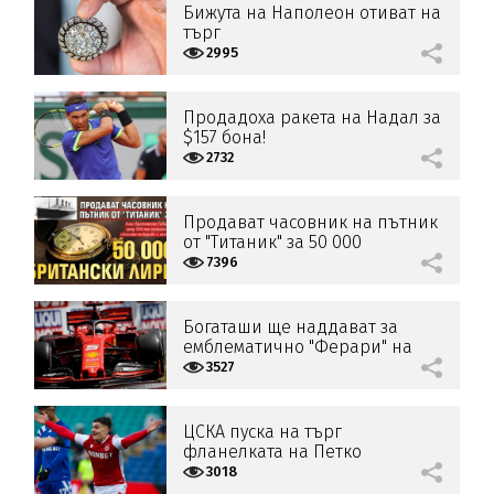
Бижута на Наполеон отиват на
търг
2995
Продадоха ракета на Надал за
$157 бона!
2732
Продават часовник на пътник
от "Титаник" за 50 000
британски лири
7396
Богаташи ще наддават за
емблематично "Ферари" на
Шумахер
3527
ЦСКА пуска на търг
фланелката на Петко
Панайотов
3018