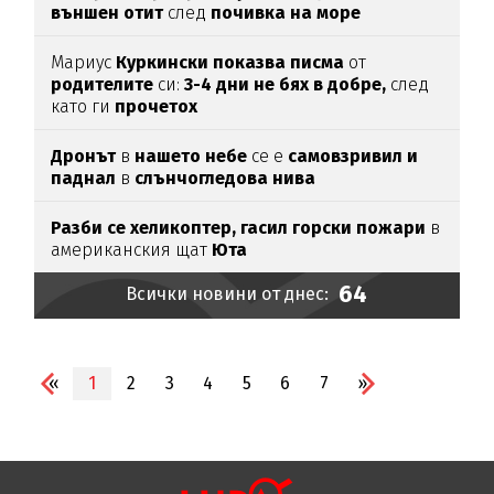
външен отит
след
почивка на море
Мариус
Куркински показва писма
от
родителите
си:
3-4 дни не бях в добре,
след
като ги
прочетох
Дронът
в
нашето небе
се е
самовзривил и
паднал
в
слънчогледова нива
Разби се хеликоптер,
гасил горски пожари
в
американския щат
Юта
64
Всички новини от днес:
«
1
2
3
4
5
6
7
»