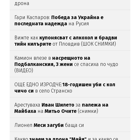
дрона
Гари Каспаров:
Победа за Украйна е
последната надежда
на Русия
Вижте как
купонясват с алкохол и брадви
тийн килърите
от Пловдив (ШОК СНИМКИ)
Камион влезе в
насрещното на
Подбалканския, 3 жени
се спасиха по чудо
(ВИДЕО)
ОЩЕ ЕДНО ИЗРОДЧЕ:
18-годишен уби с кол
чичо си
в село Странско
Арестуваха
Иван Шилето
за
палежа на
Майбаха
на
Митьо Очите
(снимки)
Лионел
Меси загуби
баща си
Какво
знаем за дрона "Майя"
и за какво се