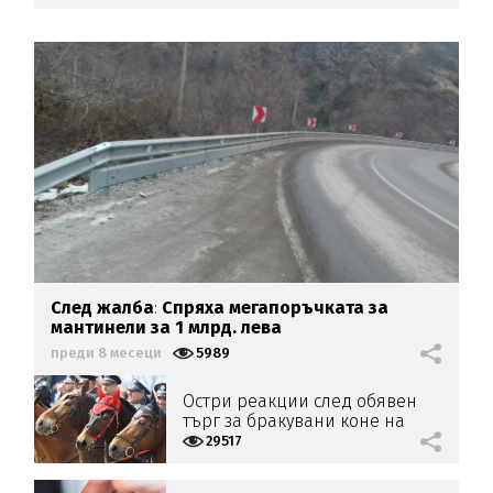
След жалба
:
Спряха мегапоръчката за
мантинели за 1 млрд. лева
преди 8 месеци
5989
Остри реакции след обявен
търг за бракувани коне на
МВР
29517