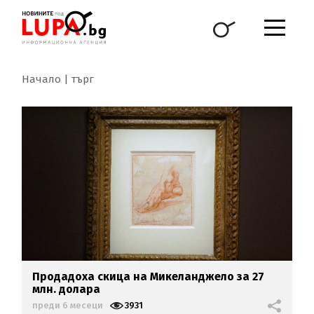
Начало
търг
Продадоха скица на Микеланджело за 27
млн. долара
преди 6 месеци
3931