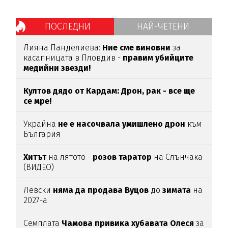
ПОСЛЕДНИ
НАЙ-ЧЕТЕНИ
Лияна Панделиева:
Ние сме виновни
за
касапницата в Пловдив -
правим убийците
медийни звезди!
Култов дядо от Кардам: Дрон, рак - все ще
се мре!
Украйна
не е насочвала умишлено дрон
към
България
Хитът
на лятото -
розов таратор
на Слънчака
(ВИДЕО)
Левски
няма да продава Вуцов
до
зимата
на
2027-а
Семплата
Чамова привика хубавата Олеся
за