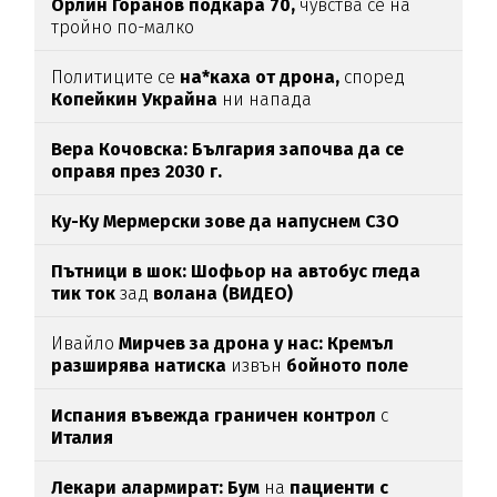
Орлин Горанов подкара 70,
чувства се на
тройно по-малко
Политиците се
на*каха от дрона,
според
Копейкин Украйна
ни напада
Вера Кочовска: България започва да се
оправя през 2030 г.
Ку-Ку Мермерски зове да напуснем СЗО
Пътници в шок: Шофьор на автобус гледа
тик ток
зад
волана (ВИДЕО)
Ивайло
Мирчев за дрона у нас: Кремъл
разширява натиска
извън
бойното поле
Испания въвежда граничен контрол
с
Италия
Лекари алармират: Бум
на
пациенти с