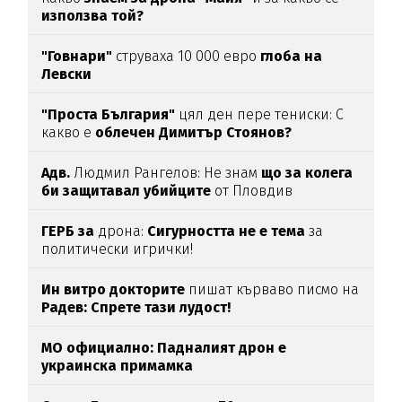
използва той?
"Говнари"
струваха 10 000 евро
глоба на
Левски
"Проста България"
цял ден пере тениски: С
какво е
облечен Димитър Стоянов?
Адв.
Людмил Рангелов: Не знам
що за колега
би защитавал убийците
от Пловдив
ГЕРБ за
дрона:
Сигурността не е тема
за
политически игрички!
Ин витро докторите
пишат кърваво писмо на
Радев: Спрете тази лудост!
МО официално: Падналият дрон е
украинска примамка