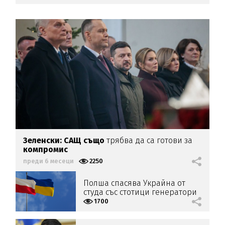
Зеленски: САЩ също
трябва да са готови за
компромис
преди 6 месеци
2250
Полша спасява Украйна от
студа със стотици генератори
1700