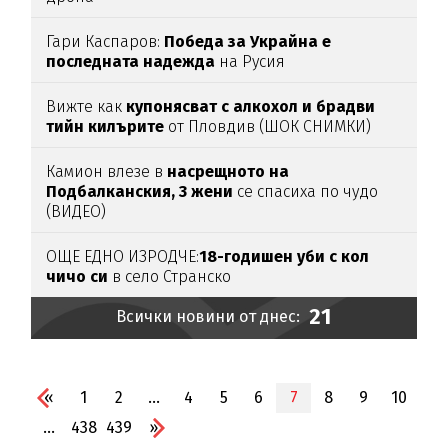
Гари Каспаров:
Победа за Украйна е
последната надежда
на Русия
Вижте как
купонясват с алкохол и брадви
тийн килърите
от Пловдив (ШОК СНИМКИ)
Камион влезе в
насрещното на
Подбалканския, 3 жени
се спасиха по чудо
(ВИДЕО)
ОЩЕ ЕДНО ИЗРОДЧЕ:
18-годишен уби с кол
чичо си
в село Странско
21
Всички новини от днес:
«
1
2
...
4
5
6
7
8
9
10
...
438
439
»