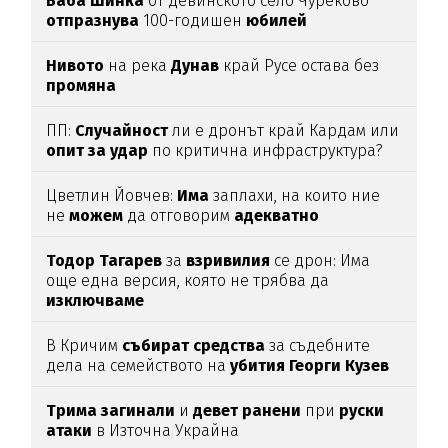
Баба
Шинка
от девинското село Чуреково
отпразнува
100-годишен
юбилей
Нивото
на река
Дунав
край Русе остава без
промяна
ПП:
Случайност
ли е дронът край Кардам или
опит
за
удар
по критична инфраструктура?
Цветлин Йовчев:
Има
заплахи, на които ние
не
можем
да отговорим
адекватно
Тодор
Тагарев
за
взривилия
се дрон: Има
още една версия, която не трябва да
изключваме
В Кричим
събират
средства
за съдебните
дела на семейството на
убития
Георги
Кузев
Трима
загинали
и
девет
ранени
при
руски
атаки
в Източна Украйна