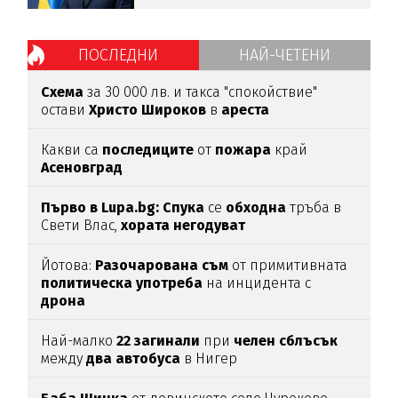
ПОСЛЕДНИ
НАЙ-ЧЕТЕНИ
Схема
за 30 000 лв. и такса "спокойствие"
остави
Христо
Широков
в
ареста
Какви са
последиците
от
пожара
край
Асеновград
Първо в Lupa.bg: Спука
се
обходна
тръба в
Свети Влас,
хората
негодуват
Йотова:
Разочарована
съм
от примитивната
политическа
употреба
на инцидента с
дрона
Най-малко
22
загинали
при
челен
сблъсък
между
два
автобуса
в Нигер