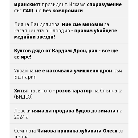
Иранският
президент: Искаме
споразумение
със
САЩ
, но
без
компромиси
Лияна Панделиева:
Ние сме виновни
за
касапницата в Пловдив -
правим убийците
медийни звезди!
Култов дядо от Кардам: Дрон, рак - все ще
се мре!
Украйна
не е насочвала умишлено дрон
към
България
Хитът
на лятото -
розов таратор
на Слънчака
(ВИДЕО)
Левски
няма да продава Вуцов
до
зимата
на
2027-а
Семплата
Чамова привика хубавата Олеся
за
дрона