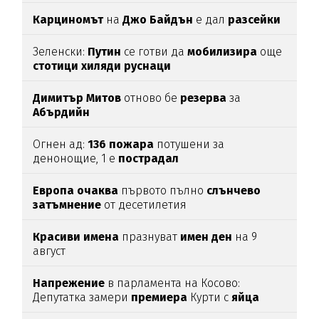
Карциномът
на
Джо
Байдън
е дал
разсейки
Зеленски:
Путин
се готви да
мобилизира
още
стотици
хиляди
руснаци
Димитър
Митов
отново бе
резерва
за
Абърдийн
Огнен ад:
136
пожара
потушени за
денонощие, 1 е
пострадал
Европа
очаква
първото пълно
слънчево
затъмнение
от десетилетия
Красиви
имена
празнуват
имен
ден
на 9
август
Напрежение
в парламента на Косово:
Депутатка замери
премиера
Курти с
яйца