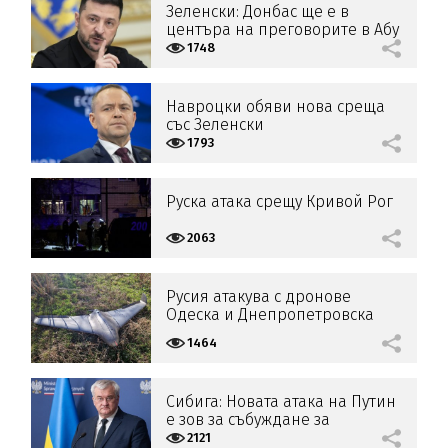
Зеленски: Донбас ще е в
центъра на преговорите в Абу
Даби
1748
Навроцки обяви нова среща
със Зеленски
1793
Руска атака срещу Кривой Рог
2063
Русия атакува с дронове
Одеска и Днепропетровска
област
1464
Сибига: Новата атака на Путин
е зов за събуждане за
събралите се в Давос
2121