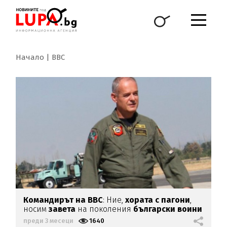
Начало
ВВС
Командирът на ВВС
: Ние,
хората с пагони
,
носим
завета
на поколения
български воини
преди 3 месеци
1640