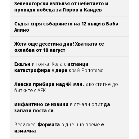
Зеленогорски изпълзя от небитието и
провидя победа за Гюров и Кандев
Съдът спря събарянето на 12 къщи в Баба
Алино
Жега още десетина дни! Хватката се
охлабва от 18 август
Екшън
и гонка: Кола с
испанци
катастрофира
в
дере
край Ропотамо
Левски прибира над €4 млн.
, ако стигне до
битките с АЕК
Инфантино се извини
в отчаян опит
да
запази поста си
Веласкес:
Формата
в днешно време
е
измамна