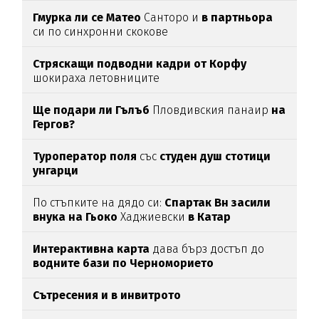
Гмурка ли се Матео
Санторо и
в партньора
си по синхронни скокове
Стряскащи подводни кадри от Корфу
шокираха летовниците
Ще подари ли Гълъб
Пловдивския панаир
на
Гергов?
Туроператор поля
със
студен душ стотици
унгарци
По стъпките на дядо си:
Спартак Вн засили
внука на Гьоко
Хаджиевски
в Катар
Интерактивна карта
дава бърз достъп до
водните бази по Черноморието
Сътресения и в инвитрото