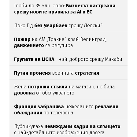
Глоби до 35 млн. евро:
Бизнесът настръхна
срещу новите правила за AI в ЕС
Локо Пд
без Умарбаев
срещу Левски?
Пожар
на АМ „Тракия“ край Велинград,
движението
се регулира
Групата на ЦСКА
- най-доброто срещу Макаби
Путин променя
военната
стратегия
Жена
потроши
стъкла
на магазин, не била
доволна
от обслужването
Франция забранява
нежеланите
рекламни
обаждания
по телефона
Публикуваха
невиждани кадри на Слънцето
с най-детайлните изображения досега