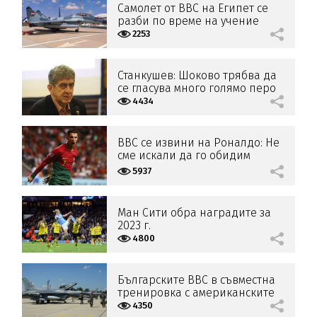
Самолет от ВВС на Египет се
разби по време на учение
2253
Станкушев: Шоково трябва да
се гласува много голямо перо
от бюджета за ВВС
4434
BBC се извини на Роналдо: Не
сме искали да го обидим
5937
Ман Сити обра наградите за
2023 г.
4800
Българските ВВС в съвместна
тренировка с американските
си колеги
4350