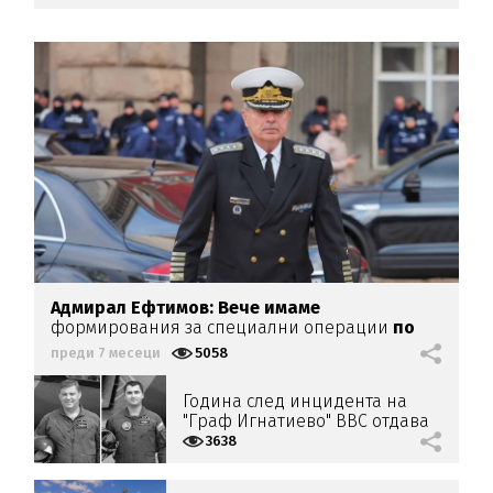
Адмирал Ефтимов: Вече имаме
формирования за специални операции
по
земя, въздух и вода
преди 7 месеци
5058
Година след инцидента на
"Граф Игнатиево" ВВС отдава
почит на пилотите Петко
3638
Димитров и Венцислав Дункин