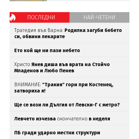
ПОСЛЕДНИ
НАЙ-ЧЕТЕНИ
Трагедия във Варна:
Родилка загуби бебето
си, обвини лекарите
Ето кой ще ни пази небето
Христо
Янев диша във врата на Стойчо
Младенов и Любо Пенев
ВНИМАНИЕ:
"Тракия" гори при Костенец,
затвориха я!
Ще се вози ли Дългия от Левски-Г с метро?
Левчето изчезва
окончателно
в неделя
ПБ гради ударно местни структури