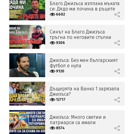
Благо Джизъса изплака мъката
си: Дядо ми почина в ръцете
ми!
6602
Синът на Благо Джизъса
тръгна по неговите стъпки
9306
Джизъса: Без мен българският
футбол е нула
9120
Дъщерята на Ванко 1 зарязала
Джизъса?
12717
Джизъса: Много светии и
патриарси са имали
татуировки, моите са за слава
8574
на Бога