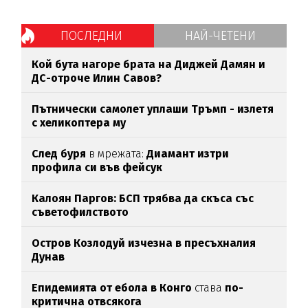
ПОСЛЕДНИ
НАЙ-ЧЕТЕНИ
Кой бута нагоре брата на Диджей Дамян и
ДС-отроче Илин Савов?
Пътнически самолет уплаши Тръмп - излетя
с хеликоптера му
След буря
в мрежата:
Диамант изтри
профила си във фейсук
Калоян Паргов: БСП трябва да скъса със
съветофилството
Остров Козлодуй изчезна в пресъхналия
Дунав
Епидемията от ебола в Конго
става
по-
критична отвсякога