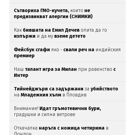
Сътвориха ГМО-кучета,
които
не
предизвикват алергии (СНИМКИ)
Как
бившата на Емил Дечев
опита да го
изпържи
и да му
вземе детето
Фейсбук сгафи
яко -
свали реч на
индийския
премиер
Наш
талант игра за Милан
при равенство
с
Интер
Тийнейджъри са задържани
за
убийството
на
Младежкия хълм
в Пловдив
Внимание!
Идат гръмотевични бури,
градушки и силни ветрове
Откачалка
наръга с ножица четирима
в
Лондон