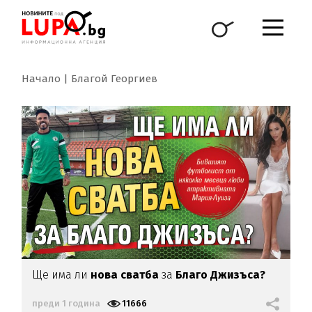
Начало
Благой Георгиев
Ще има ли
нова сватба
за
Благо Джизъса?
преди 1 година
11666