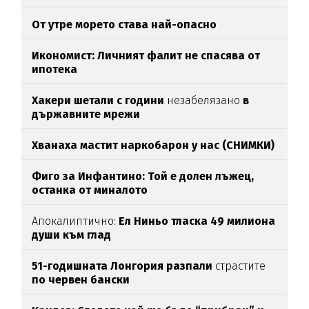
От утре морето става най-опасно
Икономист: Личният фалит не спасява от
ипотека
Хакери шетали с години
незабелязано
в
държавните мрежи
Хванаха мастит наркобарон у нас (СНИМКИ)
Фиго за Инфантино: Той е долен лъжец,
останка от миналото
Апокалиптично:
Ел Ниньо тласка 49 милиона
души към глад
51-годишната Лонгория разпали
страстите
по червен бански