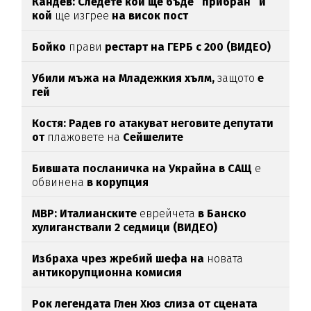
Кандев: Следете кой ще бъде “прибран” и
кой
ще изгрее
на висок пост
Бойко
прави
рестарт на ГЕРБ с 200 (ВИДЕО)
Убили мъжа на Младежкия хълм,
защото
е
гей
Костя: Радев го атакуват неговите депутати
от
плажовете на
Сейшелите
Бившата посланичка на Украйна в САЩ
е
обвинена
в корупция
МВР: Италианските
еврейчета
в Банско
хулиганствали 2 седмици (ВИДЕО)
Избраха чрез жребий шефа на
новата
антикорупционна комисия
Рок легендата Глен Хюз слиза от сцената