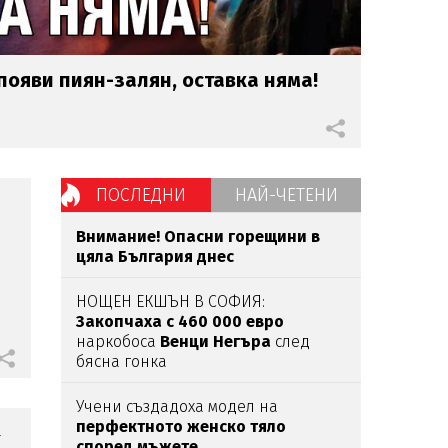
 появи пиян-залян, оставка няма!
ПОСЛЕДНИ
НАЙ-ЧЕТЕНИ
Внимание! Опасни горещини в
цяла България днес
НОЩЕН ЕКШЪН В СОФИЯ:
Закопчаха с 460 000 евро
наркобоса
Венци Негъра
след
бясна гонка
Учени създадоха модел на
перфектното женско тяло
т
според мъжете