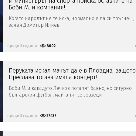
И министърът на спорта поиска оставките на
Боби М. и компания!
Когато народът не те иска, нормално е да си тръгнеш,
заяви Димитър Илиев
преди 3 години
8002
Перуката искал мачът да е в Пловдив, защото.
Преслава тогава имала концерт!
Боби М. и какадуто Лечков потапят бавно, но сигурно
българския футбол, майтапят се зевзеци
преди 3 години
27437