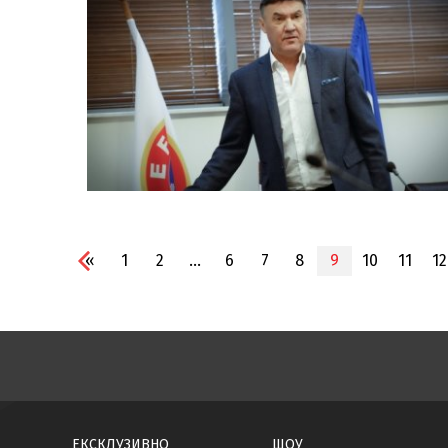
«
1
2
...
6
7
8
9
10
11
12
ЕКСКЛУЗИВНО
ШОУ