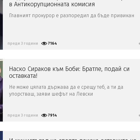
в Антикорупционната комисия
Главният прокурор е разпоредил да бъде привикан
преди 3 години
7164
Наско Сираков към Боби: Братле, подай си
оставката!
Не може цялата държава да е срещу теб, а ти да
упорстваш, заяви шефът на Левски
преди 3 години
7914