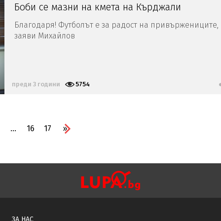
Боби се мазни на кмета на Кърджали
Благодаря! Футболът е за радост на привържениците,
заяви Михайлов
преди 3 години
5754
...
16
17
»
ЗА НАС