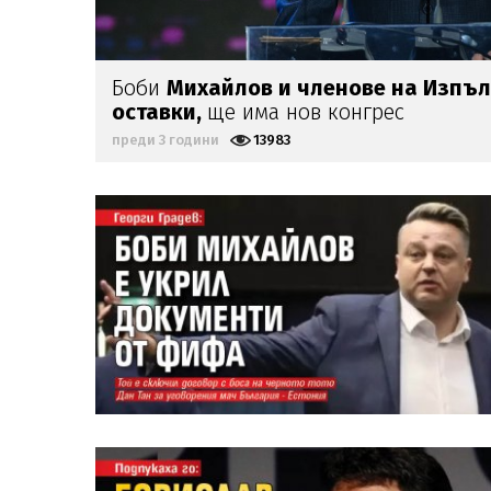
Боби
Михайлов и членове на Изпъ
оставки,
ще има нов конгрес
преди 3 години
13983