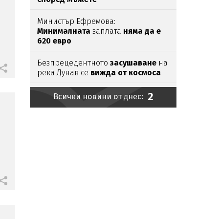
Министър Ефремова:
Минималната
заплата
няма да е
620 евро
Безпрецедентното
засушаване
на
река Дунав се
вижда от космоса
2
Глутницата е наша
Всички новини от днес:
Дребна циганка напълни морето
в Бургас
Край на лесбилъка?!
Емили
Тротинетката
се хвана с
турска
бабанка
Шаде на корицата на „Биограф“
Токов
удар уби щъркели
в Габрово