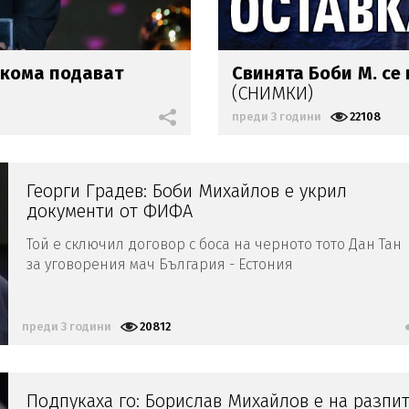
лкома подават
Свинята Боби
М. се
(СНИМКИ)
преди 3 години
22108
Георги Градев: Боби Михайлов е укрил
документи от ФИФА
Той е сключил договор с боса на черното тото Дан Тан
за уговорения мач България - Естония
преди 3 години
20812
Подпукаха го: Борислав Михайлов е на разпи