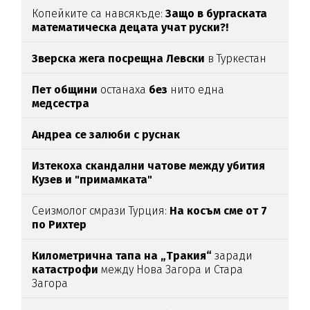
Копейките са навсякъде:
Защо в бургаската
математическа децата учат руски?!
Зверска жега посрещна Левски
в Туркестан
Пет общини
останаха
без
нито една
медсестра
Андреа се залюби с руснак
Изтекоха скандални чатове между убития
Кузев и "примамката"
Сеизмолог смрази Турция:
На косъм сме от 7
по Рихтер
Километрична тапа на „Тракия“
заради
катастрофи
между Нова Загора и Стара
Загора