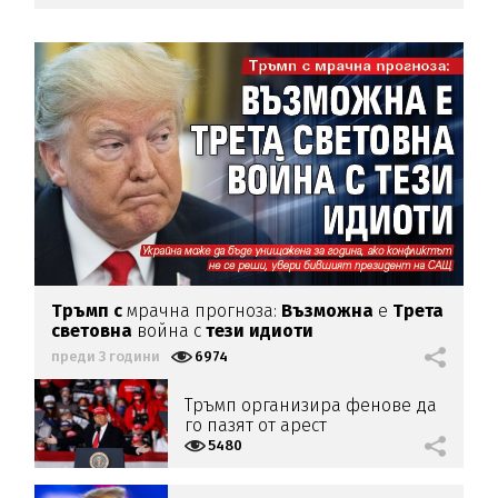
Тръмп с
мрачна прогноза:
Възможна
е
Трета
световна
война с
тези идиоти
преди 3 години
6974
Тръмп организира фенове да
го пазят от арест
5480