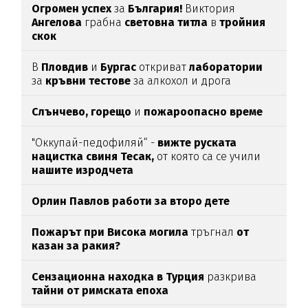
Огромен успех
за
България!
Виктория
Ангелова
грабна
световна титла
в
тройния
скок
В
Пловдив
и
Бургас
откриват
лаборатории
за
кръвни тестове
за алкохол и дрога
Слънчево, горещо
и
пожароопасно време
"Оккупай-педофиляй“ -
вижте руската
нацистка свиня Тесак,
от която са се учили
нашите изродчета
Орлин Павлов работи за второ дете
Пожарът при Висока могила
тръгнал
от
казан за ракия?
Сензационна находка в Турция
разкрива
тайни от римската епоха