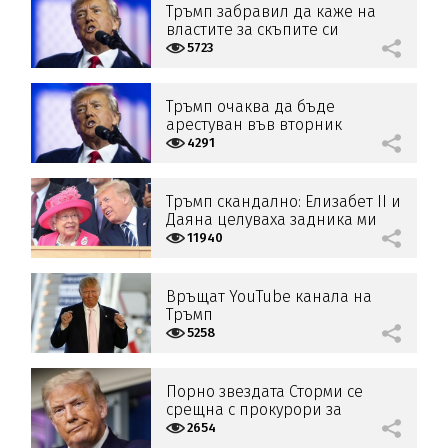
Тръмп забравил да каже на
властите за скъпите си
подаръци
5723
Тръмп очаква да бъде
арестуван във вторник
4291
Тръмп скандално: Елизабет II и
Даяна целуваха задника ми
11940
Връщат YouTube канала на
Тръмп
5258
Порно звездата Сторми се
срещна с прокурори за
парите, дадени й от Тръмп
2654