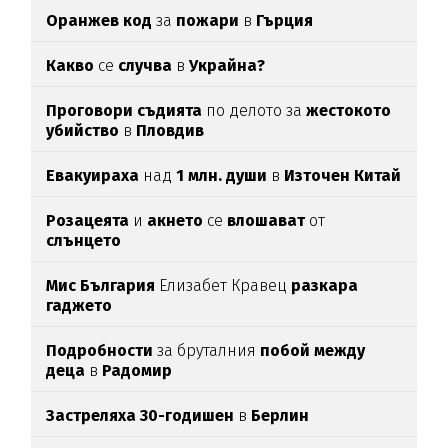
Оранжев код
за
пожари
в
Гърция
Какво
се
случва
в
Украйна?
Проговори съдията
по делото за
жестокото
убийство
в
Пловдив
Евакуираха
над
1 млн. души
в
Източен Китай
Розацеята
и
акнето
се
влошават
от
слънцето
Мис България
Елизабет Кравец
разкара
гаджето
Подробности
за бруталния
побой между
деца
в
Радомир
Застреляха 30-годишен
в
Берлин