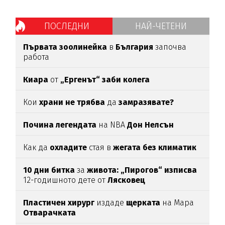
ПОСЛЕДНИ
НАЙ-ЧЕТЕНИ
Първата зоолинейка
в
България
започва
работа
Киара
от
„Ергенът“ заби колега
Кои
храни не трябва
да
замразявате?
Почина легендата
на NBA
Дон Нелсън
Как да
охладите
стая в
жегата без климатик
10 дни битка
за
живота: „Пирогов“ изписва
12-годишното дете от
Лясковец
Пластичен хирург
издаде
щерката
на Мара
Отварачката