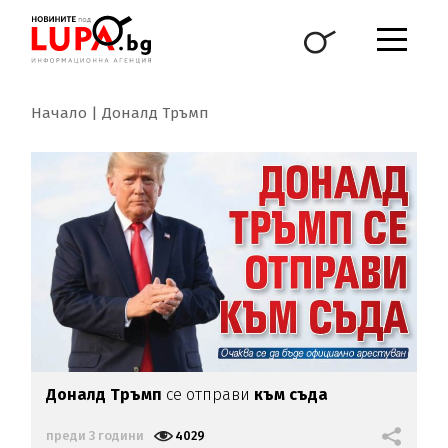
Начало
Доналд Тръмп
Доналд Тръмп
се отправи
към съда
преди 3 години
4029