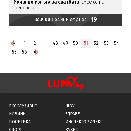
Роналдо излъга за сватбата,
смее се на
феновете
19
Всички новини от днес:
«
1
2
...
48
49
50
51
52
53
54
55
56
»
ЕКСКЛУЗИВНО
ШОУ
НОВИНИ
ЗДРАВЕ
ПОЛИТИКА
ИНСПЕКТОР АЛЕКС
СПОРТ
КУХНЯ