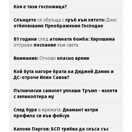
Коя е тази госпожица?
Слънцето
се обръща с
гръб към лятото:
Днес
отбелязваме
Преображение Господне
81 години
след
атомната бомба: Хирошима
отправи
послание
към света
Внимание:
Отново
опасно време
Кой бута нагоре брата на Диджей Дамян и
ДС-отроче Илин Савов?
Пътнически самолет уплаши Тръмп - излетя
с хеликоптера му
След буря
в мрежата:
Диамант изтри
профила си във фейсук
Калоян Паргов: БСП трябва да скъса със