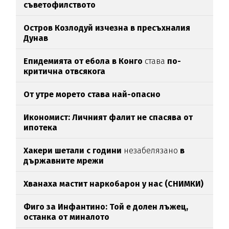
съветофилството
Остров Козлодуй изчезна в пресъхналия
Дунав
Епидемията от ебола в Конго
става
по-
критична отвсякога
От утре морето става най-опасно
Икономист: Личният фалит не спасява от
ипотека
Хакери шетали с години
незабелязано
в
държавните мрежи
Хванаха мастит наркобарон у нас (СНИМКИ)
Фиго за Инфантино: Той е долен лъжец,
останка от миналото