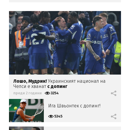
Лошо, Мудрик!
Украинският национал на
Челси е хванат
с допинг
преди 2 години
3254
Ига Швьонтек с допинг!
5345