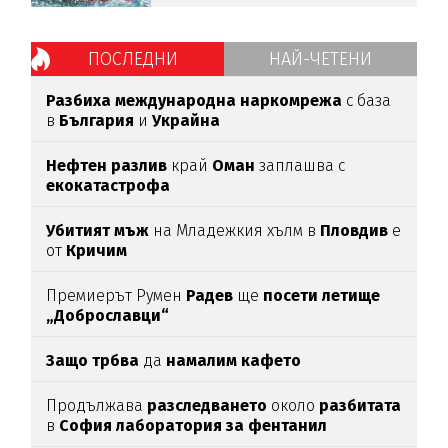
ПОСЛЕДНИ
НАЙ-ЧЕТЕНИ
Разбиха международна наркомрежа
с база
в
България
и
Украйна
Нефтен разлив
край
Оман
заплашва с
екокатастрофа
Убитият мъж
на Младежкия хълм в
Пловдив
е
от
Кричим
Премиерът Румен
Радев
ще
посети летище
„Доброславци“
Защо трбва
да
намалим кафето
Продължава
разследването
около
разбитата
в
София лаборатория за фентанил