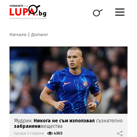
Начало
Допинг
Мудрик:
Никога не съм използвал
съзнателно
забранени
вещества
преди 2 години
4365