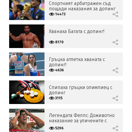
Спортният арбитражен съд
пощади наказания за допинг
Пол Погба
14473
Хванаха Багата с допинг!
8170
Гръцка атлетка хваната с
допинг!
4636
Спипаха гръцки олимпиец с
допинг
3115
Легендата Фелпс: Доживотно
наказание за уличените с
допинг!
5296