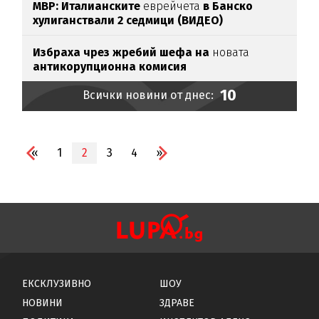
МВР: Италианските
еврейчета
в Банско
хулиганствали 2 седмици (ВИДЕО)
Избраха чрез жребий шефа на
новата
антикорупционна комисия
10
Всички новини от днес:
«
1
2
3
4
»
ЕКСКЛУЗИВНО
ШОУ
НОВИНИ
ЗДРАВЕ