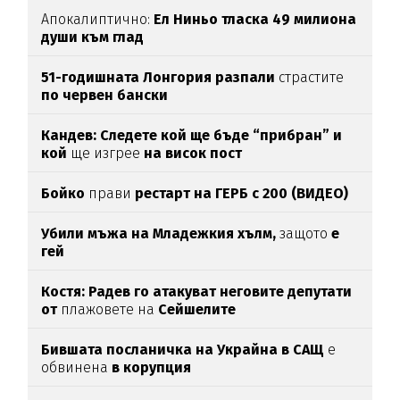
Апокалиптично:
Ел Ниньо тласка 49 милиона
души към глад
51-годишната Лонгория разпали
страстите
по червен бански
Кандев: Следете кой ще бъде “прибран” и
кой
ще изгрее
на висок пост
Бойко
прави
рестарт на ГЕРБ с 200 (ВИДЕО)
Убили мъжа на Младежкия хълм,
защото
е
гей
Костя: Радев го атакуват неговите депутати
от
плажовете на
Сейшелите
Бившата посланичка на Украйна в САЩ
е
обвинена
в корупция