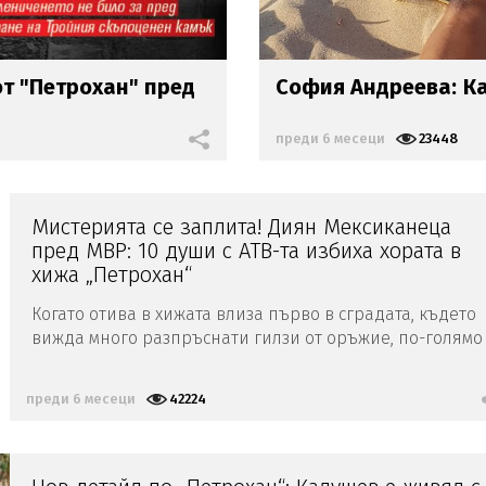
от "Петрохан" пред
София Андреева:
К
преди 6 месеци
23448
Мистерията се заплита! Диян Мексиканеца
пред МВР: 10 души с АТВ-та избиха хората в
хижа „Петрохан“
Когато отива в хижата влиза първо в сградата, където
вижда много разпръснати гилзи от оръжие, по-голямо
от пистолет
преди 6 месеци
42224