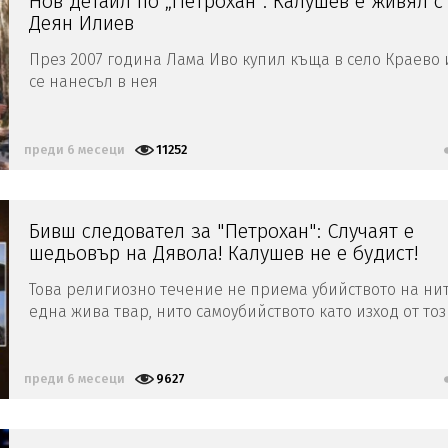
Нов детайл по „Петрохан“: Калушев е живял с
Деян Илиев
През 2007 година Лама Иво купил къща в село Краево 
се нанесъл в нея
преди 6 месеци
11252
Бивш следовател за "Петрохан": Случаят е
шедьовър на Дявола! Калушев не е будист!
Това религиозно течение не приема убийството на ни
една жива твар, нито самоубийството като изход от то
живот
преди 6 месеци
9627