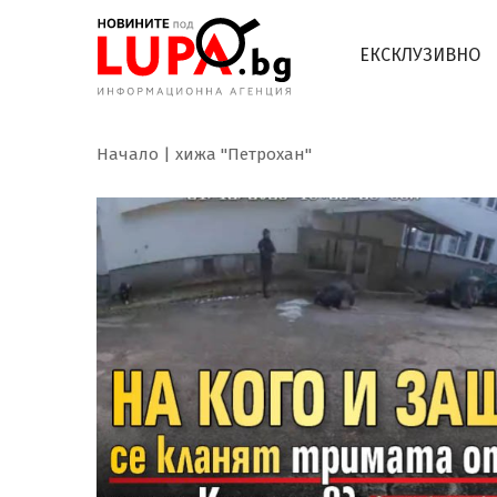
ЕКСКЛУЗИВНО
Начало
хижа "Петрохан"