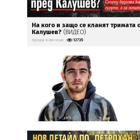
На кого и защо се кланят тримата 
Калушев?
(ВИДЕО)
преди 6 месеци
12735