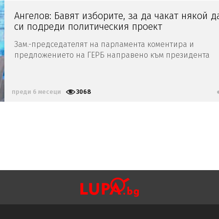
Ангелов: Бавят изборите, за да чакат някой д
си подреди политическия проект
Зам.-председателят на парламента коментира и
предложението на ГЕРБ направено към президента
Йотова по време на консултациите за служебен
премиер
преди 6 месеци
3068