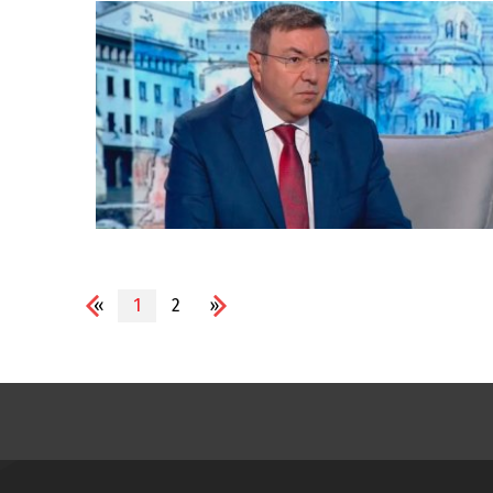
«
1
2
»