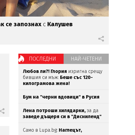
ак се запознах
с
Калушев
ПОСЛЕДНИ
НАЙ-ЧЕТЕНИ
Любов ли?!
Глория
изригна срещу
бившия си мъж:
Беше със 120-
килограмова жена!
Бум на "черни вдовици" в Русия
Лена потроши хилядарки,
за да
заведе дъщеря си в "Дисниленд"
Само в Lupa.bg:
Наглецът,