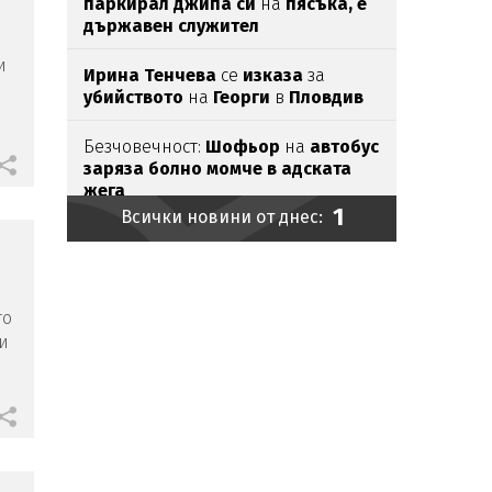
паркирал джипа си
на
пясъка, е
държавен служител
и
Ирина Тенчева
се
изказа
за
убийството
на
Георги
в
Пловдив
Безчовечност:
Шофьор
на
автобус
заряза болно момче в адската
жега
1
Всички новини от днес:
Външно предупреди:
В
Куба вече
е опасно, не пътувайте!
Проф.Кантарджиев: Пазете
се от
то
комарите
и
полово предаваните
зи
инфекции
Бомба взриви микробус
край
сирийската столица
Ясни
са
ергените
от
"Ергенът: