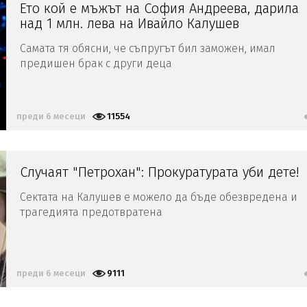
Ето кой е мъжът на София Андреева, дарила
над 1 млн. лева на Ивайло Калушев
Самата тя обясни, че съпругът бил заможен, имал
предишен брак с други деца
преди 6 месеци
11554
Случаят "Петрохан": Прокуратурата уби дете!
Сектата на Калушев е можело да бъде обезвредена и
трагедията предотвратена
преди 6 месеци
9111