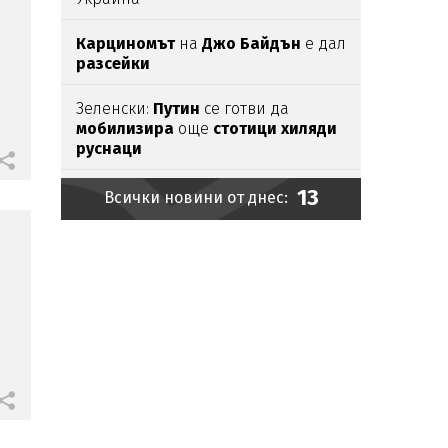
Карциномът
на
Джо
Байдън
е дал
разсейки
Зеленски:
Путин
се готви да
мобилизира
още
стотици
хиляди
руснаци
13
Димитър
Митов
отново бе
Всички новини от днес:
резерва
за
Абърдийн
Огнен ад:
136
пожара
потушени за
денонощие, 1 е
пострадал
Европа
очаква
първото пълно
слънчево
затъмнение
от
десетилетия
Красиви
имена
празнуват
имен
ден
на 9 август