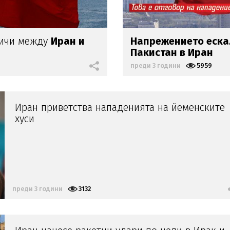
ничи между
Иран и
Напрежението еска
Пакистан в Иран
преди 3 години
5959
Иран приветства нападенията на йеменските
хуси
преди 3 години
3132