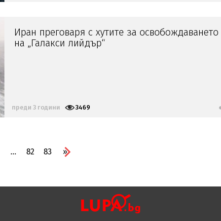
Иран преговаря с хутите за освобождаването
на „Галакси лийдър“
преди 3 години
3469
...
82
83
»