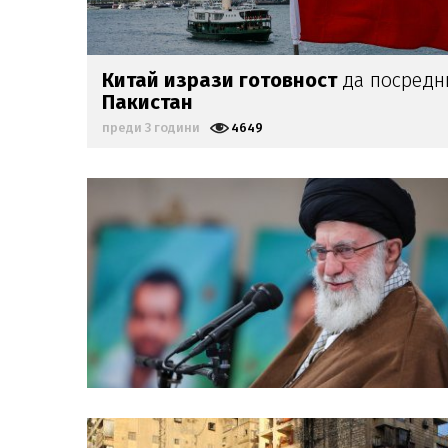
Китай изрази готовност
да посред
Пакистан
преди 3 години
4649