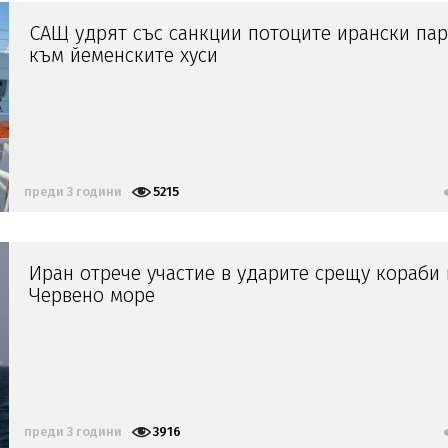
САЩ удрят със санкции потоците ирански па
към йеменските хуси
преди 3 години
5215
Иран отрече участие в ударите срещу кораби 
Червено море
преди 3 години
3916