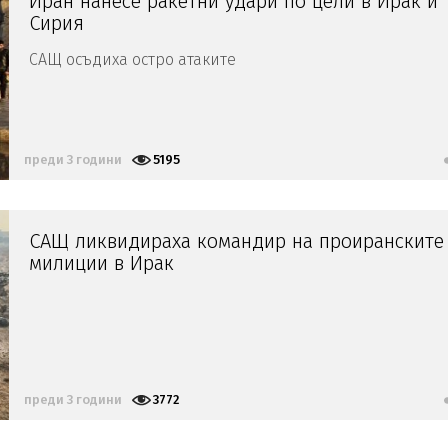
Иран нанесе ракетни удари по цели в Ирак и
Сирия
САЩ осъдиха остро атаките
преди 3 години
5195
САЩ ликвидираха командир на проиранските
милиции в Ирак
преди 3 години
3772