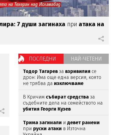
лира: 7 души загинаха
при
атака на
ПОСЛЕДНИ
НАЙ-ЧЕТЕНИ
Тодор
Тагарев
за
взривилия
се
дрон: Има още една версия, която
не трябва да
изключваме
В Кричим
събират
средства
за
съдебните дела на семейството на
убития
Георги
Кузев
Трима
загинали
и
девет
ранени
при
руски
атаки
в Източна
Украйна